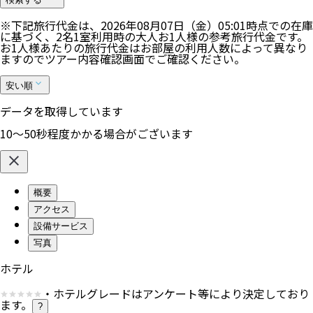
※下記旅行代金は、
2026年08月07日（金）05:01
時点での在庫
に基づく、
2
名
1
室利用時の大人お1人様の参考旅行代金です。
お1人様あたりの旅行代金はお部屋の利用人数によって異なり
ますのでツアー内容確認画面でご確認ください。
安い順
データを取得しています
10〜50秒程度かかる場合がございます
概要
アクセス
設備サービス
写真
ホテル
・ホテルグレードはアンケート等により決定しており
ます。
?