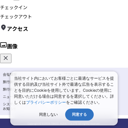
チェックイン
チェックアウト
アクセス
画像
会社情報
プライバシーポリシー
当社サイト内においてお客様ごとに最適なサービスを提
旅行業登録票・約款
規約集
供する目的及び当社サイト外で最適な広告を表示するこ
旅行条件書
商標について
とを目的にCookieを使用しています。Cookieの使用に
同意いただける場合は同意するを選択してください。詳
ニュースリリース
採用情報
しくは
プライバシーポリシー
をご確認ください。
システムメンテナンスの
サイトマップ
お知らせ
同意しない
同意する
Copyright © NIPPON TRAVEL AGENCY Co.,LTD. All rights reserved.