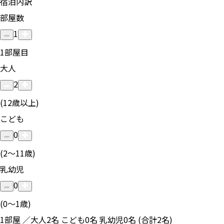
宿泊内訳
部屋数
1
1
部屋目
大人
2
(12歳以上)
こども
0
(2〜11歳)
乳幼児
0
(0〜1歳)
1部屋 ／大人2名 こども0名 乳幼児0名 (合計2名)