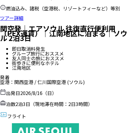
燃油込み、諸税（空港税、リゾートフィーなど）等別
ツアー詳細
関空発｜エアソウル 往復直行便利用
（PEX運賃）｜江南地区に泊まる｜ソウ
ル 2泊3日
即日取消料発生
グループ旅行におススメ
友人同士の旅におススメ
街歩きに便利なホテル
江南地区
発着
空港
：
関西空港
/
仁川国際空港
(ソウル)
出発日
2026/8/16（日）
泊数
2
泊
3
日（現地滞在時間：
2日3時間
）
フライト