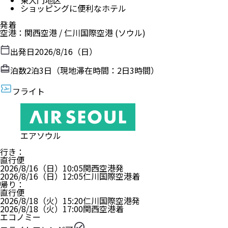
東大門地区
ショッピングに便利なホテル
発着
空港
：
関西空港
/
仁川国際空港
(ソウル)
出発日
2026/8/16（日）
泊数
2
泊
3
日（現地滞在時間：
2日3時間
）
フライト
エアソウル
行き
：
直行便
2026/8/16（日）
10:05
関西空港
発
2026/8/16（日）
12:05
仁川国際空港
着
帰り
：
直行便
2026/8/18（火）
15:20
仁川国際空港
発
2026/8/18（火）
17:00
関西空港
着
エコノミー