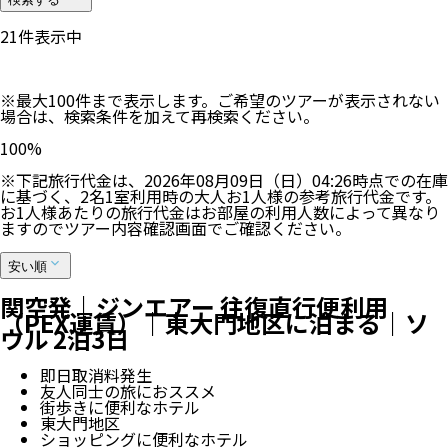
21
件表示中
※最大100件まで表示します。ご希望のツアーが表示されない
場合は、検索条件を加えて再検索ください。
100
%
※下記旅行代金は、
2026年08月09日（日）04:26
時点での在庫
に基づく、
2
名
1
室利用時の大人お1人様の参考旅行代金です。
お1人様あたりの旅行代金はお部屋の利用人数によって異なり
ますのでツアー内容確認画面でご確認ください。
安い順
関空発｜ジンエアー 往復直行便利用
（PEX運賃）｜東大門地区に泊まる｜ソ
ウル 2泊3日
即日取消料発生
友人同士の旅におススメ
街歩きに便利なホテル
東大門地区
ショッピングに便利なホテル