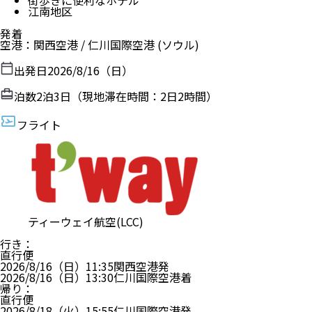
江南地区
発着
空港
：
関西空港
/
仁川国際空港
(ソウル)
出発日
2026/8/16（日）
泊数
2
泊
3
日（現地滞在時間：
2日2時間
）
フライト
ティーウェイ航空(LCC)
行き
：
直行便
2026/8/16（日）
11:35
関西空港
発
2026/8/16（日）
13:30
仁川国際空港
着
帰り
：
直行便
2026/8/18（火）
15:55
仁川国際空港
発