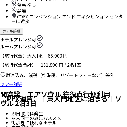
食事 なし
禁煙
COEX コンベンション アンド エキシビション センタ
ーに近接
ホテル詳細
ホテルアレンジ可
ルームアレンジ可
【旅行代金】大人1名
65,900
円
【旅行代金合計】
131,800
円
/
2
名
1
室
燃油込み、諸税（空港税、リゾートフィーなど）等別
ツアー詳細
関空発｜エアソウル 往復直行便利用
（PEX運賃）｜東大門地区に泊まる｜ソ
ウル 2泊3日
即日取消料発生
友人同士の旅におススメ
街歩きに便利なホテル