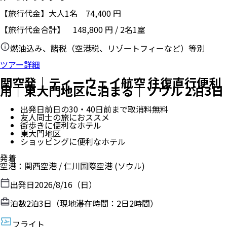
【旅行代金】大人1名
74,400
円
【旅行代金合計】
148,800
円
/
2
名
1
室
燃油込み、諸税（空港税、リゾートフィーなど）等別
ツアー詳細
関空発｜ティーウェイ航空 往復直行便利
用｜東大門地区に泊まる｜ソウル 2泊3日
出発日前日の30・40日前まで取消料無料
友人同士の旅におススメ
街歩きに便利なホテル
東大門地区
ショッピングに便利なホテル
発着
空港
：
関西空港
/
仁川国際空港
(ソウル)
出発日
2026/8/16（日）
泊数
2
泊
3
日（現地滞在時間：
2日2時間
）
フライト