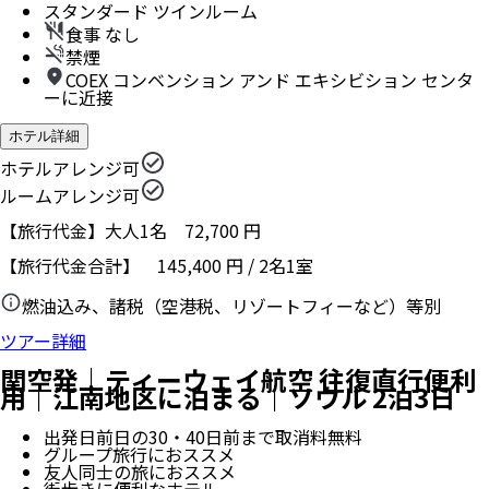
スタンダード ツインルーム
食事 なし
禁煙
COEX コンベンション アンド エキシビション センタ
ーに近接
ホテル詳細
ホテルアレンジ可
ルームアレンジ可
【旅行代金】大人1名
72,700
円
【旅行代金合計】
145,400
円
/
2
名
1
室
燃油込み、諸税（空港税、リゾートフィーなど）等別
ツアー詳細
関空発｜ティーウェイ航空 往復直行便利
用｜江南地区に泊まる｜ソウル 2泊3日
出発日前日の30・40日前まで取消料無料
グループ旅行におススメ
友人同士の旅におススメ
街歩きに便利なホテル