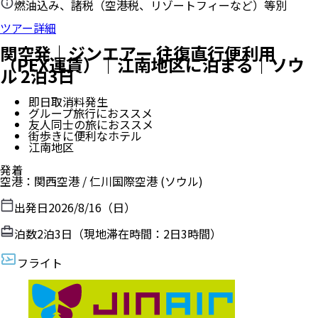
燃油込み、諸税（空港税、リゾートフィーなど）等別
ツアー詳細
関空発｜ジンエアー 往復直行便利用
（PEX運賃）｜江南地区に泊まる｜ソウ
ル 2泊3日
即日取消料発生
グループ旅行におススメ
友人同士の旅におススメ
街歩きに便利なホテル
江南地区
発着
空港
：
関西空港
/
仁川国際空港
(ソウル)
出発日
2026/8/16（日）
泊数
2
泊
3
日（現地滞在時間：
2日3時間
）
フライト