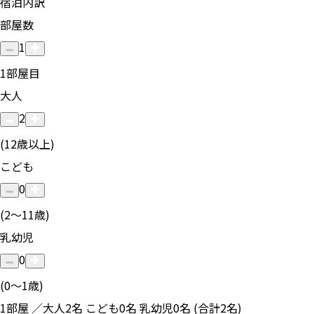
宿泊内訳
部屋数
1
1
部屋目
大人
2
(12歳以上)
こども
0
(2〜11歳)
乳幼児
0
(0〜1歳)
1部屋 ／大人2名 こども0名 乳幼児0名 (合計2名)