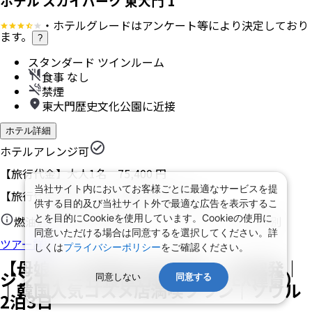
ホテル スカイパーク 東大門 1
・ホテルグレードはアンケート等により決定しており
ます。
?
スタンダード ツインルーム
食事 なし
禁煙
東大門歴史文化公園に近接
ホテル詳細
ホテルアレンジ可
【旅行代金】大人1名
75,400
円
当社サイト内においてお客様ごとに最適なサービスを提
【旅行代金合計】
150,800
円
/
2
名
1
室
供する目的及び当社サイト外で最適な広告を表示するこ
とを目的にCookieを使用しています。Cookieの使用に
燃油込み、諸税（空港税、リゾートフィーなど）等別
同意いただける場合は同意するを選択してください。詳
ツアー詳細
しくは
プライバシーポリシー
をご確認ください。
【母娘・女子旅におすすめ】｜関空発｜
ジンエアー 往復直行便利用（PEX運賃）
同意しない
同意する
｜韓国人気コスメ店満喫プラン｜ソウル
2泊3日