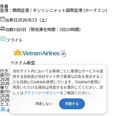
発着
空港
：
関西空港
/
タンソンニャット国際空港
(ホーチミン)
出発日
2026/8/15（土）
泊数
3
泊
5
日（現地滞在時間：
3日10時間
）
フライト
ベトナム航空
行き
：
当社サイト内においてお客様ごとに最適なサービスを提
直行便
供する目的及び当社サイト外で最適な広告を表示するこ
2026/8/15（土）
10:00
関西空港
発
とを目的にCookieを使用しています。Cookieの使用に
2026/8/15（土）
13:25
タンソンニャット国際空港
着
帰り
：
同意いただける場合は同意するを選択してください。詳
直行便
しくは
プライバシーポリシー
をご確認ください。
2026/8/19（水）
00:10
タンソンニャット国際空港
発
2026/8/19（水）
07:20
関西空港
着
エコノミー
同意しない
同意する
ホテル