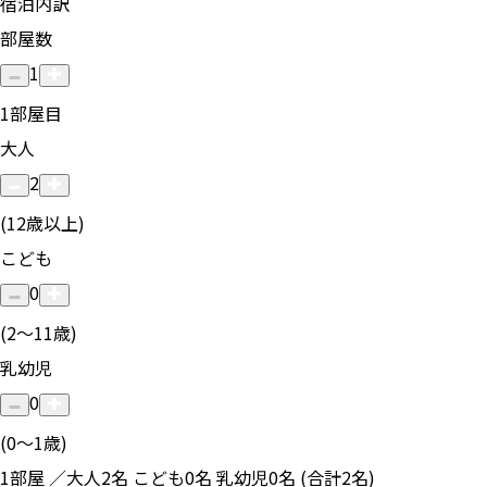
宿泊内訳
部屋数
1
1
部屋目
大人
2
(12歳以上)
こども
0
(2〜11歳)
乳幼児
0
(0〜1歳)
1部屋 ／大人2名 こども0名 乳幼児0名 (合計2名)