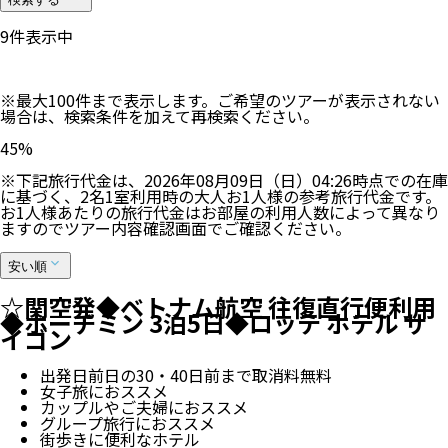
10
件表示中
※最大100件まで表示します。ご希望のツアーが表示されない
場合は、検索条件を加えて再検索ください。
45
%
※下記旅行代金は、
2026年08月09日（日）04:26
時点での在庫
に基づく、
2
名
1
室利用時の大人お1人様の参考旅行代金です。
お1人様あたりの旅行代金はお部屋の利用人数によって異なり
ますのでツアー内容確認画面でご確認ください。
安い順
☆関空発◆ベトナム航空 往復直行便利用
◆ホーチミン 3泊5日◆ロッテ ホテル サ
イゴン
出発日前日の30・40日前まで取消料無料
女子旅におススメ
カップルやご夫婦におススメ
グループ旅行におススメ
街歩きに便利なホテル