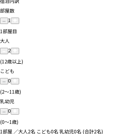
宿泊内訳
部屋数
1
1
部屋目
大人
2
(12歳以上)
こども
0
(2〜11歳)
乳幼児
0
(0〜1歳)
1部屋 ／大人2名 こども0名 乳幼児0名 (合計2名)