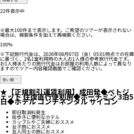
22
件表示中
※最大100件まで表示します。ご希望のツアーが表示されない
場合は、検索条件を加えて再検索ください。
100
%
※下記旅行代金は、
2026年08月07日（金）05:01
時点での在庫
に基づく、
2
名
1
室利用時の大人お1人様の参考旅行代金です。
お1人様あたりの旅行代金はお部屋の利用人数によって異なり
ますのでツアー内容確認画面でご確認ください。
安い順
★【正規割引運賃利用】成田発◆ベトジ
ェット 往復直行便利用◆ホーチミン 3泊5
日◆ホテル コンチネンタル サイゴン
即日取消料発生
街歩きに便利なホテル
カップルやご夫婦におススメ
女子旅におススメ
友人同士の旅におススメ