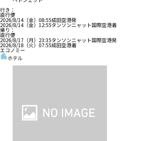
行き
：
直行便
2026/8/14（金）
08:55
成田空港
発
2026/8/14（金）
12:55
タンソンニャット国際空港
着
帰り
：
直行便
2026/8/17（月）
23:35
タンソンニャット国際空港
発
2026/8/18（火）
07:55
成田空港
着
エコノミー
ホテル