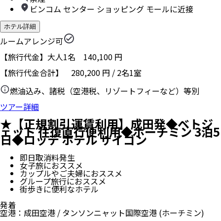
ビンコム センター ショッピング モールに近接
ホテル詳細
ルームアレンジ可
【旅行代金】大人1名
140,100
円
【旅行代金合計】
280,200
円
/
2
名
1
室
燃油込み、諸税（空港税、リゾートフィーなど）等別
ツアー詳細
★【正規割引運賃利用】成田発◆ベトジ
ェット 往復直行便利用◆ホーチミン 3泊5
日◆ロッテ ホテル サイゴン
即日取消料発生
女子旅におススメ
カップルやご夫婦におススメ
グループ旅行におススメ
街歩きに便利なホテル
発着
空港
：
成田空港
/
タンソンニャット国際空港
(ホーチミン)