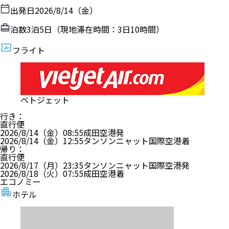
出発日
2026/8/14（金）
泊数
3
泊
5
日（現地滞在時間：
3日10時間
）
フライト
ベトジェット
行き
：
直行便
2026/8/14（金）
08:55
成田空港
発
2026/8/14（金）
12:55
タンソンニャット国際空港
着
帰り
：
直行便
2026/8/17（月）
23:35
タンソンニャット国際空港
発
2026/8/18（火）
07:55
成田空港
着
エコノミー
ホテル