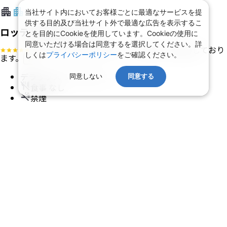
当社サイト内においてお客様ごとに最適なサービスを提
供する目的及び当社サイト外で最適な広告を表示するこ
ロッテ ホテル サイゴン
とを目的にCookieを使用しています。Cookieの使用に
同意いただける場合は同意するを選択してください。詳
・ホテルグレードはアンケート等により決定しており
しくは
プライバシーポリシー
をご確認ください。
ます。
?
デラックス ツインルーム
同意しない
同意する
食事 なし
禁煙
サイゴン川に近接
ホテル詳細
ルームアレンジ可
【旅行代金】大人1名
153,000
円
【旅行代金合計】
306,000
円
/
2
名
1
室
燃油込み、諸税（空港税、リゾートフィーなど）等別
ツアー詳細
★【正規割引運賃利用】成田発◆ベトジ