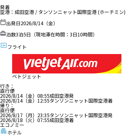
発着
空港
：
成田空港
/
タンソンニャット国際空港
(ホーチミン)
出発日
2026/8/14（金）
泊数
3
泊
5
日（現地滞在時間：
3日10時間
）
フライト
ベトジェット
行き
：
直行便
2026/8/14（金）
08:55
成田空港
発
2026/8/14（金）
12:55
タンソンニャット国際空港
着
帰り
：
直行便
2026/8/17（月）
23:35
タンソンニャット国際空港
発
2026/8/18（火）
07:55
成田空港
着
エコノミー
ホテル