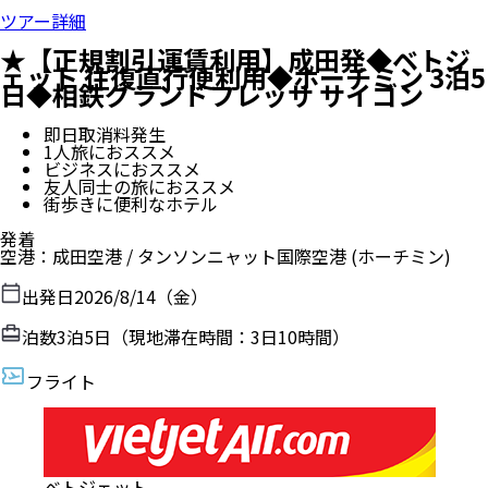
ツアー詳細
★【正規割引運賃利用】成田発◆ベトジ
ェット 往復直行便利用◆ホーチミン 3泊5
日◆相鉄グランドフレッサ サイゴン
即日取消料発生
1人旅におススメ
ビジネスにおススメ
友人同士の旅におススメ
街歩きに便利なホテル
発着
空港
：
成田空港
/
タンソンニャット国際空港
(ホーチミン)
出発日
2026/8/14（金）
泊数
3
泊
5
日（現地滞在時間：
3日10時間
）
フライト
ベトジェット