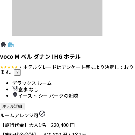
voco M ベル ダナン IHG ホテル
・ホテルグレードはアンケート等により決定しており
ます。
?
デラックス ルーム
食事 なし
イースト シー パークの近隣
ホテル詳細
ルームアレンジ可
【旅行代金】大人1名
220,400
円
【旅行代金合計】
440,800
円
/
2
名
1
室