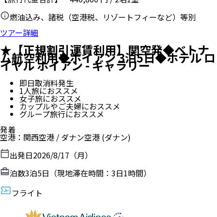
燃油込み、諸税（空港税、リゾートフィーなど）等別
ツアー詳細
★【正規割引運賃利用】関空発◆ベトナ
ム航空利用◆ホイアン 3泊5日◆ホテル ロ
イヤル ホイアン - ギャラリー
即日取消料発生
1人旅におススメ
女子旅におススメ
カップルやご夫婦におススメ
グループ旅行におススメ
発着
空港
：
関西空港
/
ダナン空港
(ダナン)
出発日
2026/8/17（月）
泊数
3
泊
5
日（現地滞在時間：
3日1時間
）
フライト