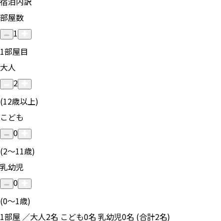
宿泊内訳
部屋数
1
1
部屋目
大人
2
(12歳以上)
こども
0
(2〜11歳)
乳幼児
0
(0〜1歳)
1部屋 ／大人2名 こども0名 乳幼児0名 (合計2名)