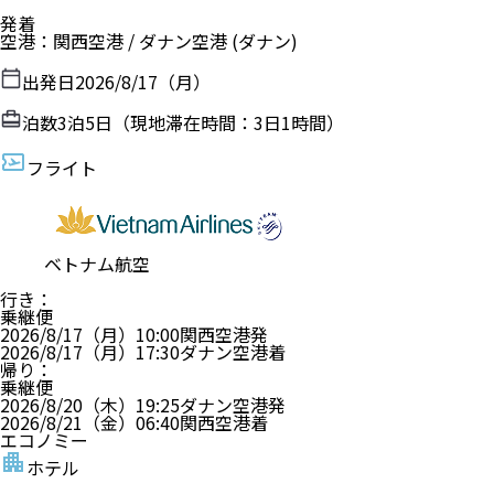
発着
空港
：
関西空港
/
ダナン空港
(ダナン)
出発日
2026/8/17（月）
泊数
3
泊
5
日（現地滞在時間：
3日1時間
）
フライト
ベトナム航空
行き
：
乗継便
2026/8/17（月）
10:00
関西空港
発
2026/8/17（月）
17:30
ダナン空港
着
帰り
：
乗継便
2026/8/20（木）
19:25
ダナン空港
発
2026/8/21（金）
06:40
関西空港
着
エコノミー
ホテル