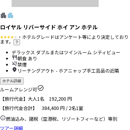
ロイヤル リバーサイド ホイ アン ホテル
・ホテルグレードはアンケート等により決定しており
ます。
?
デラックス ダブルまたはツインルーム シティビュー
朝食 あり
禁煙
リーチングアウト - ホアニャップ手工芸品の近隣
ホテル詳細
ルームアレンジ可
【旅行代金】大人1名
192,200
円
【旅行代金合計】
384,400
円
/
2
名
1
室
燃油込み、諸税（空港税、リゾートフィーなど）等別
ツアー詳細