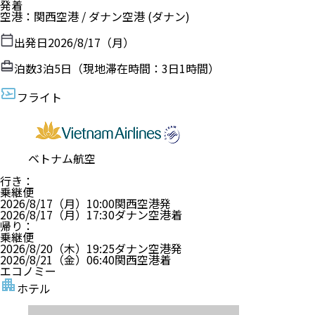
発着
空港
：
関西空港
/
ダナン空港
(ダナン)
出発日
2026/8/17（月）
泊数
3
泊
5
日（現地滞在時間：
3日1時間
）
フライト
ベトナム航空
行き
：
乗継便
2026/8/17（月）
10:00
関西空港
発
2026/8/17（月）
17:30
ダナン空港
着
帰り
：
乗継便
2026/8/20（木）
19:25
ダナン空港
発
2026/8/21（金）
06:40
関西空港
着
エコノミー
ホテル