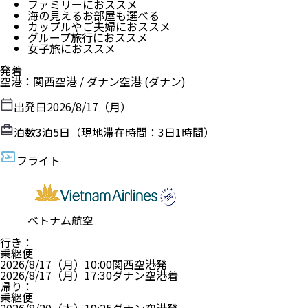
ファミリーにおススメ
海の見えるお部屋も選べる
カップルやご夫婦におススメ
グループ旅行におススメ
女子旅におススメ
発着
空港
：
関西空港
/
ダナン空港
(ダナン)
出発日
2026/8/17（月）
泊数
3
泊
5
日（現地滞在時間：
3日1時間
）
フライト
ベトナム航空
行き
：
乗継便
2026/8/17（月）
10:00
関西空港
発
2026/8/17（月）
17:30
ダナン空港
着
帰り
：
乗継便
2026/8/20（木）
19:25
ダナン空港
発