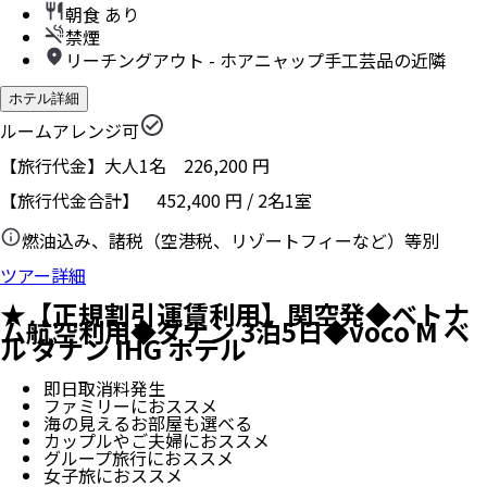
朝食 あり
禁煙
リーチングアウト - ホアニャップ手工芸品の近隣
ホテル詳細
ルームアレンジ可
【旅行代金】大人1名
226,200
円
【旅行代金合計】
452,400
円
/
2
名
1
室
燃油込み、諸税（空港税、リゾートフィーなど）等別
ツアー詳細
★【正規割引運賃利用】関空発◆ベトナ
ム航空利用◆ダナン 3泊5日◆voco M ベ
ル ダナン IHG ホテル
即日取消料発生
ファミリーにおススメ
海の見えるお部屋も選べる
カップルやご夫婦におススメ
グループ旅行におススメ
女子旅におススメ