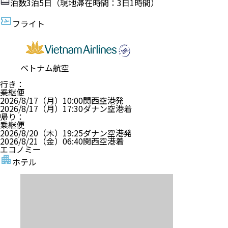
泊数
3
泊
5
日（現地滞在時間：
3日1時間
）
フライト
ベトナム航空
行き
：
乗継便
2026/8/17（月）
10:00
関西空港
発
2026/8/17（月）
17:30
ダナン空港
着
帰り
：
乗継便
2026/8/20（木）
19:25
ダナン空港
発
2026/8/21（金）
06:40
関西空港
着
エコノミー
ホテル