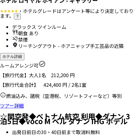
ホテル ロイヤル ホイアン - ギャラリー
・ホテルグレードはアンケート等により決定しており
ます。
?
デラックス ツインルーム
朝食 あり
禁煙
リーチングアウト - ホアニャップ手工芸品の近隣
ホテル詳細
ルームアレンジ可
【旅行代金】大人1名
212,200
円
【旅行代金合計】
424,400
円
/
2
名
1
室
燃油込み、諸税（空港税、リゾートフィーなど）等別
ツアー詳細
☆関空発◆ベトナム航空 利用◆ダナン 3
泊5日◆voco M ベル ダナン IHG ホテル
出発日前日の30・40日前まで取消料無料