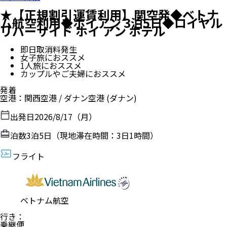
★【正規割引運賃利用】関空発◆ベトナ
ム航空利用◆ホイアン 3泊5日◆ロイヤル
リバーサイド ホイ アン ホテル
即日取消料発生
女子旅におススメ
1人旅におススメ
カップルやご夫婦におススメ
発着
空港
：
関西空港
/
ダナン空港
(ダナン)
出発日
2026/8/17（月）
泊数
3
泊
5
日（現地滞在時間：
3日1時間
）
フライト
ベトナム航空
行き
：
乗継便