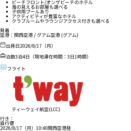
ビーチフロント/オンザビーチのホテル
海の見えるお部屋も選べる
子供用プールあり
アクティビティが豊富なホテル
クラブルームやラウンジアクセス付きも選べる
発着
空港
：
関西空港
/
グアム空港
(グアム)
出発日
2026/8/17（月）
泊数
3
泊
4
日（現地滞在時間：
3日1時間
）
フライト
ティーウェイ航空(LCC)
行き
：
直行便
2026/8/17（月）
10:40
関西空港
発