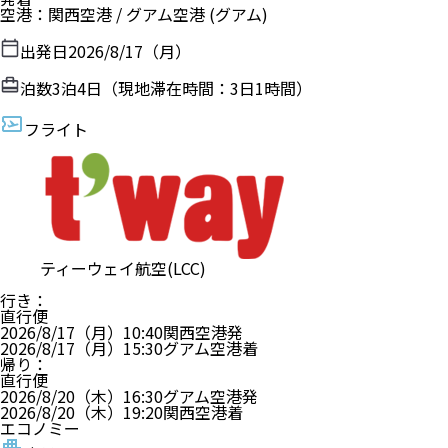
空港
：
関西空港
/
グアム空港
(グアム)
出発日
2026/8/17（月）
泊数
3
泊
4
日（現地滞在時間：
3日1時間
）
フライト
ティーウェイ航空(LCC)
行き
：
直行便
2026/8/17（月）
10:40
関西空港
発
2026/8/17（月）
15:30
グアム空港
着
帰り
：
直行便
2026/8/20（木）
16:30
グアム空港
発
2026/8/20（木）
19:20
関西空港
着
エコノミー