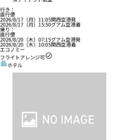
行き
：
直行便
2026/8/17（月）
11:05
関西空港
発
2026/8/17（月）
15:50
グアム空港
着
帰り
：
直行便
2026/8/20（木）
07:15
グアム空港
発
2026/8/20（木）
10:05
関西空港
着
エコノミー
フライトアレンジ可
ホテル