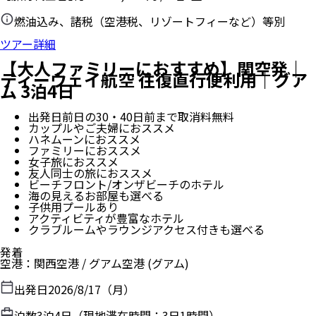
燃油込み、諸税（空港税、リゾートフィーなど）等別
ツアー詳細
【大人ファミリーにおすすめ】関空発｜
ティーウェイ航空 往復直行便利用｜グア
ム 3泊4日
出発日前日の30・40日前まで取消料無料
カップルやご夫婦におススメ
ハネムーンにおススメ
ファミリーにおススメ
女子旅におススメ
友人同士の旅におススメ
ビーチフロント/オンザビーチのホテル
海の見えるお部屋も選べる
子供用プールあり
アクティビティが豊富なホテル
クラブルームやラウンジアクセス付きも選べる
発着
空港
：
関西空港
/
グアム空港
(グアム)
出発日
2026/8/17（月）
泊数
3
泊
4
日（現地滞在時間：
3日1時間
）