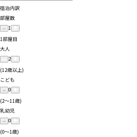
宿泊内訳
部屋数
1
1
部屋目
大人
2
(12歳以上)
こども
0
(2〜11歳)
乳幼児
0
(0〜1歳)