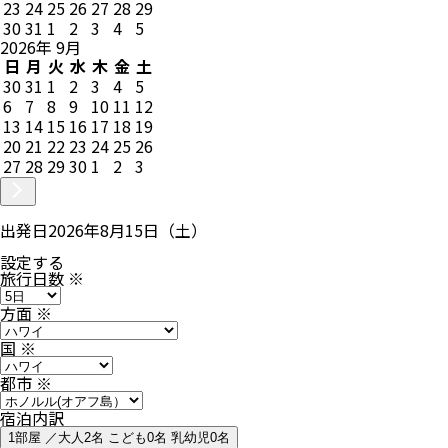
23
24
25
26
27
28
29
30
31
1
2
3
4
5
2026
年
9
月
日
月
火
水
木
金
土
30
31
1
2
3
4
5
6
7
8
9
10
11
12
13
14
15
16
17
18
19
20
21
22
23
24
25
26
27
28
29
30
1
2
3
出発日
2026年8月15日（土）
設定する
旅行日数
※
方面
※
国
※
都市
※
宿泊内訳
1部屋 ／大人2名 こども0名 乳幼児0名