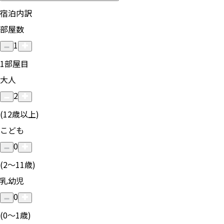
宿泊内訳
部屋数
1
1
部屋目
大人
2
(12歳以上)
こども
0
(2〜11歳)
乳幼児
0
(0〜1歳)