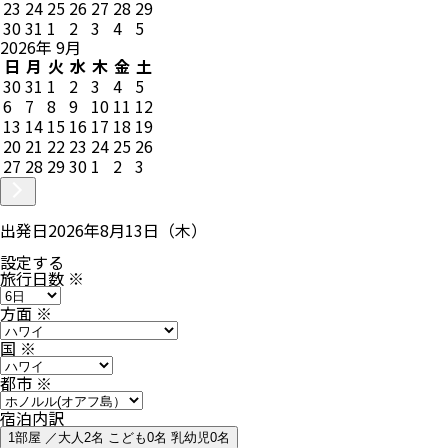
23
24
25
26
27
28
29
30
31
1
2
3
4
5
2026
年
9
月
日
月
火
水
木
金
土
30
31
1
2
3
4
5
6
7
8
9
10
11
12
13
14
15
16
17
18
19
20
21
22
23
24
25
26
27
28
29
30
1
2
3
出発日
2026年8月13日（木）
設定する
旅行日数
※
方面
※
国
※
都市
※
宿泊内訳
1部屋 ／大人2名 こども0名 乳幼児0名