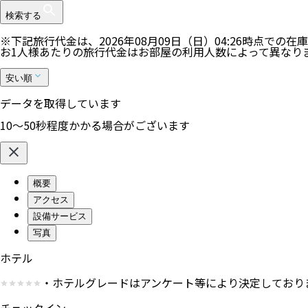
検索する
※下記旅行代金は、
2026年08月09日（日）04:26
時点での在庫
お1人様あたりの旅行代金はお部屋の利用人数によって異なり
安い順
データを取得しています
10〜50秒程度かかる場合がございます
概要
アクセス
設備サービス
写真
ホテル
・ホテルグレードはアンケート等により決定しており
チェックイン