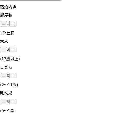
宿泊内訳
部屋数
1
1
部屋目
大人
2
(12歳以上)
こども
0
(2〜11歳)
乳幼児
0
(0〜1歳)