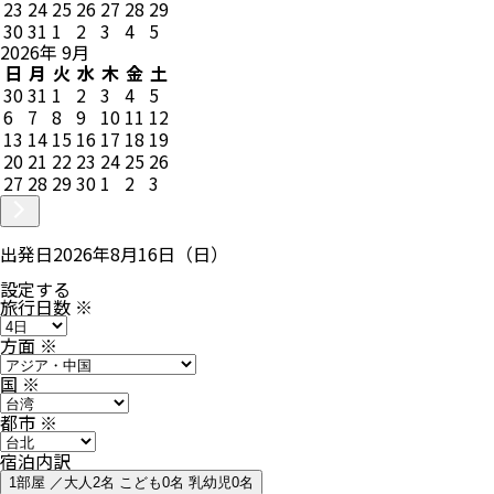
23
24
25
26
27
28
29
30
31
1
2
3
4
5
2026
年
9
月
日
月
火
水
木
金
土
30
31
1
2
3
4
5
6
7
8
9
10
11
12
13
14
15
16
17
18
19
20
21
22
23
24
25
26
27
28
29
30
1
2
3
出発日
2026年8月16日（日）
設定する
旅行日数
※
方面
※
国
※
都市
※
宿泊内訳
1部屋 ／大人2名 こども0名 乳幼児0名