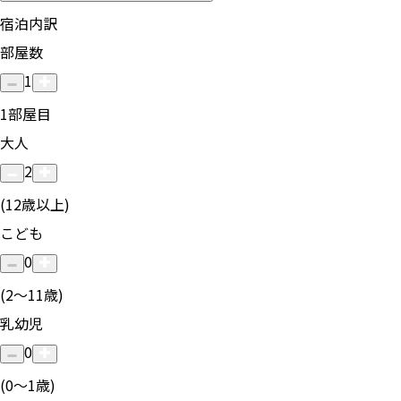
宿泊内訳
部屋数
1
1
部屋目
大人
2
(12歳以上)
こども
0
(2〜11歳)
乳幼児
0
(0〜1歳)