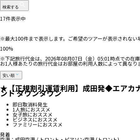
検索する
17
件表示中
※最大100件まで表示します。ご希望のツアーが表示されな
100
%
※下記旅行代金は、
2026年08月07日（金）05:01
時点での在庫
お1人様あたりの旅行代金はお部屋の利用人数によって異なり
安い順
★【正規割引運賃利用】成田発◆エアカナダ
ント ダウンタウン
即日取消料発生
1人旅におススメ
女子旅におススメ
ビジネスにおススメ
ファミリーにおススメ
発着
空港
：
成田空港
/
トロント・ピアソン空港
(トロント)