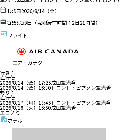
出発日
2026/8/14（金）
泊数
3
泊
5
日（現地滞在時間：
2日21時間
）
フライト
エア・カナダ
行き
：
直行便
2026/8/14（金）
17:25
成田空港
発
2026/8/14（金）
16:30
トロント・ピアソン空港
着
帰り
：
直行便
2026/8/17（月）
13:45
トロント・ピアソン空港
発
2026/8/18（火）
15:50
成田空港
着
エコノミー
ホテル