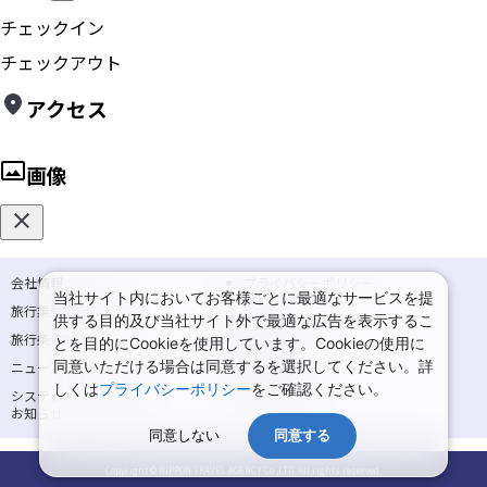
チェックイン
チェックアウト
アクセス
画像
会社情報
プライバシーポリシー
当社サイト内においてお客様ごとに最適なサービスを提
旅行業登録票・約款
規約集
供する目的及び当社サイト外で最適な広告を表示するこ
旅行条件書
商標について
とを目的にCookieを使用しています。Cookieの使用に
同意いただける場合は同意するを選択してください。詳
ニュースリリース
採用情報
しくは
プライバシーポリシー
をご確認ください。
システムメンテナンスの
サイトマップ
お知らせ
同意しない
同意する
Copyright © NIPPON TRAVEL AGENCY Co.,LTD. All rights reserved.