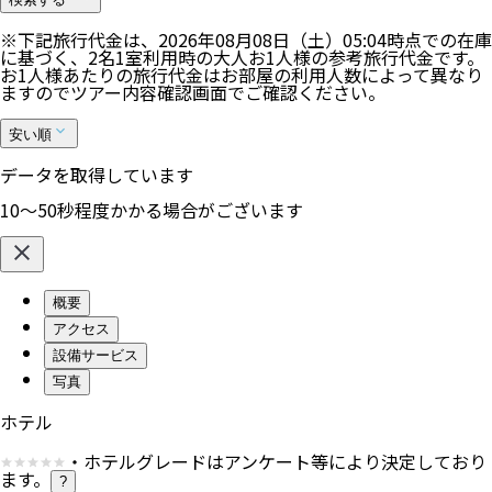
※下記旅行代金は、
2026年08月08日（土）05:04
時点での在庫
に基づく、
2
名
1
室利用時の大人お1人様の参考旅行代金です。
お1人様あたりの旅行代金はお部屋の利用人数によって異なり
ますのでツアー内容確認画面でご確認ください。
安い順
データを取得しています
10〜50秒程度かかる場合がございます
概要
アクセス
設備サービス
写真
ホテル
・ホテルグレードはアンケート等により決定しており
ます。
?