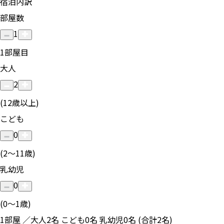
宿泊内訳
部屋数
1
1
部屋目
大人
2
(12歳以上)
こども
0
(2〜11歳)
乳幼児
0
(0〜1歳)
1部屋 ／大人2名 こども0名 乳幼児0名 (合計2名)