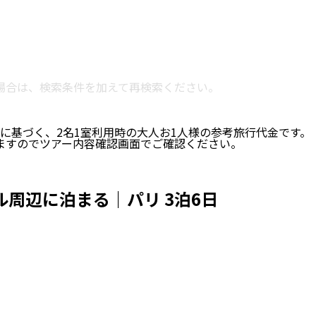
い場合は、検索条件を加えて再検索ください。
に基づく、
2
名
1
室利用時の大人お1人様の参考旅行代金です。
ますのでツアー内容確認画面でご確認ください。
周辺に泊まる｜パリ 3泊6日