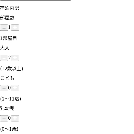
宿泊内訳
部屋数
1
1
部屋目
大人
2
(12歳以上)
こども
0
(2〜11歳)
乳幼児
0
(0〜1歳)