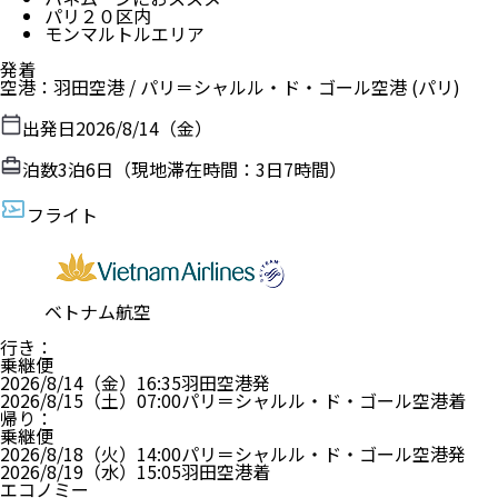
パリ２０区内
モンマルトルエリア
発着
空港
：
羽田空港
/
パリ＝シャルル・ド・ゴール空港
(パリ)
出発日
2026/8/14（金）
泊数
3
泊
6
日（現地滞在時間：
3日7時間
）
フライト
ベトナム航空
行き
：
乗継便
2026/8/14（金）
16:35
羽田空港
発
2026/8/15（土）
07:00
パリ＝シャルル・ド・ゴール空港
着
帰り
：
乗継便
2026/8/18（火）
14:00
パリ＝シャルル・ド・ゴール空港
発
2026/8/19（水）
15:05
羽田空港
着
エコノミー