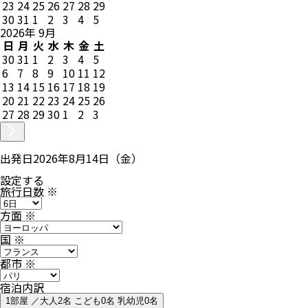
23
24
25
26
27
28
29
30
31
1
2
3
4
5
2026
年
9
月
日
月
火
水
木
金
土
30
31
1
2
3
4
5
6
7
8
9
10
11
12
13
14
15
16
17
18
19
20
21
22
23
24
25
26
27
28
29
30
1
2
3
出発日
2026年8月14日（金）
設定する
旅行日数
※
方面
※
国
※
都市
※
宿泊内訳
1部屋 ／大人2名 こども0名 乳幼児0名