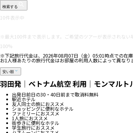
検索する
10
件表示中
※最大100件まで表示します。ご希望のツアーが表示されな
100
%
※下記旅行代金は、
2026年08月07日（金）05:01
時点での在庫
お1人様あたりの旅行代金はお部屋の利用人数によって異なり
安い順
羽田発｜ベトナム航空 利用｜モンマルトル
出発日前日の30・40日前まで取消料無料
駅近ホテル
友人同士の旅におススメ
ショッピングに便利なホテル
ファミリーにおススメ
1人旅におススメ
街歩きに便利なホテル
学生旅行におススメ
ハネムーンにおススメ