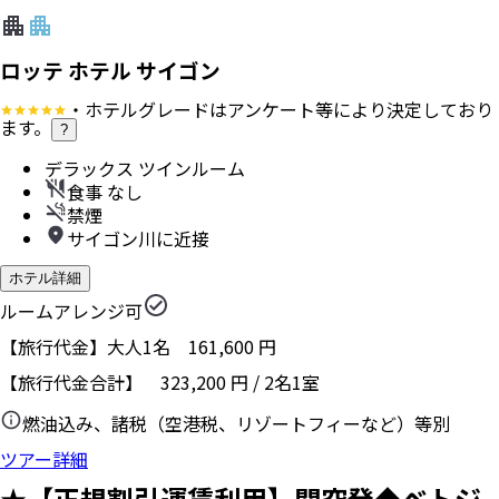
ロッテ ホテル サイゴン
・ホテルグレードはアンケート等により決定しており
ます。
?
デラックス ツインルーム
食事 なし
禁煙
サイゴン川に近接
ホテル詳細
ルームアレンジ可
【旅行代金】大人1名
161,600
円
【旅行代金合計】
323,200
円
/
2
名
1
室
燃油込み、諸税（空港税、リゾートフィーなど）等別
ツアー詳細
★【正規割引運賃利用】関空発◆ベトジ