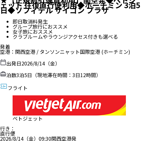
ェット 往復直行便利用◆ホーチミン 3泊5
日◆ソフィテル サイゴン プラザ
即日取消料発生
グループ旅行におススメ
女子旅におススメ
クラブルームやラウンジアクセス付きも選べる
発着
空港
：
関西空港
/
タンソンニャット国際空港
(ホーチミン)
出発日
2026/8/14（金）
泊数
3
泊
5
日（現地滞在時間：
3日12時間
）
フライト
ベトジェット
行き
：
直行便
2026/8/14（金）
09:30
関西空港
発