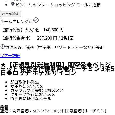
ビンコム センター ショッピング モールに近接
ホテル詳細
ルームアレンジ可
【旅行代金】大人1名
148,600
円
【旅行代金合計】
297,200
円
/
2
名
1
室
燃油込み、諸税（空港税、リゾートフィーなど）等別
ツアー詳細
★【正規割引運賃利用】関空発◆ベトジ
ェット 往復直行便利用◆ホーチミン 3泊5
日◆ロッテ ホテル サイゴン
即日取消料発生
女子旅におススメ
カップルやご夫婦におススメ
グループ旅行におススメ
街歩きに便利なホテル
発着
空港
：
関西空港
/
タンソンニャット国際空港
(ホーチミン)