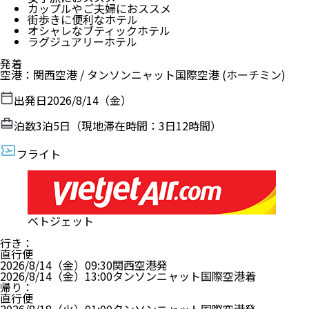
カップルやご夫婦におススメ
街歩きに便利なホテル
オシャレなブティックホテル
ラグジュアリーホテル
発着
空港
：
関西空港
/
タンソンニャット国際空港
(ホーチミン)
出発日
2026/8/14（金）
泊数
3
泊
5
日（現地滞在時間：
3日12時間
）
フライト
ベトジェット
行き
：
直行便
2026/8/14（金）
09:30
関西空港
発
2026/8/14（金）
13:00
タンソンニャット国際空港
着
帰り
：
直行便