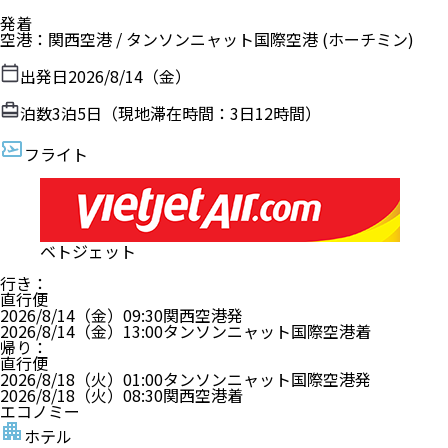
発着
空港
：
関西空港
/
タンソンニャット国際空港
(ホーチミン)
出発日
2026/8/14（金）
泊数
3
泊
5
日（現地滞在時間：
3日12時間
）
フライト
ベトジェット
行き
：
直行便
2026/8/14（金）
09:30
関西空港
発
2026/8/14（金）
13:00
タンソンニャット国際空港
着
帰り
：
直行便
2026/8/18（火）
01:00
タンソンニャット国際空港
発
2026/8/18（火）
08:30
関西空港
着
エコノミー
ホテル