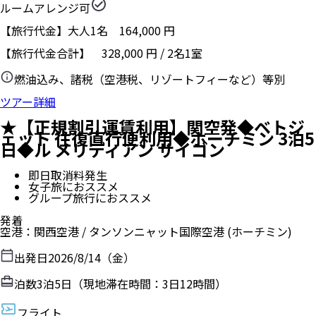
ルームアレンジ可
【旅行代金】大人1名
164,000
円
【旅行代金合計】
328,000
円
/
2
名
1
室
燃油込み、諸税（空港税、リゾートフィーなど）等別
ツアー詳細
★【正規割引運賃利用】関空発◆ベトジ
ェット 往復直行便利用◆ホーチミン 3泊5
日◆ル メリディアン サイゴン
即日取消料発生
女子旅におススメ
グループ旅行におススメ
発着
空港
：
関西空港
/
タンソンニャット国際空港
(ホーチミン)
出発日
2026/8/14（金）
泊数
3
泊
5
日（現地滞在時間：
3日12時間
）
フライト