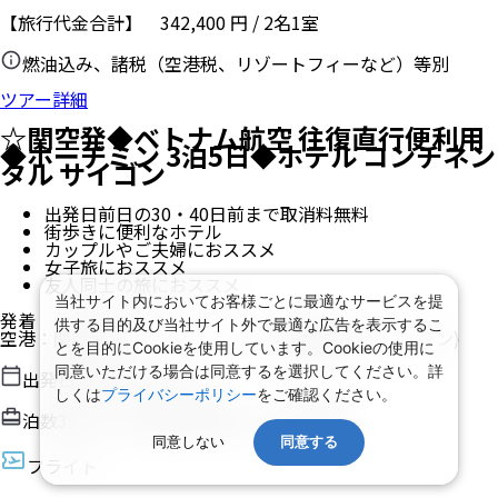
【旅行代金合計】
342,400
円
/
2
名
1
室
燃油込み、諸税（空港税、リゾートフィーなど）等別
ツアー詳細
☆関空発◆ベトナム航空 往復直行便利用
◆ホーチミン 3泊5日◆ホテル コンチネン
タル サイゴン
出発日前日の30・40日前まで取消料無料
街歩きに便利なホテル
カップルやご夫婦におススメ
女子旅におススメ
友人同士の旅におススメ
当社サイト内においてお客様ごとに最適なサービスを提
発着
供する目的及び当社サイト外で最適な広告を表示するこ
空港
：
関西空港
/
タンソンニャット国際空港
(ホーチミン)
とを目的にCookieを使用しています。Cookieの使用に
同意いただける場合は同意するを選択してください。詳
出発日
2026/8/14（金）
しくは
プライバシーポリシー
をご確認ください。
泊数
3
泊
5
日（現地滞在時間：
3日10時間
）
同意しない
同意する
フライト