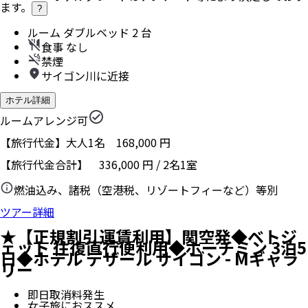
ます。
?
ルーム ダブルベッド 2 台
食事 なし
禁煙
サイゴン川に近接
ホテル詳細
ルームアレンジ可
【旅行代金】大人1名
168,000
円
【旅行代金合計】
336,000
円
/
2
名
1
室
燃油込み、諸税（空港税、リゾートフィーなど）等別
ツアー詳細
★【正規割引運賃利用】関空発◆ベトジ
ェット 往復直行便利用◆ホーチミン 3泊5
日◆ホテル デザール サイゴン - Mギャラ
リー
即日取消料発生
女子旅におススメ