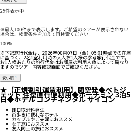
25
件表示中
※最大100件まで表示します。ご希望のツアーが表示されない
場合は、検索条件を加えて再検索ください。
100
%
※下記旅行代金は、
2026年08月07日（金）05:01
時点での在庫
に基づく、
2
名
1
室利用時の大人お1人様の参考旅行代金です。
お1人様あたりの旅行代金はお部屋の利用人数によって異なり
ますのでツアー内容確認画面でご確認ください。
安い順
★【正規割引運賃利用】関空発◆ベトジ
ェット 往復直行便利用◆ホーチミン 3泊5
日◆ホテル コンチネンタル サイゴン
即日取消料発生
街歩きに便利なホテル
カップルやご夫婦におススメ
女子旅におススメ
友人同士の旅におススメ