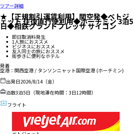
ツアー詳細
★【正規割引運賃利用】関空発◆ベトジ
ェット 往復直行便利用◆ホーチミン 3泊5
日◆相鉄グランドフレッサ サイゴン
即日取消料発生
1人旅におススメ
ビジネスにおススメ
友人同士の旅におススメ
街歩きに便利なホテル
発着
空港
：
関西空港
/
タンソンニャット国際空港
(ホーチミン)
出発日
2026/8/14（金）
泊数
3
泊
5
日（現地滞在時間：
3日12時間
）
フライト
ベトジェット