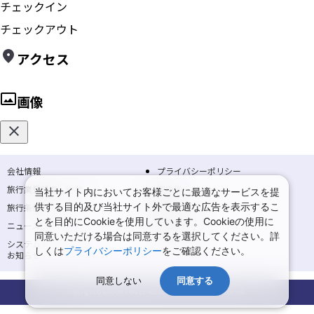
チェックイン
チェックアウト
アクセス
画像
会社情報
プライバシーポリシー
旅行業登録票・約款
規約集
当社サイト内においてお客様ごとに最適なサービスを提
供する目的及び当社サイト外で最適な広告を表示するこ
旅行条件書
商標について
とを目的にCookieを使用しています。Cookieの使用に
ニュースリリース
採用情報
同意いただける場合は同意するを選択してください。詳
システムメンテナンスの
サイトマップ
しくは
プライバシーポリシー
をご確認ください。
お知らせ
同意しない
同意する
Copyright © NIPPON TRAVEL AGENCY Co.,LTD. All rights reserved.