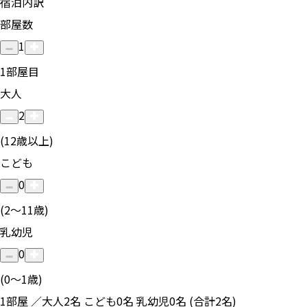
宿泊内訳
部屋数
1
1
部屋目
大人
2
(12歳以上)
こども
0
(2〜11歳)
乳幼児
0
(0〜1歳)
1部屋 ／大人2名 こども0名 乳幼児0名 (合計2名)