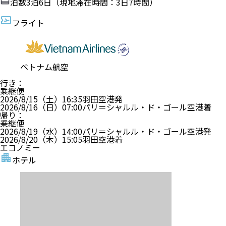
泊数
3
泊
6
日（現地滞在時間：
3日7時間
）
フライト
ベトナム航空
行き
：
乗継便
2026/8/15（土）
16:35
羽田空港
発
2026/8/16（日）
07:00
パリ＝シャルル・ド・ゴール空港
着
帰り
：
乗継便
2026/8/19（水）
14:00
パリ＝シャルル・ド・ゴール空港
発
2026/8/20（木）
15:05
羽田空港
着
エコノミー
ホテル