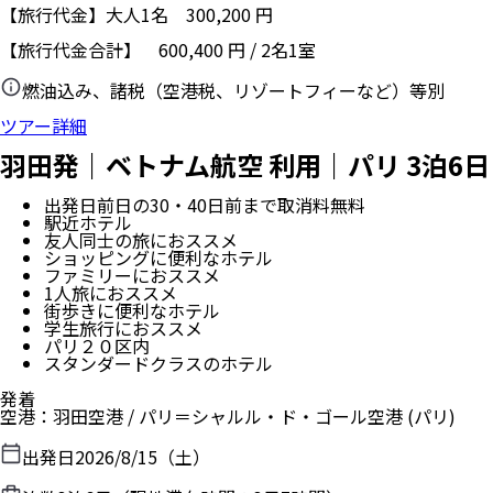
【旅行代金】大人1名
300,200
円
【旅行代金合計】
600,400
円
/
2
名
1
室
燃油込み、諸税（空港税、リゾートフィーなど）等別
ツアー詳細
羽田発｜ベトナム航空 利用｜パリ 3泊6日
出発日前日の30・40日前まで取消料無料
駅近ホテル
友人同士の旅におススメ
ショッピングに便利なホテル
ファミリーにおススメ
1人旅におススメ
街歩きに便利なホテル
学生旅行におススメ
パリ２０区内
スタンダードクラスのホテル
発着
空港
：
羽田空港
/
パリ＝シャルル・ド・ゴール空港
(パリ)
出発日
2026/8/15（土）