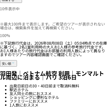
10
件表示中
※最大100件まで表示します。ご希望のツアーが表示されない
場合は、検索条件を加えて再検索ください。
100
%
※下記旅行代金は、
2026年08月08日（土）05:04
時点での在庫
に基づく、
2
名
1
室利用時の大人お1人様の参考旅行代金です。
お1人様あたりの旅行代金はお部屋の利用人数によって異なり
ますのでツアー内容確認画面でご確認ください。
安い順
羽田発｜ベトナム航空 利用｜モンマルト
ル周辺に泊まる｜パリ 3泊6日
出発日前日の30・40日前まで取消料無料
駅近ホテル
友人同士の旅におススメ
ショッピングに便利なホテル
ファミリーにおススメ
1人旅におススメ