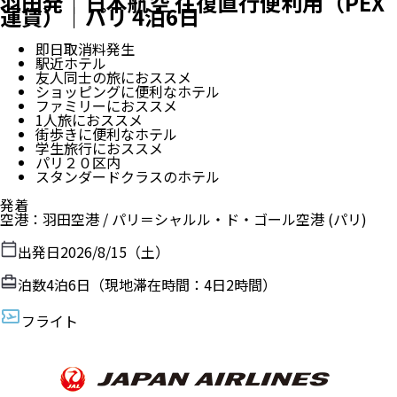
羽田発｜日本航空 往復直行便利用（PEX
運賃）｜パリ 4泊6日
即日取消料発生
駅近ホテル
友人同士の旅におススメ
ショッピングに便利なホテル
ファミリーにおススメ
1人旅におススメ
街歩きに便利なホテル
学生旅行におススメ
パリ２０区内
スタンダードクラスのホテル
発着
空港
：
羽田空港
/
パリ＝シャルル・ド・ゴール空港
(パリ)
出発日
2026/8/15（土）
泊数
4
泊
6
日（現地滞在時間：
4日2時間
）
フライト