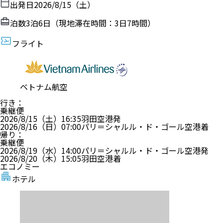
出発日
2026/8/15（土）
泊数
3
泊
6
日（現地滞在時間：
3日7時間
）
フライト
ベトナム航空
行き
：
乗継便
2026/8/15（土）
16:35
羽田空港
発
2026/8/16（日）
07:00
パリ＝シャルル・ド・ゴール空港
着
帰り
：
乗継便
2026/8/19（水）
14:00
パリ＝シャルル・ド・ゴール空港
発
2026/8/20（木）
15:05
羽田空港
着
エコノミー
ホテル