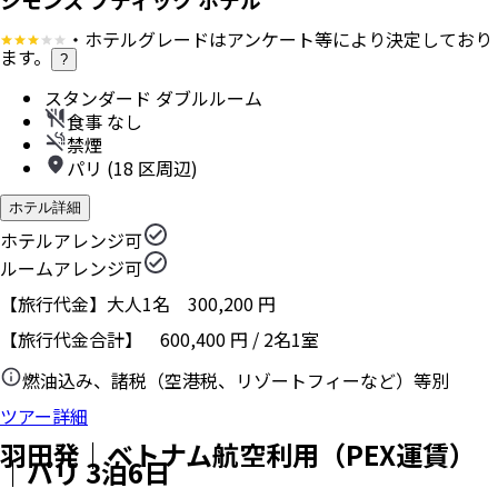
・ホテルグレードはアンケート等により決定しており
ます。
?
スタンダード ダブルルーム
食事 なし
禁煙
パリ (18 区周辺)
ホテル詳細
ホテルアレンジ可
ルームアレンジ可
【旅行代金】大人1名
300,200
円
【旅行代金合計】
600,400
円
/
2
名
1
室
燃油込み、諸税（空港税、リゾートフィーなど）等別
ツアー詳細
羽田発｜ベトナム航空利用（PEX運賃）
｜パリ 3泊6日