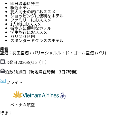
即日取消料発生
駅近ホテル
友人同士の旅におススメ
ショッピングに便利なホテル
ファミリーにおススメ
1人旅におススメ
街歩きに便利なホテル
学生旅行におススメ
パリ２０区内
スタンダードクラスのホテル
発着
空港
：
羽田空港
/
パリ＝シャルル・ド・ゴール空港
(パリ)
出発日
2026/8/15（土）
泊数
3
泊
6
日（現地滞在時間：
3日7時間
）
フライト
ベトナム航空
行き
：