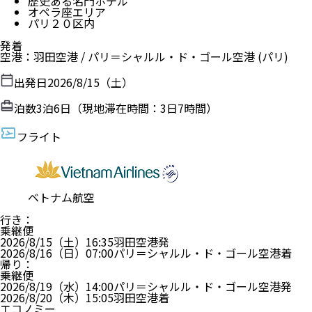
歴史ある名門ホテル
オペラ座エリア
パリ２０区内
発着
空港
：
羽田空港
/
パリ＝シャルル・ド・ゴール空港
(パリ)
出発日
2026/8/15（土）
泊数
3
泊
6
日（現地滞在時間：
3日7時間
）
フライト
ベトナム航空
行き
：
乗継便
2026/8/15（土）
16:35
羽田空港
発
2026/8/16（日）
07:00
パリ＝シャルル・ド・ゴール空港
着
帰り
：
乗継便
2026/8/19（水）
14:00
パリ＝シャルル・ド・ゴール空港
発
2026/8/20（木）
15:05
羽田空港
着
エコノミー