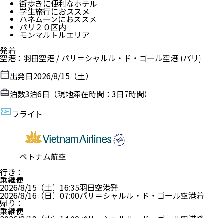
街歩きに便利なホテル
学生旅行におススメ
ハネムーンにおススメ
パリ２０区内
モンマルトルエリア
発着
空港
：
羽田空港
/
パリ＝シャルル・ド・ゴール空港
(パリ)
出発日
2026/8/15（土）
泊数
3
泊
6
日（現地滞在時間：
3日7時間
）
フライト
ベトナム航空
行き
：
乗継便
2026/8/15（土）
16:35
羽田空港
発
2026/8/16（日）
07:00
パリ＝シャルル・ド・ゴール空港
着
帰り
：
乗継便