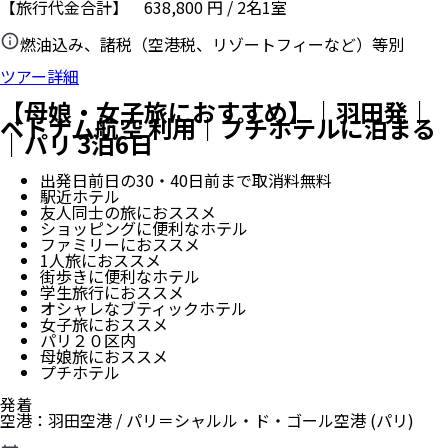
【旅行代金合計】
638,800
円
/
2
名
1
室
燃油込み、諸税（空港税、リゾートフィーなど）等別
ツアー詳細
【母娘・女子旅におすすめ】｜羽田発｜
ベトナム航空 利用｜プチホテルに泊まる
｜パリ 3泊6日
出発日前日の30・40日前まで取消料無料
駅近ホテル
友人同士の旅におススメ
ショッピングに便利なホテル
ファミリーにおススメ
1人旅におススメ
街歩きに便利なホテル
学生旅行におススメ
オシャレなブティックホテル
女子旅におススメ
パリ２０区内
母娘旅におススメ
プチホテル
発着
空港
：
羽田空港
/
パリ＝シャルル・ド・ゴール空港
(パリ)