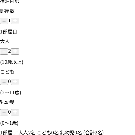
宿泊内訳
部屋数
1
1
部屋目
大人
2
(12歳以上)
こども
0
(2〜11歳)
乳幼児
0
(0〜1歳)
1部屋 ／大人2名 こども0名 乳幼児0名 (合計2名)