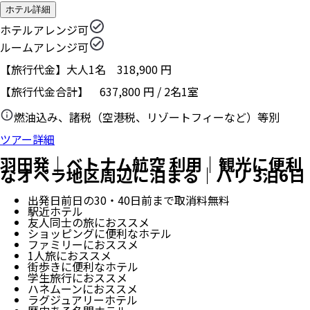
ホテル詳細
ホテルアレンジ可
ルームアレンジ可
【旅行代金】大人1名
318,900
円
【旅行代金合計】
637,800
円
/
2
名
1
室
燃油込み、諸税（空港税、リゾートフィーなど）等別
ツアー詳細
羽田発｜ベトナム航空 利用｜観光に便利
なオペラ地区周辺に泊まる｜パリ 3泊6日
出発日前日の30・40日前まで取消料無料
駅近ホテル
友人同士の旅におススメ
ショッピングに便利なホテル
ファミリーにおススメ
1人旅におススメ
街歩きに便利なホテル
学生旅行におススメ
ハネムーンにおススメ
ラグジュアリーホテル