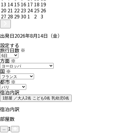
13
14
15
16
17
18
19
20
21
22
23
24
25
26
27
28
29
30
1
2
3
出発日
2026年8月14日（金）
設定する
旅行日数
※
方面
※
国
※
都市
※
宿泊内訳
1部屋 ／大人2名 こども0名 乳幼児0名
宿泊内訳
部屋数
1