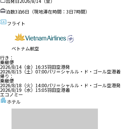
出発日
2026/8/14（金）
泊数
3
泊
6
日（現地滞在時間：
3日7時間
）
フライト
ベトナム航空
行き
：
乗継便
2026/8/14（金）
16:35
羽田空港
発
2026/8/15（土）
07:00
パリ＝シャルル・ド・ゴール空港
着
帰り
：
乗継便
2026/8/18（火）
14:00
パリ＝シャルル・ド・ゴール空港
発
2026/8/19（水）
15:05
羽田空港
着
エコノミー
ホテル