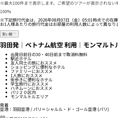
※最大100件まで表示します。ご希望のツアーが表示されな
100
%
※下記旅行代金は、
2026年08月07日（金）05:01
時点での在庫
お1人様あたりの旅行代金はお部屋の利用人数によって異なり
安い順
羽田発｜ベトナム航空 利用｜モンマルトル
出発日前日の30・40日前まで取消料無料
駅近ホテル
友人同士の旅におススメ
ショッピングに便利なホテル
ファミリーにおススメ
1人旅におススメ
街歩きに便利なホテル
学生旅行におススメ
ハネムーンにおススメ
パリ２０区内
モンマルトルエリア
発着
空港
：
羽田空港
/
パリ＝シャルル・ド・ゴール空港
(パリ)