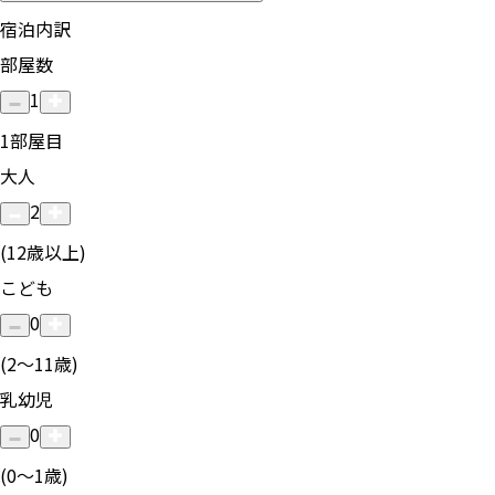
宿泊内訳
部屋数
1
1
部屋目
大人
2
(12歳以上)
こども
0
(2〜11歳)
乳幼児
0
(0〜1歳)