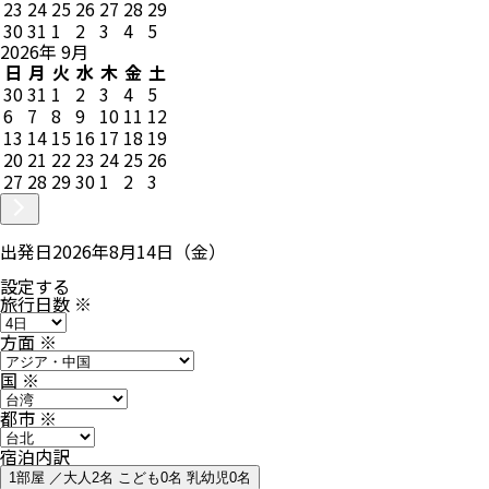
23
24
25
26
27
28
29
30
31
1
2
3
4
5
2026
年
9
月
日
月
火
水
木
金
土
30
31
1
2
3
4
5
6
7
8
9
10
11
12
13
14
15
16
17
18
19
20
21
22
23
24
25
26
27
28
29
30
1
2
3
出発日
2026年8月14日（金）
設定する
旅行日数
※
方面
※
国
※
都市
※
宿泊内訳
1部屋 ／大人2名 こども0名 乳幼児0名