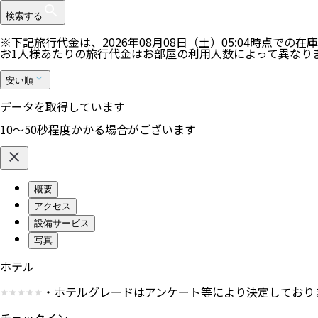
検索する
※下記旅行代金は、
2026年08月08日（土）05:04
時点での在庫
お1人様あたりの旅行代金はお部屋の利用人数によって異なり
安い順
データを取得しています
10〜50秒程度かかる場合がございます
概要
アクセス
設備サービス
写真
ホテル
・ホテルグレードはアンケート等により決定しており
チェックイン