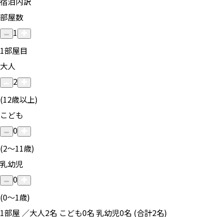
宿泊内訳
部屋数
1
1
部屋目
大人
2
(12歳以上)
こども
0
(2〜11歳)
乳幼児
0
(0〜1歳)
1部屋 ／大人2名 こども0名 乳幼児0名 (合計2名)