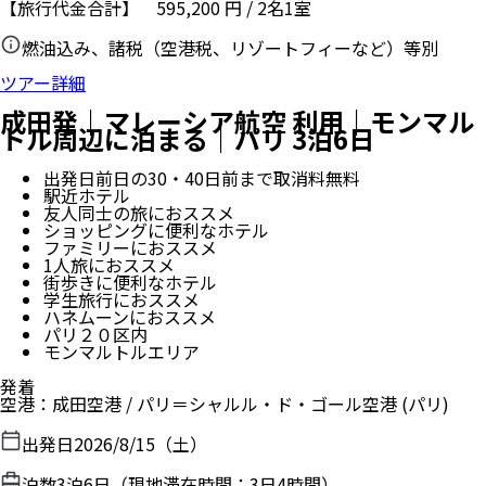
【旅行代金合計】
595,200
円
/
2
名
1
室
燃油込み、諸税（空港税、リゾートフィーなど）等別
ツアー詳細
成田発｜マレーシア航空 利用｜モンマル
トル周辺に泊まる｜パリ 3泊6日
出発日前日の30・40日前まで取消料無料
駅近ホテル
友人同士の旅におススメ
ショッピングに便利なホテル
ファミリーにおススメ
1人旅におススメ
街歩きに便利なホテル
学生旅行におススメ
ハネムーンにおススメ
パリ２０区内
モンマルトルエリア
発着
空港
：
成田空港
/
パリ＝シャルル・ド・ゴール空港
(パリ)
出発日
2026/8/15（土）
泊数
3
泊
6
日（現地滞在時間：
3日4時間
）