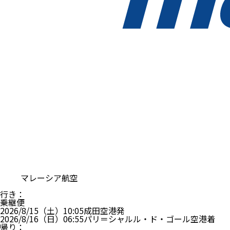
マレーシア航空
行き
：
乗継便
2026/8/15（土）
10:05
成田空港
発
2026/8/16（日）
06:55
パリ＝シャルル・ド・ゴール空港
着
帰り
：