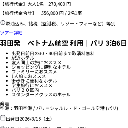
【旅行代金】大人1名
278,400
円
【旅行代金合計】
556,800
円
/
2
名
1
室
燃油込み、諸税（空港税、リゾートフィーなど）等別
ツアー詳細
羽田発｜ベトナム航空 利用｜パリ 3泊6日
出発日前日の30・40日前まで取消料無料
駅近ホテル
友人同士の旅におススメ
ショッピングに便利なホテル
ファミリーにおススメ
1人旅におススメ
街歩きに便利なホテル
学生旅行におススメ
パリ２０区内
スタンダードクラスのホテル
発着
空港
：
羽田空港
/
パリ＝シャルル・ド・ゴール空港
(パリ)
出発日
2026/8/15（土）