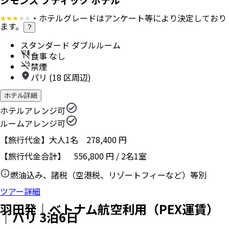
・ホテルグレードはアンケート等により決定しており
ます。
?
スタンダード ダブルルーム
食事 なし
禁煙
パリ (18 区周辺)
ホテル詳細
ホテルアレンジ可
ルームアレンジ可
【旅行代金】大人1名
278,400
円
【旅行代金合計】
556,800
円
/
2
名
1
室
燃油込み、諸税（空港税、リゾートフィーなど）等別
ツアー詳細
羽田発｜ベトナム航空利用（PEX運賃）
｜パリ 3泊6日