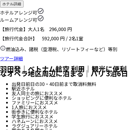
ホテル詳細
ホテルアレンジ可
ルームアレンジ可
【旅行代金】大人1名
296,000
円
【旅行代金合計】
592,000
円
/
2
名
1
室
燃油込み、諸税（空港税、リゾートフィーなど）等別
ツアー詳細
羽田発｜ベトナム航空 利用｜観光に便利
なオペラ地区周辺に泊まる｜パリ 3泊6日
出発日前日の30・40日前まで取消料無料
駅近ホテル
友人同士の旅におススメ
ショッピングに便利なホテル
ファミリーにおススメ
1人旅におススメ
街歩きに便利なホテル
学生旅行におススメ
ハネムーンにおススメ
ラグジュアリーホテル