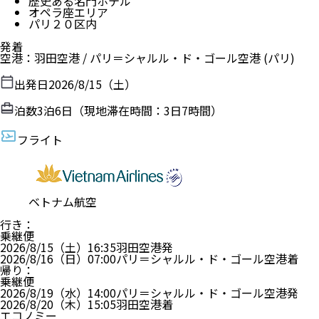
歴史ある名門ホテル
オペラ座エリア
パリ２０区内
発着
空港
：
羽田空港
/
パリ＝シャルル・ド・ゴール空港
(パリ)
出発日
2026/8/15（土）
泊数
3
泊
6
日（現地滞在時間：
3日7時間
）
フライト
ベトナム航空
行き
：
乗継便
2026/8/15（土）
16:35
羽田空港
発
2026/8/16（日）
07:00
パリ＝シャルル・ド・ゴール空港
着
帰り
：
乗継便
2026/8/19（水）
14:00
パリ＝シャルル・ド・ゴール空港
発
2026/8/20（木）
15:05
羽田空港
着
エコノミー