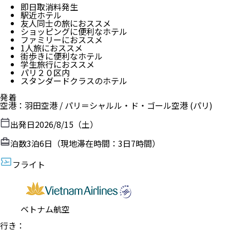
即日取消料発生
駅近ホテル
友人同士の旅におススメ
ショッピングに便利なホテル
ファミリーにおススメ
1人旅におススメ
街歩きに便利なホテル
学生旅行におススメ
パリ２０区内
スタンダードクラスのホテル
発着
空港
：
羽田空港
/
パリ＝シャルル・ド・ゴール空港
(パリ)
出発日
2026/8/15（土）
泊数
3
泊
6
日（現地滞在時間：
3日7時間
）
フライト
ベトナム航空
行き
：