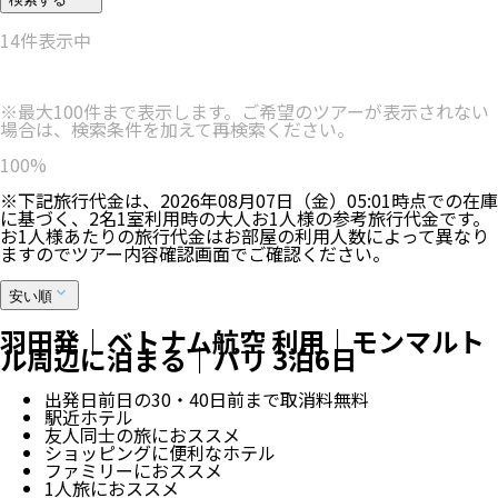
14
件表示中
※最大100件まで表示します。ご希望のツアーが表示されない
場合は、検索条件を加えて再検索ください。
100
%
※下記旅行代金は、
2026年08月07日（金）05:01
時点での在庫
に基づく、
2
名
1
室利用時の大人お1人様の参考旅行代金です。
お1人様あたりの旅行代金はお部屋の利用人数によって異なり
ますのでツアー内容確認画面でご確認ください。
安い順
羽田発｜ベトナム航空 利用｜モンマルト
ル周辺に泊まる｜パリ 3泊6日
出発日前日の30・40日前まで取消料無料
駅近ホテル
友人同士の旅におススメ
ショッピングに便利なホテル
ファミリーにおススメ
1人旅におススメ