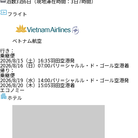
泊数
3
泊
6
日（現地滞在時間：
3日7時間
）
フライト
ベトナム航空
行き
：
乗継便
2026/8/15（土）
16:35
羽田空港
発
2026/8/16（日）
07:00
パリ＝シャルル・ド・ゴール空港
着
帰り
：
乗継便
2026/8/19（水）
14:00
パリ＝シャルル・ド・ゴール空港
発
2026/8/20（木）
15:05
羽田空港
着
エコノミー
ホテル