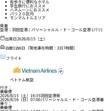
街歩きに便利なホテル
学生旅行におススメ
ハネムーンにおススメ
パリ２０区内
モンマルトルエリア
発着
空港
：
羽田空港
/
パリ＝シャルル・ド・ゴール空港
(パリ)
出発日
2026/8/15（土）
泊数
3
泊
6
日（現地滞在時間：
3日7時間
）
フライト
ベトナム航空
行き
：
乗継便
2026/8/15（土）
16:35
羽田空港
発
2026/8/16（日）
07:00
パリ＝シャルル・ド・ゴール空港
着
帰り
：
乗継便