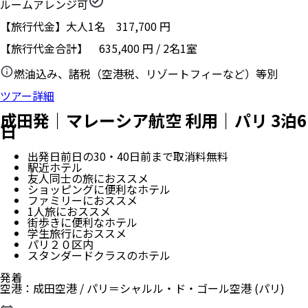
ルームアレンジ可
【旅行代金】大人1名
317,700
円
【旅行代金合計】
635,400
円
/
2
名
1
室
燃油込み、諸税（空港税、リゾートフィーなど）等別
ツアー詳細
成田発｜マレーシア航空 利用｜パリ 3泊6
日
出発日前日の30・40日前まで取消料無料
駅近ホテル
友人同士の旅におススメ
ショッピングに便利なホテル
ファミリーにおススメ
1人旅におススメ
街歩きに便利なホテル
学生旅行におススメ
パリ２０区内
スタンダードクラスのホテル
発着
空港
：
成田空港
/
パリ＝シャルル・ド・ゴール空港
(パリ)