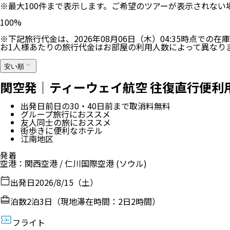
※最大100件まで表示します。ご希望のツアーが表示されな
100
%
※下記旅行代金は、
2026年08月06日（木）04:35
時点での在庫
お1人様あたりの旅行代金はお部屋の利用人数によって異なり
安い順
関空発｜ティーウェイ航空 往復直行便利
出発日前日の30・40日前まで取消料無料
グループ旅行におススメ
友人同士の旅におススメ
街歩きに便利なホテル
江南地区
発着
空港
：
関西空港
/
仁川国際空港
(ソウル)
出発日
2026/8/15（土）
泊数
2
泊
3
日（現地滞在時間：
2日2時間
）
フライト