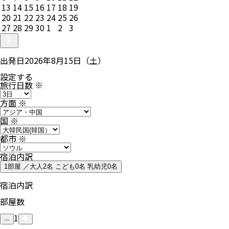
13
14
15
16
17
18
19
20
21
22
23
24
25
26
27
28
29
30
1
2
3
出発日
2026年8月15日（土）
設定する
旅行日数
※
方面
※
国
※
都市
※
宿泊内訳
1部屋 ／大人2名 こども0名 乳幼児0名
宿泊内訳
部屋数
1