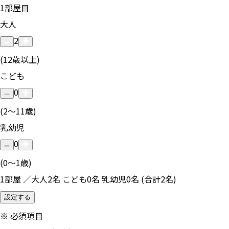
1
部屋目
大人
2
(12歳以上)
こども
0
(2〜11歳)
乳幼児
0
(0〜1歳)
1部屋 ／大人2名 こども0名 乳幼児0名 (合計2名)
設定する
※
必須項目