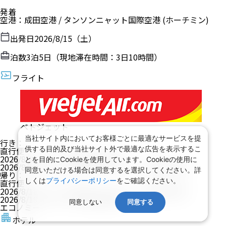
発着
空港
：
成田空港
/
タンソンニャット国際空港
(ホーチミン)
出発日
2026/8/15（土）
泊数
3
泊
5
日（現地滞在時間：
3日10時間
）
フライト
ベトジェット
当社サイト内においてお客様ごとに最適なサービスを提
行き
：
供する目的及び当社サイト外で最適な広告を表示するこ
直行便
2026/8/15（土）
08:55
成田空港
発
とを目的にCookieを使用しています。Cookieの使用に
2026/8/15（土）
12:55
タンソンニャット国際空港
着
同意いただける場合は同意するを選択してください。詳
帰り
：
しくは
プライバシーポリシー
をご確認ください。
直行便
2026/8/18（火）
23:35
タンソンニャット国際空港
発
2026/8/19（水）
07:55
成田空港
着
同意しない
同意する
エコノミー
ホテル