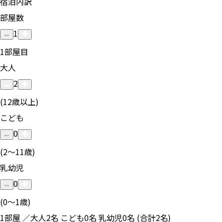
宿泊内訳
部屋数
1
1
部屋目
大人
2
(12歳以上)
こども
0
(2〜11歳)
乳幼児
0
(0〜1歳)
1部屋 ／大人2名 こども0名 乳幼児0名 (合計2名)