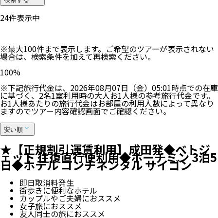
24
件表示中
※最大100件まで表示します。ご希望のツアーが表示されない
場合は、検索条件を加えて再検索ください。
100
%
※下記旅行代金は、
2026年08月07日（金）05:01
時点での在庫
に基づく、
2
名
1
室利用時の大人お1人様の参考旅行代金です。
お1人様あたりの旅行代金はお部屋の利用人数によって異なり
ますのでツアー内容確認画面でご確認ください。
安い順
★【正規割引運賃利用】成田発◆ベトジ
ェット 往復直行便利用◆ホーチミン 3泊5
日◆ホテル コンチネンタル サイゴン
即日取消料発生
街歩きに便利なホテル
カップルやご夫婦におススメ
女子旅におススメ
友人同士の旅におススメ