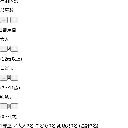
宿泊内訳
部屋数
1
1
部屋目
大人
2
(12歳以上)
こども
0
(2〜11歳)
乳幼児
0
(0〜1歳)
1部屋 ／大人2名 こども0名 乳幼児0名 (合計2名)