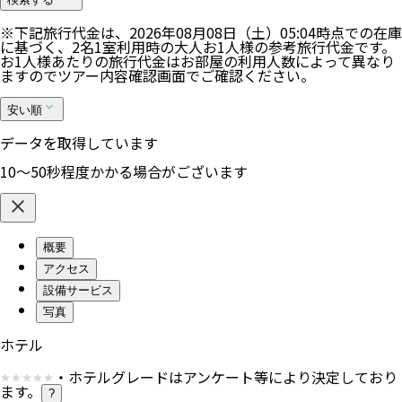
※下記旅行代金は、
2026年08月08日（土）05:04
時点での在庫
に基づく、
2
名
1
室利用時の大人お1人様の参考旅行代金です。
お1人様あたりの旅行代金はお部屋の利用人数によって異なり
ますのでツアー内容確認画面でご確認ください。
安い順
データを取得しています
10〜50秒程度かかる場合がございます
概要
アクセス
設備サービス
写真
ホテル
・ホテルグレードはアンケート等により決定しており
ます。
?