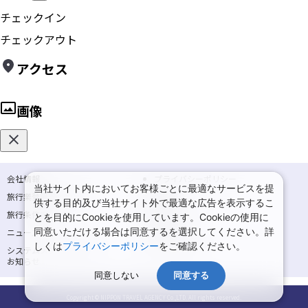
チェックイン
チェックアウト
アクセス
画像
会社情報
プライバシーポリシー
当社サイト内においてお客様ごとに最適なサービスを提
旅行業登録票・約款
規約集
供する目的及び当社サイト外で最適な広告を表示するこ
旅行条件書
商標について
とを目的にCookieを使用しています。Cookieの使用に
同意いただける場合は同意するを選択してください。詳
ニュースリリース
採用情報
しくは
プライバシーポリシー
をご確認ください。
システムメンテナンスの
サイトマップ
お知らせ
同意しない
同意する
Copyright © NIPPON TRAVEL AGENCY Co.,LTD. All rights reserved.