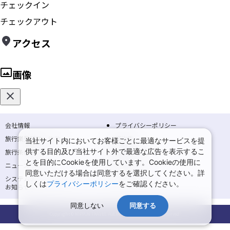
チェックイン
チェックアウト
アクセス
画像
会社情報
プライバシーポリシー
旅行業登録票・約款
規約集
当社サイト内においてお客様ごとに最適なサービスを提
供する目的及び当社サイト外で最適な広告を表示するこ
旅行条件書
商標について
とを目的にCookieを使用しています。Cookieの使用に
ニュースリリース
採用情報
同意いただける場合は同意するを選択してください。詳
システムメンテナンスの
サイトマップ
しくは
プライバシーポリシー
をご確認ください。
お知らせ
同意しない
同意する
Copyright © NIPPON TRAVEL AGENCY Co.,LTD. All rights reserved.