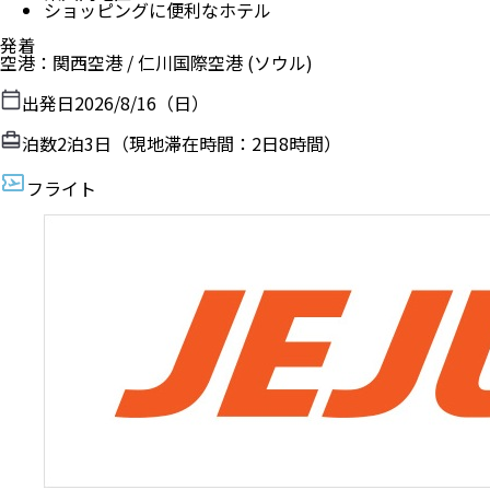
ショッピングに便利なホテル
発着
空港
：
関西空港
/
仁川国際空港
(ソウル)
出発日
2026/8/16（日）
泊数
2
泊
3
日（現地滞在時間：
2日8時間
）
フライト