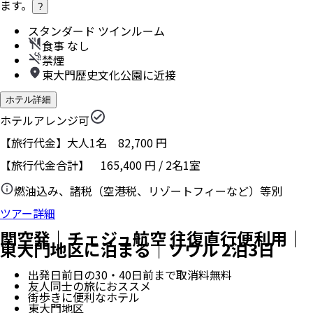
ます。
?
スタンダード ツインルーム
食事 なし
禁煙
東大門歴史文化公園に近接
ホテル詳細
ホテルアレンジ可
【旅行代金】大人1名
82,700
円
【旅行代金合計】
165,400
円
/
2
名
1
室
燃油込み、諸税（空港税、リゾートフィーなど）等別
ツアー詳細
関空発｜チェジュ航空 往復直行便利用｜
東大門地区に泊まる｜ソウル 2泊3日
出発日前日の30・40日前まで取消料無料
友人同士の旅におススメ
街歩きに便利なホテル
東大門地区