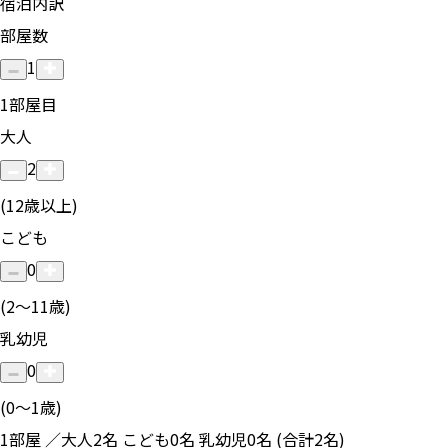
宿泊内訳
部屋数
1
1
部屋目
大人
2
(12歳以上)
こども
0
(2〜11歳)
乳幼児
0
(0〜1歳)
1部屋 ／大人2名 こども0名 乳幼児0名 (合計2名)