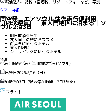
燃油込み、諸税（空港税、リゾートフィーなど）等別
ツアー詳細
関空発｜エアソウル 往復直行便利用
（PEX運賃）｜東大門地区に泊まる｜ソ
ウル 2泊3日
即日取消料発生
友人同士の旅におススメ
街歩きに便利なホテル
東大門地区
ショッピングに便利なホテル
発着
空港
：
関西空港
/
仁川国際空港
(ソウル)
出発日
2026/8/16（日）
泊数
2
泊
3
日（現地滞在時間：
2日3時間
）
フライト