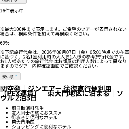
16
件表示中
※最大100件まで表示します。ご希望のツアーが表示されない
場合は、検索条件を加えて再検索ください。
69
%
※下記旅行代金は、
2026年08月07日（金）05:01
時点での在庫
に基づく、
2
名
1
室利用時の大人お1人様の参考旅行代金です。
お1人様あたりの旅行代金はお部屋の利用人数によって異なり
ますのでツアー内容確認画面でご確認ください。
安い順
関空発｜ジンエアー 往復直行便利用
（PEX運賃）｜東大門地区に泊まる｜ソ
ウル 2泊3日
即日取消料発生
友人同士の旅におススメ
街歩きに便利なホテル
東大門地区
ショッピングに便利なホテル