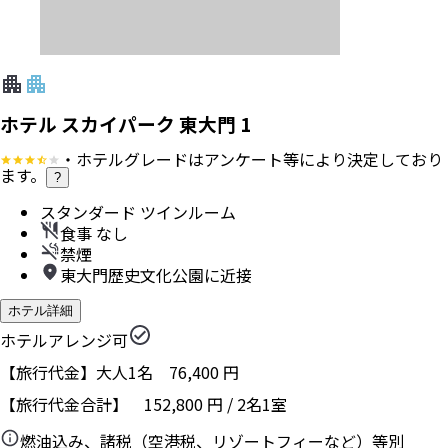
ホテル スカイパーク 東大門 1
・ホテルグレードはアンケート等により決定しており
ます。
?
スタンダード ツインルーム
食事 なし
禁煙
東大門歴史文化公園に近接
ホテル詳細
ホテルアレンジ可
【旅行代金】大人1名
76,400
円
【旅行代金合計】
152,800
円
/
2
名
1
室
燃油込み、諸税（空港税、リゾートフィーなど）等別