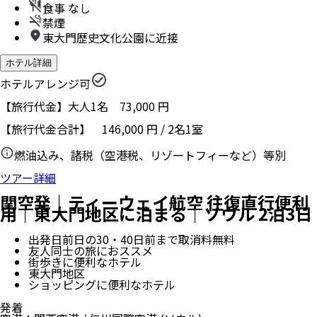
食事 なし
禁煙
東大門歴史文化公園に近接
ホテル詳細
ホテルアレンジ可
【旅行代金】大人1名
73,000
円
【旅行代金合計】
146,000
円
/
2
名
1
室
燃油込み、諸税（空港税、リゾートフィーなど）等別
ツアー詳細
関空発｜ティーウェイ航空 往復直行便利
用｜東大門地区に泊まる｜ソウル 2泊3日
出発日前日の30・40日前まで取消料無料
友人同士の旅におススメ
街歩きに便利なホテル
東大門地区
ショッピングに便利なホテル
発着