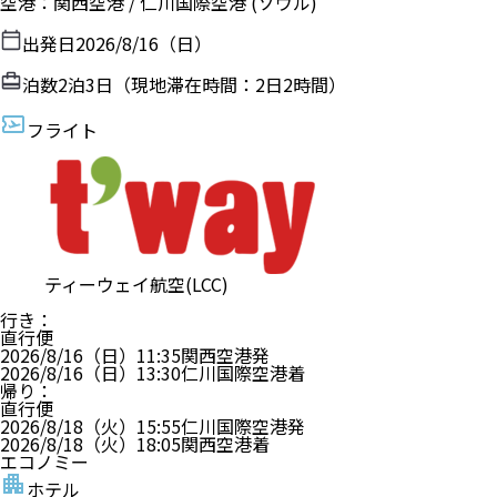
空港
：
関西空港
/
仁川国際空港
(ソウル)
出発日
2026/8/16（日）
泊数
2
泊
3
日（現地滞在時間：
2日2時間
）
フライト
ティーウェイ航空(LCC)
行き
：
直行便
2026/8/16（日）
11:35
関西空港
発
2026/8/16（日）
13:30
仁川国際空港
着
帰り
：
直行便
2026/8/18（火）
15:55
仁川国際空港
発
2026/8/18（火）
18:05
関西空港
着
エコノミー
ホテル