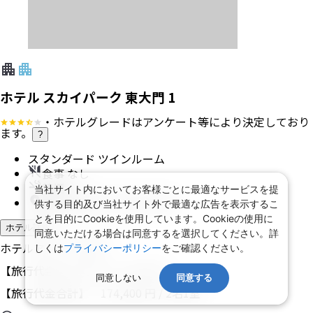
ホテル スカイパーク 東大門 1
・ホテルグレードはアンケート等により決定しており
ます。
?
スタンダード ツインルーム
食事 なし
禁煙
当社サイト内においてお客様ごとに最適なサービスを提
東大門歴史文化公園に近接
供する目的及び当社サイト外で最適な広告を表示するこ
とを目的にCookieを使用しています。Cookieの使用に
ホテル詳細
同意いただける場合は同意するを選択してください。詳
ホテルアレンジ可
しくは
プライバシーポリシー
をご確認ください。
【旅行代金】大人1名
87,200
円
同意しない
同意する
【旅行代金合計】
174,400
円
/
2
名
1
室