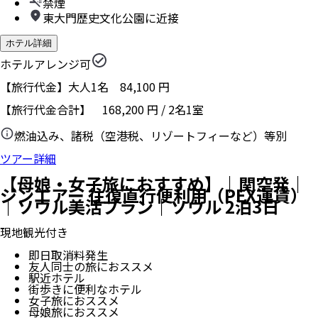
禁煙
東大門歴史文化公園に近接
ホテル詳細
ホテルアレンジ可
【旅行代金】大人1名
84,100
円
【旅行代金合計】
168,200
円
/
2
名
1
室
燃油込み、諸税（空港税、リゾートフィーなど）等別
ツアー詳細
【母娘・女子旅におすすめ】｜関空発｜
ジンエアー 往復直行便利用（PEX運賃）
｜ソウル美活プラン｜ソウル 2泊3日
現地観光付き
即日取消料発生
友人同士の旅におススメ
駅近ホテル
街歩きに便利なホテル
女子旅におススメ
母娘旅におススメ