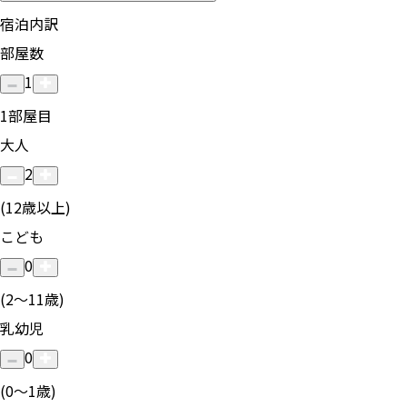
宿泊内訳
部屋数
1
1
部屋目
大人
2
(12歳以上)
こども
0
(2〜11歳)
乳幼児
0
(0〜1歳)