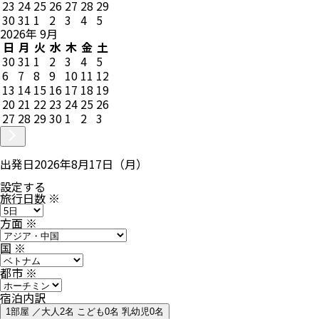
23
24
25
26
27
28
29
30
31
1
2
3
4
5
2026
年
9
月
日
月
火
水
木
金
土
30
31
1
2
3
4
5
6
7
8
9
10
11
12
13
14
15
16
17
18
19
20
21
22
23
24
25
26
27
28
29
30
1
2
3
出発日
2026年8月17日（月）
設定する
旅行日数
※
方面
※
国
※
都市
※
宿泊内訳
1部屋 ／大人2名 こども0名 乳幼児0名