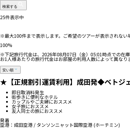
検索する
25
件表示中
※最大100件まで表示します。ご希望のツアーが表示されな
100
%
※下記旅行代金は、
2026年08月07日（金）05:01
時点での在庫
お1人様あたりの旅行代金はお部屋の利用人数によって異なり
安い順
★【正規割引運賃利用】成田発◆ベトジェッ
即日取消料発生
街歩きに便利なホテル
カップルやご夫婦におススメ
女子旅におススメ
友人同士の旅におススメ
発着
空港
：
成田空港
/
タンソンニャット国際空港
(ホーチミン)