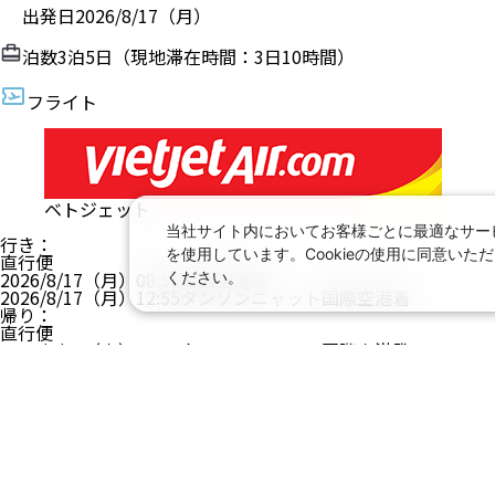
出発日
2026/8/17（月）
泊数
3
泊
5
日（現地滞在時間：
3日10時間
）
フライト
ベトジェット
当社サイト内においてお客様ごとに最適なサービ
行き
：
を使用しています。Cookieの使用に同意い
直行便
ください。
2026/8/17（月）
08:55
成田空港
発
2026/8/17（月）
12:55
タンソンニャット国際空港
着
帰り
：
直行便
2026/8/20（木）
23:35
タンソンニャット国際空港
発
2026/8/21（金）
07:55
成田空港
着
エコノミー
ホテル