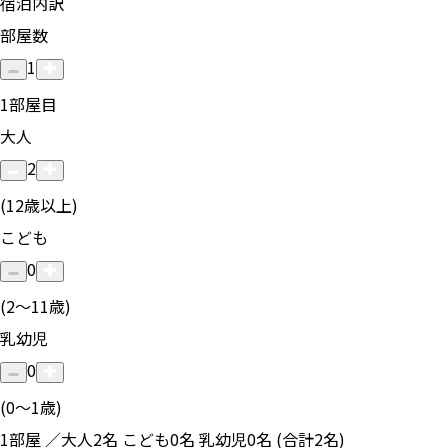
宿泊内訳
部屋数
1
1
部屋目
大人
2
(12歳以上)
こども
0
(2〜11歳)
乳幼児
0
(0〜1歳)
1部屋 ／大人2名 こども0名 乳幼児0名 (合計2名)