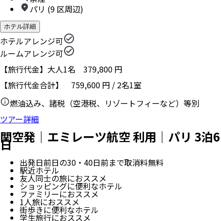
パリ (9 区周辺)
ホテル詳細
ホテルアレンジ可
ルームアレンジ可
【旅行代金】大人1名
379,800
円
【旅行代金合計】
759,600
円
/
2
名
1
室
燃油込み、諸税（空港税、リゾートフィーなど）等別
ツアー詳細
関空発｜エミレーツ航空 利用｜パリ 3泊6
日
出発日前日の30・40日前まで取消料無料
駅近ホテル
友人同士の旅におススメ
ショッピングに便利なホテル
ファミリーにおススメ
1人旅におススメ
街歩きに便利なホテル
学生旅行におススメ