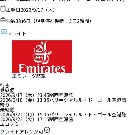
出発日
2026/9/17（木）
泊数
3
泊
6
日（現地滞在時間：
3日2時間
）
フライト
エミレーツ航空
行き
：
乗継便
2026/9/17（木）
23:45
関西空港
発
2026/9/18（金）
13:35
パリ＝シャルル・ド・ゴール空港
着
帰り
：
乗継便
2026/9/21（月）
15:35
パリ＝シャルル・ド・ゴール空港
発
2026/9/22（火）
17:15
関西空港
着
エコノミー
フライトアレンジ可