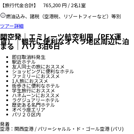
【旅行代金合計】
765,200
円
/
2
名
1
室
燃油込み、諸税（空港税、リゾートフィーなど）等別
ツアー詳細
関空発｜エミレーツ航空利用（PEX運
賃）｜観光に便利なオペラ地区周辺に泊
まる｜パリ 3泊6日
即日取消料発生
駅近ホテル
友人同士の旅におススメ
ショッピングに便利なホテル
ファミリーにおススメ
1人旅におススメ
街歩きに便利なホテル
学生旅行におススメ
ハネムーンにおススメ
ラグジュアリーホテル
歴史ある名門ホテル
オペラ座エリア
パリ２０区内
発着
空港
：
関西空港
/
パリ＝シャルル・ド・ゴール空港
(パリ)