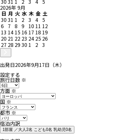
30
31
1
2
3
4
5
2026
年
9
月
日
月
火
水
木
金
土
30
31
1
2
3
4
5
6
7
8
9
10
11
12
13
14
15
16
17
18
19
20
21
22
23
24
25
26
27
28
29
30
1
2
3
出発日
2026年9月17日（木）
設定する
旅行日数
※
方面
※
国
※
都市
※
宿泊内訳
1部屋 ／大人2名 こども0名 乳幼児0名