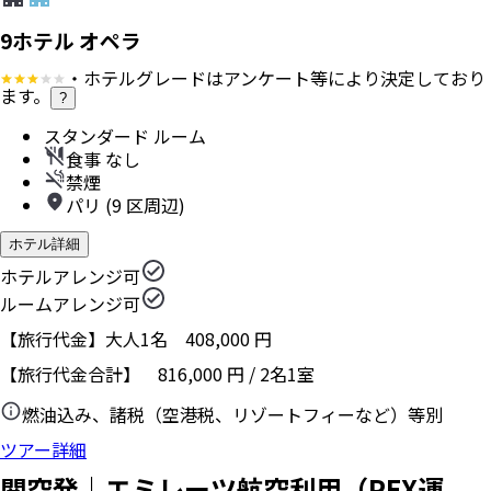
9ホテル オペラ
・ホテルグレードはアンケート等により決定しており
ます。
?
スタンダード ルーム
食事 なし
禁煙
パリ (9 区周辺)
ホテル詳細
ホテルアレンジ可
ルームアレンジ可
【旅行代金】大人1名
408,000
円
【旅行代金合計】
816,000
円
/
2
名
1
室
燃油込み、諸税（空港税、リゾートフィーなど）等別
ツアー詳細
関空発｜エミレーツ航空利用（PEX運