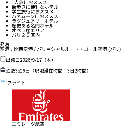
1人旅におススメ
街歩きに便利なホテル
学生旅行におススメ
ハネムーンにおススメ
ラグジュアリーホテル
歴史ある名門ホテル
オペラ座エリア
パリ２０区内
発着
空港
：
関西空港
/
パリ＝シャルル・ド・ゴール空港
(パリ)
出発日
2026/9/17（木）
泊数
3
泊
6
日（現地滞在時間：
3日2時間
）
フライト
エミレーツ航空