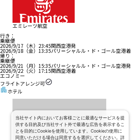
エミレーツ航空
行き
：
乗継便
2026/9/17（木）
23:45
関西空港
発
2026/9/18（金）
13:35
パリ＝シャルル・ド・ゴール空港
着
帰り
：
乗継便
2026/9/21（月）
15:35
パリ＝シャルル・ド・ゴール空港
発
2026/9/22（火）
17:15
関西空港
着
エコノミー
フライトアレンジ可
ホテル
当社サイト内においてお客様ごとに最適なサービスを提
供する目的及び当社サイト外で最適な広告を表示するこ
とを目的にCookieを使用しています。Cookieの使用に
同意いただける場合は同意するを選択してください。詳