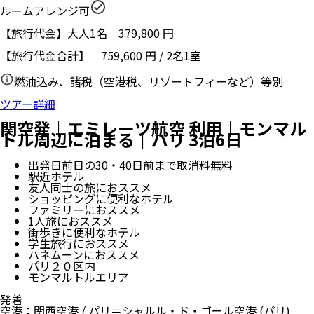
ルームアレンジ可
【旅行代金】大人1名
379,800
円
【旅行代金合計】
759,600
円
/
2
名
1
室
燃油込み、諸税（空港税、リゾートフィーなど）等別
ツアー詳細
関空発｜エミレーツ航空 利用｜モンマル
トル周辺に泊まる｜パリ 3泊6日
出発日前日の30・40日前まで取消料無料
駅近ホテル
友人同士の旅におススメ
ショッピングに便利なホテル
ファミリーにおススメ
1人旅におススメ
街歩きに便利なホテル
学生旅行におススメ
ハネムーンにおススメ
パリ２０区内
モンマルトルエリア
発着
空港
：
関西空港
/
パリ＝シャルル・ド・ゴール空港
(パリ)