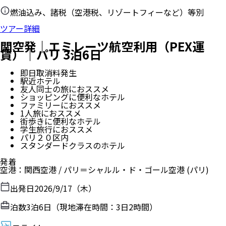
燃油込み、諸税（空港税、リゾートフィーなど）等別
ツアー詳細
関空発｜エミレーツ航空利用（PEX運
賃）｜パリ 3泊6日
即日取消料発生
駅近ホテル
友人同士の旅におススメ
ショッピングに便利なホテル
ファミリーにおススメ
1人旅におススメ
街歩きに便利なホテル
学生旅行におススメ
パリ２０区内
スタンダードクラスのホテル
発着
空港
：
関西空港
/
パリ＝シャルル・ド・ゴール空港
(パリ)
出発日
2026/9/17（木）
泊数
3
泊
6
日（現地滞在時間：
3日2時間
）