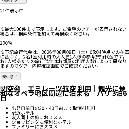
21
件表示中
※最大100件まで表示します。ご希望のツアーが表示されない
場合は、検索条件を加えて再検索ください。
100
%
※下記旅行代金は、
2026年08月08日（土）05:04
時点での在庫
に基づく、
2
名
1
室利用時の大人お1人様の参考旅行代金です。
お1人様あたりの旅行代金はお部屋の利用人数によって異なり
ますのでツアー内容確認画面でご確認ください。
安い順
関空発｜エミレーツ航空 利用｜観光に便
利なオペラ地区周辺に泊まる｜パリ 3泊6
日
出発日前日の30・40日前まで取消料無料
駅近ホテル
友人同士の旅におススメ
ショッピングに便利なホテル
ファミリーにおススメ