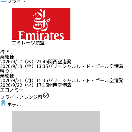
フライト
エミレーツ航空
行き
：
乗継便
2026/9/17（木）
23:45
関西空港
発
2026/9/18（金）
13:35
パリ＝シャルル・ド・ゴール空港
着
帰り
：
乗継便
2026/9/21（月）
15:35
パリ＝シャルル・ド・ゴール空港
発
2026/9/22（火）
17:15
関西空港
着
エコノミー
フライトアレンジ可
ホテル