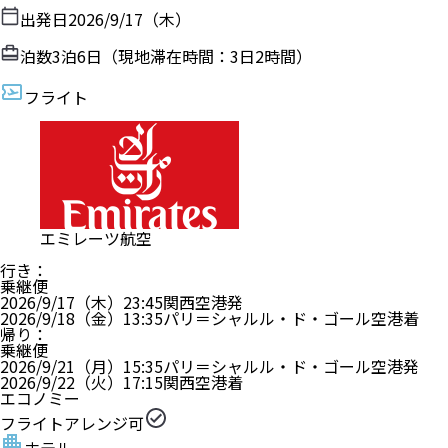
出発日
2026/9/17（木）
泊数
3
泊
6
日（現地滞在時間：
3日2時間
）
フライト
エミレーツ航空
行き
：
乗継便
2026/9/17（木）
23:45
関西空港
発
2026/9/18（金）
13:35
パリ＝シャルル・ド・ゴール空港
着
帰り
：
乗継便
2026/9/21（月）
15:35
パリ＝シャルル・ド・ゴール空港
発
2026/9/22（火）
17:15
関西空港
着
エコノミー
フライトアレンジ可
ホテル