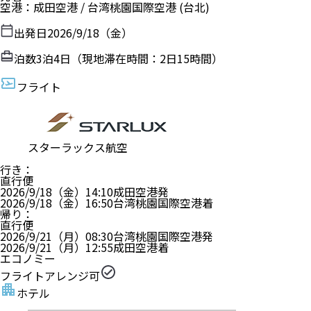
空港
：
成田空港
/
台湾桃園国際空港
(台北)
出発日
2026/9/18（金）
泊数
3
泊
4
日（現地滞在時間：
2日15時間
）
フライト
スターラックス航空
行き
：
直行便
2026/9/18（金）
14:10
成田空港
発
2026/9/18（金）
16:50
台湾桃園国際空港
着
帰り
：
直行便
2026/9/21（月）
08:30
台湾桃園国際空港
発
2026/9/21（月）
12:55
成田空港
着
エコノミー
フライトアレンジ可
ホテル