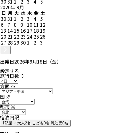
30
31
1
2
3
4
5
2026
年
9
月
日
月
火
水
木
金
土
30
31
1
2
3
4
5
6
7
8
9
10
11
12
13
14
15
16
17
18
19
20
21
22
23
24
25
26
27
28
29
30
1
2
3
出発日
2026年9月18日（金）
設定する
旅行日数
※
方面
※
国
※
都市
※
宿泊内訳
1部屋 ／大人2名 こども0名 乳幼児0名