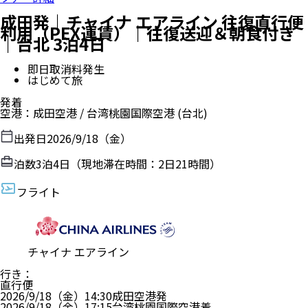
成田発｜チャイナ エアライン 往復直行便
利用（PEX運賃）｜往復送迎＆朝食付き
｜台北 3泊4日
即日取消料発生
はじめて旅
発着
空港
：
成田空港
/
台湾桃園国際空港
(台北)
出発日
2026/9/18（金）
泊数
3
泊
4
日（現地滞在時間：
2日21時間
）
フライト
チャイナ エアライン
行き
：
直行便
2026/9/18（金）
14:30
成田空港
発
2026/9/18（金）
17:15
台湾桃園国際空港
着