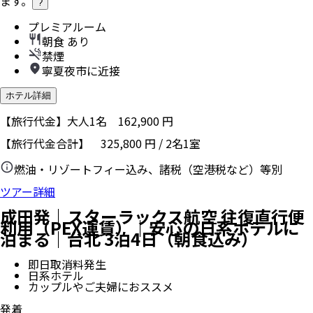
ます。
?
プレミアルーム
朝食 あり
禁煙
寧夏夜市に近接
ホテル詳細
【旅行代金】大人1名
162,900
円
【旅行代金合計】
325,800
円
/
2
名
1
室
燃油・リゾートフィー込み、諸税（空港税など）等別
ツアー詳細
成田発｜スターラックス航空 往復直行便
利用（PEX運賃）｜安心の日系ホテルに
泊まる｜台北 3泊4日（朝食込み）
即日取消料発生
日系ホテル
カップルやご夫婦におススメ
発着