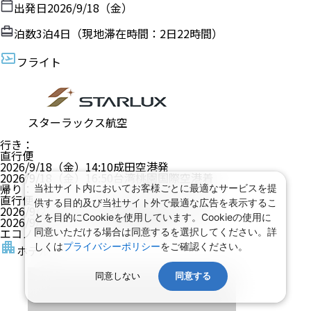
出発日
2026/9/18（金）
泊数
3
泊
4
日（現地滞在時間：
2日22時間
）
フライト
スターラックス航空
行き
：
直行便
2026/9/18（金）
14:10
成田空港
発
2026/9/18（金）
16:50
台湾桃園国際空港
着
帰り
：
当社サイト内においてお客様ごとに最適なサービスを提
直行便
供する目的及び当社サイト外で最適な広告を表示するこ
2026/9/21（月）
15:00
台湾桃園国際空港
発
とを目的にCookieを使用しています。Cookieの使用に
2026/9/21（月）
19:25
成田空港
着
エコノミー
同意いただける場合は同意するを選択してください。詳
しくは
プライバシーポリシー
をご確認ください。
ホテル
同意しない
同意する