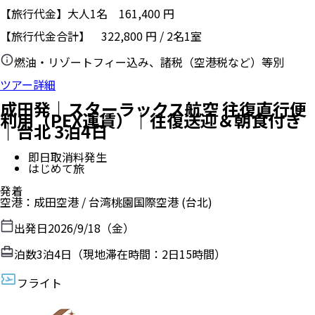
【旅行代金】大人1名
161,400
円
【旅行代金合計】
322,800
円
/
2
名
1
室
燃油・リゾートフィー込み、諸税（空港税など）等別
ツアー詳細
成田発｜スターラックス航空 往復直行便
利用（PEX運賃）｜往復送迎＆朝食付き
｜台北 3泊4日
即日取消料発生
はじめて旅
発着
空港
：
成田空港
/
台湾桃園国際空港
(台北)
出発日
2026/9/18（金）
泊数
3
泊
4
日（現地滞在時間：
2日15時間
）
フライト