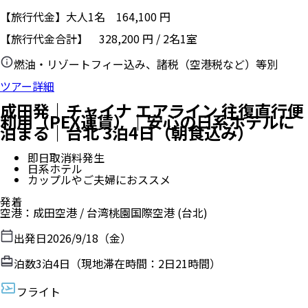
【旅行代金】大人1名
164,100
円
【旅行代金合計】
328,200
円
/
2
名
1
室
燃油・リゾートフィー込み、諸税（空港税など）等別
ツアー詳細
成田発｜チャイナ エアライン 往復直行便
利用（PEX運賃）｜安心の日系ホテルに
泊まる｜台北 3泊4日（朝食込み）
即日取消料発生
日系ホテル
カップルやご夫婦におススメ
発着
空港
：
成田空港
/
台湾桃園国際空港
(台北)
出発日
2026/9/18（金）
泊数
3
泊
4
日（現地滞在時間：
2日21時間
）
フライト