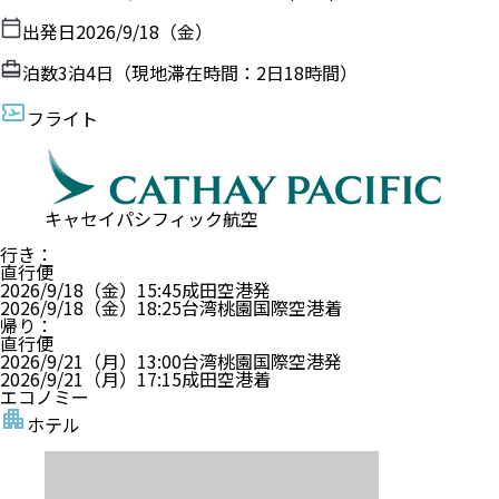
出発日
2026/9/18（金）
泊数
3
泊
4
日（現地滞在時間：
2日18時間
）
フライト
キャセイパシフィック航空
行き
：
直行便
2026/9/18（金）
15:45
成田空港
発
2026/9/18（金）
18:25
台湾桃園国際空港
着
帰り
：
直行便
2026/9/21（月）
13:00
台湾桃園国際空港
発
2026/9/21（月）
17:15
成田空港
着
エコノミー
ホテル