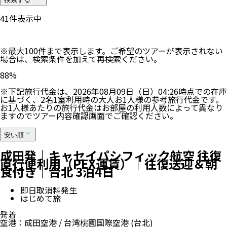
41
件表示中
※最大100件まで表示します。ご希望のツアーが表示されない
場合は、検索条件を加えて再検索ください。
88
%
※下記旅行代金は、
2026年08月09日（日）04:26
時点での在庫
に基づく、
2
名
1
室利用時の大人お1人様の参考旅行代金です。
お1人様あたりの旅行代金はお部屋の利用人数によって異なり
ますのでツアー内容確認画面でご確認ください。
安い順
成田発｜キャセイパシフィック航空 往復
直行便利用（PEX運賃）｜往復送迎＆朝
食付き｜台北 3泊4日
即日取消料発生
はじめて旅
発着
空港
：
成田空港
/
台湾桃園国際空港
(台北)