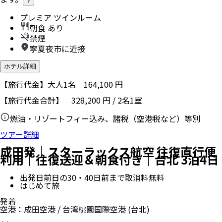
?
プレミア ツインルーム
朝食 あり
禁煙
寧夏夜市に近接
ホテル詳細
【旅行代金】大人1名
164,100
円
【旅行代金合計】
328,200
円
/
2
名
1
室
燃油・リゾートフィー込み、諸税（空港税など）等別
ツアー詳細
成田発｜スターラックス航空 往復直行便
利用｜往復送迎＆朝食付き｜台北 3泊4日
出発日前日の30・40日前まで取消料無料
はじめて旅
発着
空港
：
成田空港
/
台湾桃園国際空港
(台北)