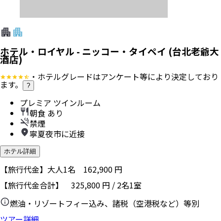
ホテル・ロイヤル - ニッコー・タイペイ (台北老爺大
酒店)
・ホテルグレードはアンケート等により決定しており
ます。
?
プレミア ツインルーム
朝食 あり
禁煙
寧夏夜市に近接
ホテル詳細
【旅行代金】大人1名
162,900
円
【旅行代金合計】
325,800
円
/
2
名
1
室
燃油・リゾートフィー込み、諸税（空港税など）等別
ツアー詳細