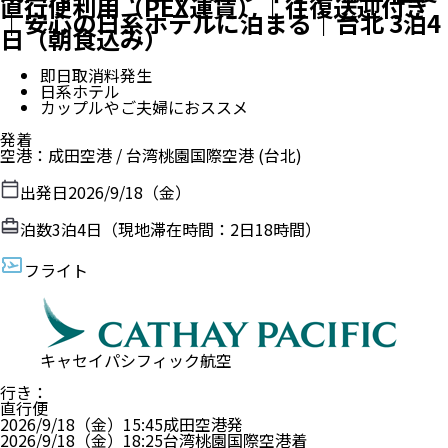
直行便利用（PEX運賃）｜往復送迎付き
｜安心の日系ホテルに泊まる｜台北 3泊4
日（朝食込み）
即日取消料発生
日系ホテル
カップルやご夫婦におススメ
発着
空港
：
成田空港
/
台湾桃園国際空港
(台北)
出発日
2026/9/18（金）
泊数
3
泊
4
日（現地滞在時間：
2日18時間
）
フライト
キャセイパシフィック航空
行き
：
直行便
2026/9/18（金）
15:45
成田空港
発
2026/9/18（金）
18:25
台湾桃園国際空港
着