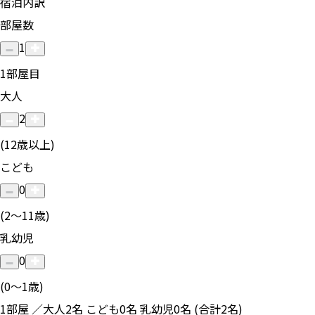
宿泊内訳
部屋数
1
1
部屋目
大人
2
(12歳以上)
こども
0
(2〜11歳)
乳幼児
0
(0〜1歳)
1部屋 ／大人2名 こども0名 乳幼児0名 (合計2名)