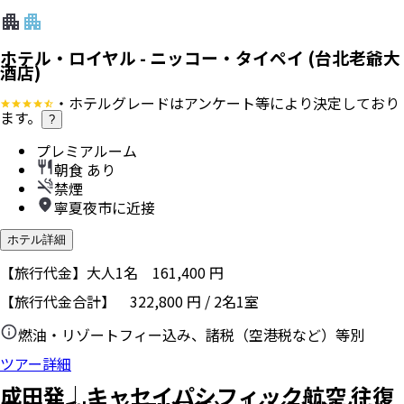
ホテル・ロイヤル - ニッコー・タイペイ (台北老爺大
酒店)
・ホテルグレードはアンケート等により決定しており
ます。
?
プレミアルーム
朝食 あり
禁煙
寧夏夜市に近接
ホテル詳細
【旅行代金】大人1名
161,400
円
【旅行代金合計】
322,800
円
/
2
名
1
室
燃油・リゾートフィー込み、諸税（空港税など）等別
ツアー詳細
成田発｜キャセイパシフィック航空 往復