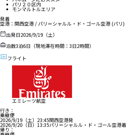
パリ２０区内
モンマルトルエリア
発着
空港
：
関西空港
/
パリ＝シャルル・ド・ゴール空港
(パリ)
出発日
2026/9/19（土）
泊数
3
泊
6
日（現地滞在時間：
3日2時間
）
フライト
エミレーツ航空
行き
：
乗継便
2026/9/19（土）
23:45
関西空港
発
2026/9/20（日）
13:35
パリ＝シャルル・ド・ゴール空港
着
帰り
：
乗継便