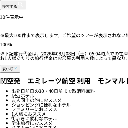
検索する
10
件表示中
※最大100件まで表示します。ご希望のツアーが表示されな
100
%
※下記旅行代金は、
2026年08月08日（土）05:04
時点での在庫
お1人様あたりの旅行代金はお部屋の利用人数によって異なり
安い順
関空発｜エミレーツ航空 利用｜モンマルト
出発日前日の30・40日前まで取消料無料
駅近ホテル
友人同士の旅におススメ
ショッピングに便利なホテル
ファミリーにおススメ
1人旅におススメ
街歩きに便利なホテル
学生旅行におススメ
ハネムーンにおススメ