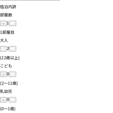
宿泊内訳
部屋数
1
1
部屋目
大人
2
(12歳以上)
こども
0
(2〜11歳)
乳幼児
0
(0〜1歳)