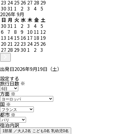
23
24
25
26
27
28
29
30
31
1
2
3
4
5
2026
年
9
月
日
月
火
水
木
金
土
30
31
1
2
3
4
5
6
7
8
9
10
11
12
13
14
15
16
17
18
19
20
21
22
23
24
25
26
27
28
29
30
1
2
3
出発日
2026年9月19日（土）
設定する
旅行日数
※
方面
※
国
※
都市
※
宿泊内訳
1部屋 ／大人2名 こども0名 乳幼児0名