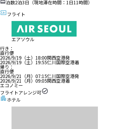
泊数
2
泊
3
日（現地滞在時間：
1日11時間
）
フライト
エアソウル
行き
：
直行便
2026/9/19（土）
18:00
関西空港
発
2026/9/19（土）
19:55
仁川国際空港
着
帰り
：
直行便
2026/9/21（月）
07:15
仁川国際空港
発
2026/9/21（月）
09:05
関西空港
着
エコノミー
フライトアレンジ可
ホテル