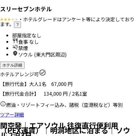
スリーセブンホテル
・ホテルグレードはアンケート等により決定しており
ます。
?
部屋指定なし
食事 なし
禁煙
ソウル (東大門区周辺)
ホテル詳細
ホテルアレンジ可
【旅行代金】大人1名
67,000
円
【旅行代金合計】
134,000
円
/
2
名
1
室
燃油・リゾートフィー込み、諸税（空港税など）等別
ツアー詳細
関空発｜エアソウル 往復直行便利用
（PEX運賃）｜明洞地区に泊まる｜ソウ
ル 2泊3日