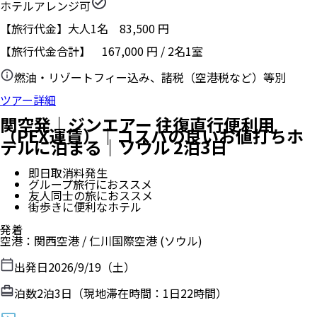
ホテルアレンジ可
【旅行代金】大人1名
83,500
円
【旅行代金合計】
167,000
円
/
2
名
1
室
燃油・リゾートフィー込み、諸税（空港税など）等別
ツアー詳細
関空発｜ジンエアー 往復直行便利用
（PEX運賃）｜コスパの良いお値打ちホ
テルに泊まる｜ソウル 2泊3日
即日取消料発生
グループ旅行におススメ
友人同士の旅におススメ
街歩きに便利なホテル
発着
空港
：
関西空港
/
仁川国際空港
(ソウル)
出発日
2026/9/19（土）
泊数
2
泊
3
日（現地滞在時間：
1日22時間
）