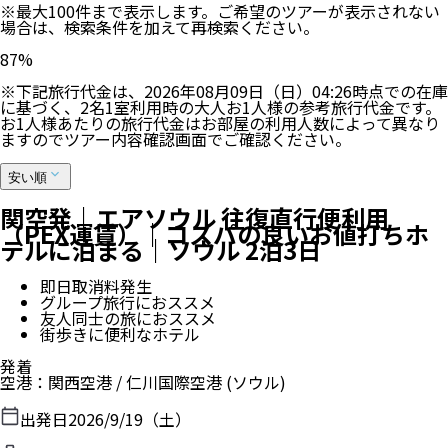
※最大100件まで表示します。ご希望のツアーが表示されない
場合は、検索条件を加えて再検索ください。
100
%
※下記旅行代金は、
2026年08月09日（日）04:26
時点での在庫
に基づく、
2
名
1
室利用時の大人お1人様の参考旅行代金です。
お1人様あたりの旅行代金はお部屋の利用人数によって異なり
ますのでツアー内容確認画面でご確認ください。
安い順
関空発｜エアソウル 往復直行便利用
（PEX運賃）｜コスパの良いお値打ちホ
テルに泊まる｜ソウル 2泊3日
即日取消料発生
グループ旅行におススメ
友人同士の旅におススメ
街歩きに便利なホテル
発着
空港
：
関西空港
/
仁川国際空港
(ソウル)
出発日
2026/9/19（土）