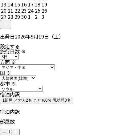
13
14
15
16
17
18
19
20
21
22
23
24
25
26
27
28
29
30
1
2
3
出発日
2026年9月19日（土）
設定する
旅行日数
※
方面
※
国
※
都市
※
宿泊内訳
1部屋 ／大人2名 こども0名 乳幼児0名
宿泊内訳
部屋数
1