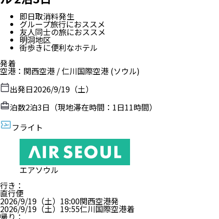
即日取消料発生
グループ旅行におススメ
友人同士の旅におススメ
明洞地区
街歩きに便利なホテル
発着
空港
：
関西空港
/
仁川国際空港
(ソウル)
出発日
2026/9/19（土）
泊数
2
泊
3
日（現地滞在時間：
1日11時間
）
フライト
エアソウル
行き
：
直行便
2026/9/19（土）
18:00
関西空港
発
2026/9/19（土）
19:55
仁川国際空港
着
帰り
：