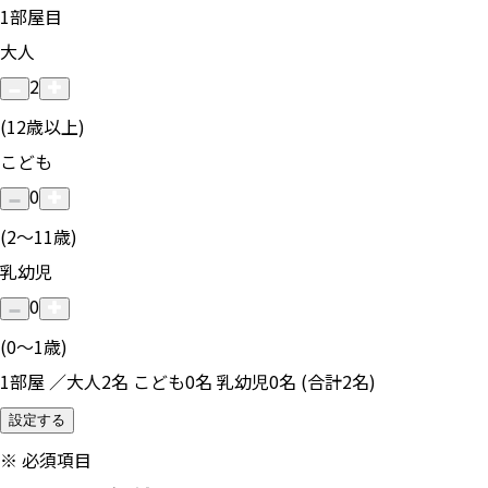
1
部屋目
大人
2
(12歳以上)
こども
0
(2〜11歳)
乳幼児
0
(0〜1歳)
1部屋 ／大人2名 こども0名 乳幼児0名 (合計2名)
設定する
※
必須項目