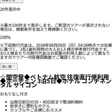
20
件表示中
※最大100件まで表示します。ご希望のツアーが表示されない
場合は、検索条件を加えて再検索ください。
100
%
※下記旅行代金は、
2026年08月09日（日）04:26
時点での在庫
に基づく、
2
名
1
室利用時の大人お1人様の参考旅行代金です。
お1人様あたりの旅行代金はお部屋の利用人数によって異なり
ますのでツアー内容確認画面でご確認ください。
安い順
☆関空発◆ベトナム航空 往復直行便利用
◆ホーチミン 3泊5日◆ホテル コンチネン
タル サイゴン
おもてなし付き
出発日前日の30・40日前まで取消料無料
街歩きに便利なホテル
カップルやご夫婦におススメ