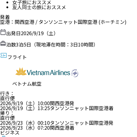
女子旅におススメ
友人同士の旅におススメ
発着
空港
：
関西空港
/
タンソンニャット国際空港
(ホーチミン)
出発日
2026/9/19（土）
泊数
3
泊
5
日（現地滞在時間：
3日10時間
）
フライト
ベトナム航空
行き
：
直行便
2026/9/19（土）
10:00
関西空港
発
2026/9/19（土）
13:25
タンソンニャット国際空港
着
帰り
：
直行便
2026/9/23（水）
00:10
タンソンニャット国際空港
発
2026/9/23（水）
07:20
関西空港
着
ビジネス