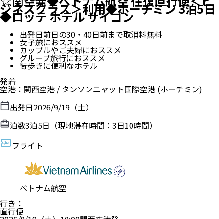
☆関空発◆ベトナム航空 往復直行便＜ビ
ジネスクラス＞利用◆ホーチミン 3泊5日
◆ロッテ ホテル サイゴン
出発日前日の30・40日前まで取消料無料
女子旅におススメ
カップルやご夫婦におススメ
グループ旅行におススメ
街歩きに便利なホテル
発着
空港
：
関西空港
/
タンソンニャット国際空港
(ホーチミン)
出発日
2026/9/19（土）
泊数
3
泊
5
日（現地滞在時間：
3日10時間
）
フライト
ベトナム航空
行き
：
直行便
2026/9/19（土）
10:00
関西空港
発