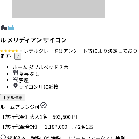
ル メリディアン サイゴン
・ホテルグレードはアンケート等により決定しており
ます。
?
ルーム ダブルベッド 2 台
食事 なし
禁煙
サイゴン川に近接
ホテル詳細
ルームアレンジ可
【旅行代金】大人1名
593,500
円
【旅行代金合計】
1,187,000
円
/
2
名
1
室
燃油込み、諸税（空港税、リゾートフィーなど）等別