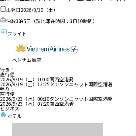
出発日
2026/9/19（土）
泊数
3
泊
5
日（現地滞在時間：
3日10時間
）
フライト
ベトナム航空
行き
：
直行便
2026/9/19（土）
10:00
関西空港
発
2026/9/19（土）
13:25
タンソンニャット国際空港
着
帰り
：
直行便
2026/9/23（水）
00:10
タンソンニャット国際空港
発
2026/9/23（水）
07:20
関西空港
着
ビジネス
ホテル