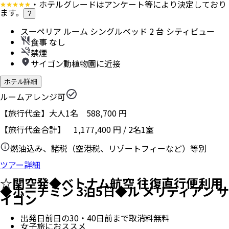
・ホテルグレードはアンケート等により決定しており
ます。
?
スーペリア ルーム シングルベッド 2 台 シティビュー
食事 なし
禁煙
サイゴン動植物園に近接
ホテル詳細
ルームアレンジ可
【旅行代金】大人1名
588,700
円
【旅行代金合計】
1,177,400
円
/
2
名
1
室
燃油込み、諸税（空港税、リゾートフィーなど）等別
ツアー詳細
☆関空発◆ベトナム航空 往復直行便利用
◆ホーチミン 3泊5日◆ル メリディアン サ
イゴン
出発日前日の30・40日前まで取消料無料
女子旅におススメ