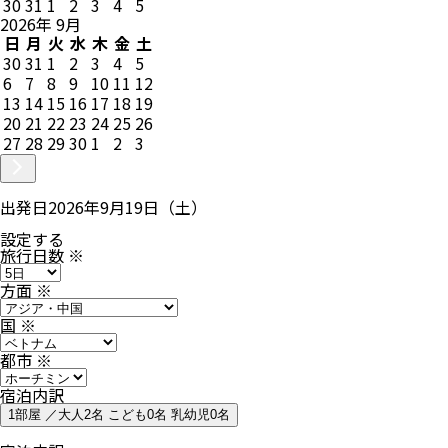
30
31
1
2
3
4
5
2026
年
9
月
日
月
火
水
木
金
土
30
31
1
2
3
4
5
6
7
8
9
10
11
12
13
14
15
16
17
18
19
20
21
22
23
24
25
26
27
28
29
30
1
2
3
出発日
2026年9月19日（土）
設定する
旅行日数
※
方面
※
国
※
都市
※
宿泊内訳
1部屋 ／大人2名 こども0名 乳幼児0名