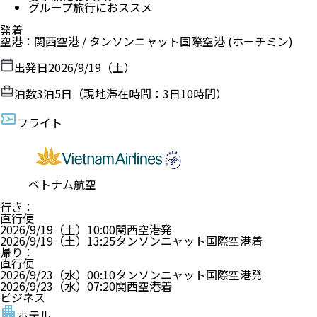
グループ旅行におススメ
発着
空港
：
関西空港
/
タンソンニャット国際空港
(ホーチミン)
出発日
2026/9/19（土）
泊数
3
泊
5
日（現地滞在時間：
3日10時間
）
フライト
ベトナム航空
行き
：
直行便
2026/9/19（土）
10:00
関西空港
発
2026/9/19（土）
13:25
タンソンニャット国際空港
着
帰り
：
直行便
2026/9/23（水）
00:10
タンソンニャット国際空港
発
2026/9/23（水）
07:20
関西空港
着
ビジネス
ホテル