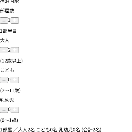
宿泊内訳
部屋数
1
1
部屋目
大人
2
(12歳以上)
こども
0
(2〜11歳)
乳幼児
0
(0〜1歳)
1部屋 ／大人2名 こども0名 乳幼児0名 (合計2名)