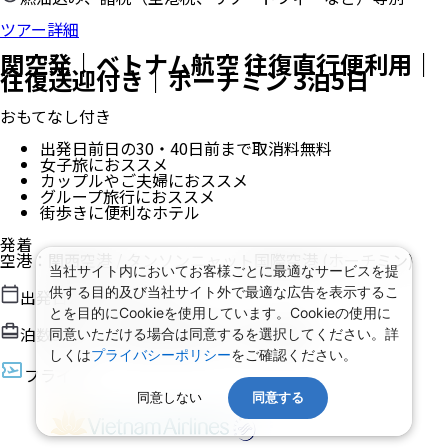
ツアー詳細
関空発｜ベトナム航空 往復直行便利用｜
往復送迎付き｜ホーチミン 3泊5日
おもてなし付き
出発日前日の30・40日前まで取消料無料
女子旅におススメ
カップルやご夫婦におススメ
グループ旅行におススメ
街歩きに便利なホテル
発着
空港
：
関西空港
/
タンソンニャット国際空港
(ホーチミン)
当社サイト内においてお客様ごとに最適なサービスを提
供する目的及び当社サイト外で最適な広告を表示するこ
出発日
2026/9/19（土）
とを目的にCookieを使用しています。Cookieの使用に
泊数
3
泊
5
日（現地滞在時間：
3日10時間
）
同意いただける場合は同意するを選択してください。詳
しくは
プライバシーポリシー
をご確認ください。
フライト
同意しない
同意する