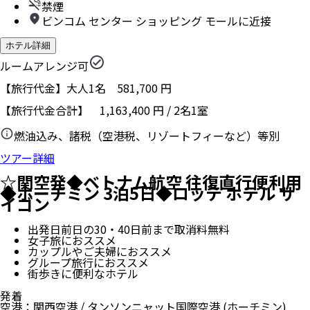
禁煙
ビンコム センター ショッピング モールに近接
ホテル詳細
ルームアレンジ可
【旅行代金】大人1名
581,700
円
【旅行代金合計】
1,163,400
円
/
2
名
1
室
燃油込み、諸税（空港税、リゾートフィーなど）等別
ツアー詳細
☆関空発◆ベトナム航空 往復直行便利用
◆ホーチミン 3泊5日◆ロッテ ホテル サ
イゴン
出発日前日の30・40日前まで取消料無料
女子旅におススメ
カップルやご夫婦におススメ
グループ旅行におススメ
街歩きに便利なホテル
発着
空港
：
関西空港
/
タンソンニャット国際空港
(ホーチミン)