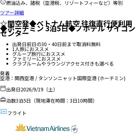
燃油込み、諸税（空港税、リゾートフィーなど）等別
ツアー詳細
☆関空発◆ベトナム航空 往復直行便利用
◆ホーチミン 3泊5日◆ノボテル サイゴン
センター
出発日前日の30・40日前まで取消料無料
1人旅におススメ
グループ旅行におススメ
ファミリーにおススメ
クラブルームやラウンジアクセス付きも選べる
発着
空港
：
関西空港
/
タンソンニャット国際空港
(ホーチミン)
出発日
2026/9/19（土）
泊数
3
泊
5
日（現地滞在時間：
3日10時間
）
フライト