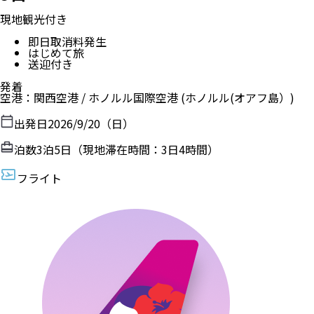
現地観光付き
即日取消料発生
はじめて旅
送迎付き
発着
空港
：
関西空港
/
ホノルル国際空港
(ホノルル(オアフ島）)
出発日
2026/9/20（日）
泊数
3
泊
5
日（現地滞在時間：
3日4時間
）
フライト