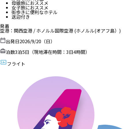
母娘旅におススメ
女子旅におススメ
街歩きに便利なホテル
送迎付き
発着
空港
：
関西空港
/
ホノルル国際空港
(ホノルル(オアフ島）)
出発日
2026/9/20（日）
泊数
3
泊
5
日（現地滞在時間：
3日4時間
）
フライト