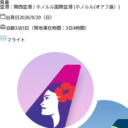
発着
空港
：
関西空港
/
ホノルル国際空港
(ホノルル(オアフ島）)
出発日
2026/9/20（日）
泊数
3
泊
5
日（現地滞在時間：
3日4時間
）
フライト