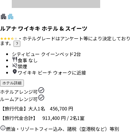
ルアナ ワイキキ ホテル & スイーツ
・ホテルグレードはアンケート等により決定しており
ます。
?
シティビュー クイーンベッド2台
食事 なし
禁煙
ワイキキ ビーチ ウォークに近接
ホテル詳細
ホテルアレンジ可
ルームアレンジ可
【旅行代金】大人1名
456,700
円
【旅行代金合計】
913,400
円
/
2
名
1
室
燃油・リゾートフィー込み、諸税（空港税など）等別