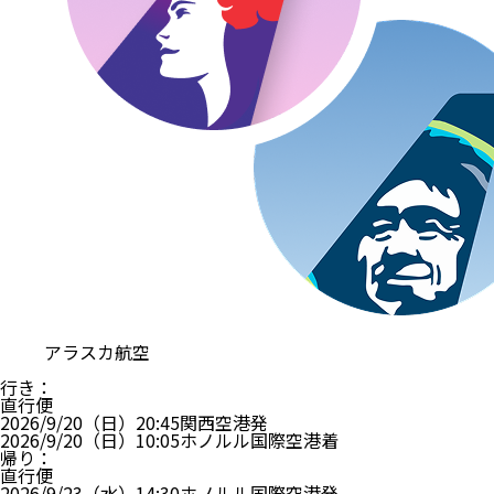
アラスカ航空
行き
：
直行便
2026/9/20（日）
20:45
関西空港
発
2026/9/20（日）
10:05
ホノルル国際空港
着
帰り
：
直行便
2026/9/23（水）
14:30
ホノルル国際空港
発