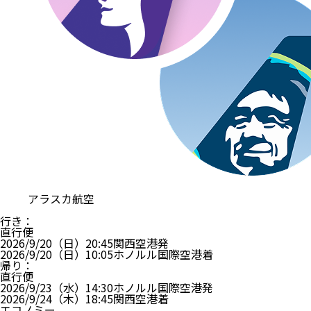
アラスカ航空
行き
：
直行便
2026/9/20（日）
20:45
関西空港
発
2026/9/20（日）
10:05
ホノルル国際空港
着
帰り
：
直行便
2026/9/23（水）
14:30
ホノルル国際空港
発
2026/9/24（木）
18:45
関西空港
着
エコノミー