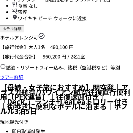
食事 なし
禁煙
ワイキキ ビーチ ウォークに近接
ホテル詳細
ホテルアレンジ可
【旅行代金】大人1名
480,100
円
【旅行代金合計】
960,200
円
/
2
名
1
室
燃油・リゾートフィー込み、諸税（空港税など）等別
ツアー詳細
【母娘・女子旅におすすめ】関空発｜ア
ラスカ航空/ハワイアン航空往復直行便利
用（PEX運賃）｜往復送迎付き｜
「Deck.」ランチ+LeaLeaトロリー付き
｜街歩きに便利なホテルに泊まる｜ホノ
ルル3泊5日
現地観光付き
即日取消料発生