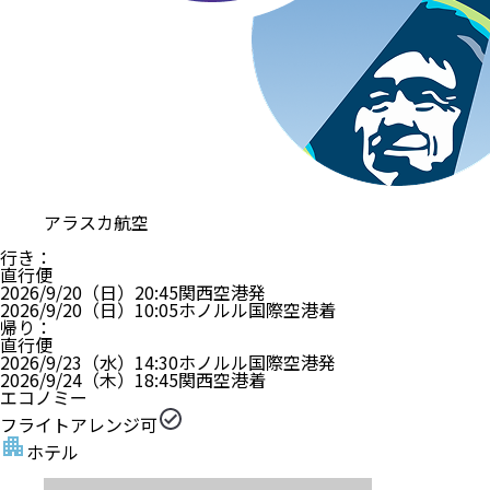
アラスカ航空
行き
：
直行便
2026/9/20（日）
20:45
関西空港
発
2026/9/20（日）
10:05
ホノルル国際空港
着
帰り
：
直行便
2026/9/23（水）
14:30
ホノルル国際空港
発
2026/9/24（木）
18:45
関西空港
着
エコノミー
フライトアレンジ可
ホテル