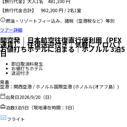
【旅行代金】大人1名
481,100
円
【旅行代金合計】
962,200
円
/
2
名
1
室
燃油・リゾートフィー込み、諸税（空港税など）等別
ツアー詳細
関空発｜日本航空往復直行便利用（PEX
運賃）｜往復送迎付き｜気軽にアロハ！
お値打ちホテルに泊まる｜ホノルル 3泊5
日
即日取消料発生
お値打ちホテル
送迎付き
発着
空港
：
関西空港
/
ホノルル国際空港
(ホノルル(オアフ島）)
出発日
2026/9/20（日）
泊数
3
泊
5
日（現地滞在時間：
3日
）
フライト