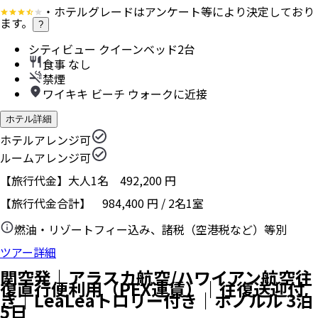
・ホテルグレードはアンケート等により決定しており
ます。
?
シティビュー クイーンベッド2台
食事 なし
禁煙
ワイキキ ビーチ ウォークに近接
ホテル詳細
ホテルアレンジ可
ルームアレンジ可
【旅行代金】大人1名
492,200
円
【旅行代金合計】
984,400
円
/
2
名
1
室
燃油・リゾートフィー込み、諸税（空港税など）等別
ツアー詳細
関空発｜アラスカ航空/ハワイアン航空往
復直行便利用（PEX運賃）｜往復送迎付
き｜LeaLeaトロリー付き｜ホノルル 3泊
5日