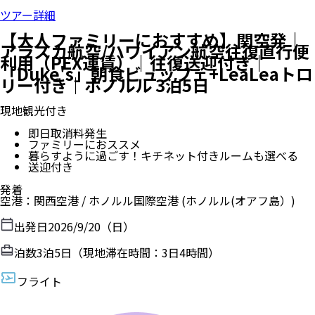
ツアー詳細
【大人ファミリーにおすすめ】関空発｜
アラスカ航空/ハワイアン航空往復直行便
利用（PEX運賃）｜往復送迎付き｜
「Duke's」朝食ビュッフェ+LeaLeaトロ
リー付き｜ホノルル 3泊5日
現地観光付き
即日取消料発生
ファミリーにおススメ
暮らすように過ごす！キチネット付きルームも選べる
送迎付き
発着
空港
：
関西空港
/
ホノルル国際空港
(ホノルル(オアフ島）)
出発日
2026/9/20（日）
泊数
3
泊
5
日（現地滞在時間：
3日4時間
）
フライト