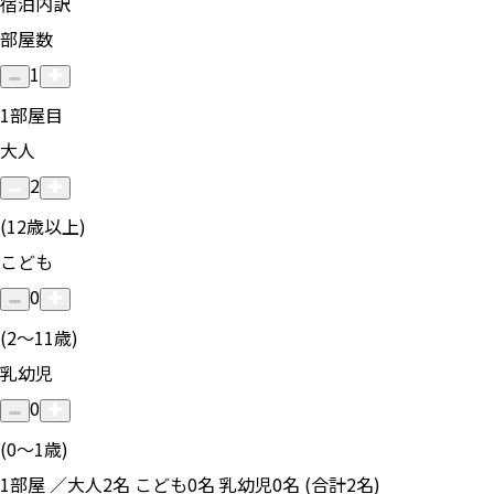
宿泊内訳
部屋数
1
1
部屋目
大人
2
(12歳以上)
こども
0
(2〜11歳)
乳幼児
0
(0〜1歳)
1部屋 ／大人2名 こども0名 乳幼児0名 (合計2名)