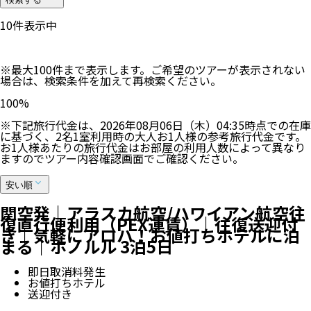
10
件表示中
※最大100件まで表示します。ご希望のツアーが表示されない
場合は、検索条件を加えて再検索ください。
100
%
※下記旅行代金は、
2026年08月06日（木）04:35
時点での在庫
に基づく、
2
名
1
室利用時の大人お1人様の参考旅行代金です。
お1人様あたりの旅行代金はお部屋の利用人数によって異なり
ますのでツアー内容確認画面でご確認ください。
安い順
関空発｜アラスカ航空/ハワイアン航空往
復直行便利用（PEX運賃）｜往復送迎付
き｜気軽にアロハ！お値打ちホテルに泊
まる｜ホノルル 3泊5日
即日取消料発生
お値打ちホテル
送迎付き