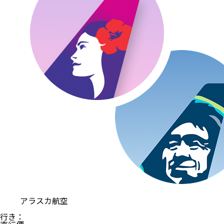
アラスカ航空
行き
：