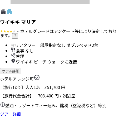
ワイキキ マリア
・ホテルグレードはアンケート等により決定しており
ます。
?
マリアタワー 部屋指定なし ダブルベッド2台
食事 なし
禁煙
ワイキキ ビーチ ウォークに近接
ホテル詳細
ホテルアレンジ可
【旅行代金】大人1名
351,700
円
【旅行代金合計】
703,400
円
/
2
名
1
室
燃油・リゾートフィー込み、諸税（空港税など）等別
ツアー詳細