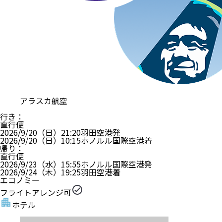
アラスカ航空
行き
：
直行便
2026/9/20（日）
21:20
羽田空港
発
2026/9/20（日）
10:15
ホノルル国際空港
着
帰り
：
直行便
2026/9/23（水）
15:55
ホノルル国際空港
発
2026/9/24（木）
19:25
羽田空港
着
エコノミー
フライトアレンジ可
ホテル