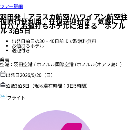
ツアー詳細
羽田発｜アラスカ航空/ハワイアン航空往
復直行便利用｜往復送迎付き｜気軽にア
ロハ！お値打ちホテルに泊まる｜ホノル
ル 3泊5日
出発日前日の30・40日前まで取消料無料
お値打ちホテル
送迎付き
発着
空港
：
羽田空港
/
ホノルル国際空港
(ホノルル(オアフ島）)
出発日
2026/9/20（日）
泊数
3
泊
5
日（現地滞在時間：
3日5時間
）
フライト