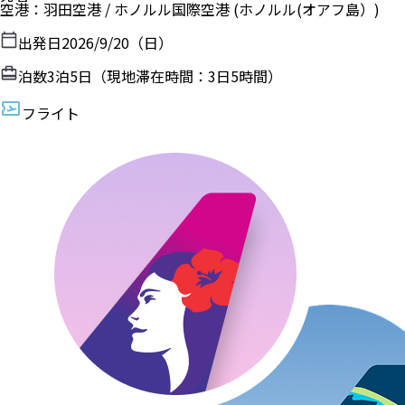
空港
：
羽田空港
/
ホノルル国際空港
(ホノルル(オアフ島）)
出発日
2026/9/20（日）
泊数
3
泊
5
日（現地滞在時間：
3日5時間
）
フライト