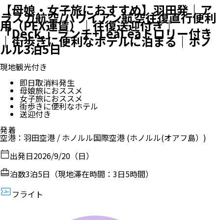
【大人ファミリーにおすすめ】羽田発｜
アラスカ航空/ハワイアン航空往復直行便
利用｜往復送迎付き｜「Duke's」朝食ビ
ュッフェ+LeaLeaトロリー付き｜ホノル
ル 3泊5日
現地観光付き
出発日前日の30・40日前まで取消料無料
ファミリーにおススメ
暮らすように過ごす！キチネット付きルームも選べる
送迎付き
発着
空港
：
羽田空港
/
ホノルル国際空港
(ホノルル(オアフ島）)
出発日
2026/9/20（日）
泊数
3
泊
5
日（現地滞在時間：
3日5時間
）
フライト
アラスカ航空
行き
：
直行便