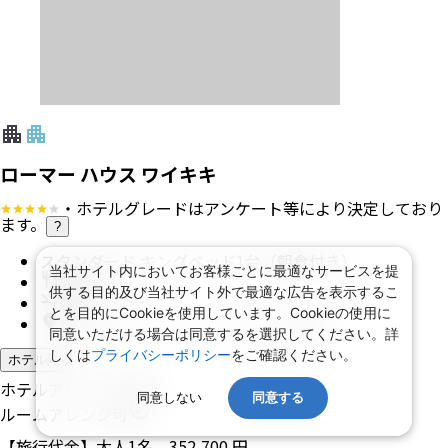
アラスカ航空
行き
：
直行便
2026/9/20（日）
21:20
羽田空港
発
2026/9/20（日）
10:15
ホノルル国際空港
着
帰り
：
直行便
2026/9/23（水）
15:55
ホノルル国際空港
発
2026/9/24（木）
19:25
羽田空港
着
エコノミー
ホテル
当社サイト内においてお客様ごとに最適なサービスを提
供する目的及び当社サイト外で最適な広告を表示するこ
とを目的にCookieを使用しています。Cookieの使用に
同意いただける場合は同意するを選択してください。詳
しくは
プライバシーポリシー
をご確認ください。
同意しない
同意する