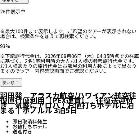
30
件表示中
※最大100件まで表示します。ご希望のツアーが表示されない
場合は、検索条件を加えて再検索ください。
93
%
※下記旅行代金は、
2026年08月06日（木）04:35
時点での在庫
に基づく、
2
名
1
室利用時の大人お1人様の参考旅行代金です。
お1人様あたりの旅行代金はお部屋の利用人数によって異なり
ますのでツアー内容確認画面でご確認ください。
安い順
羽田発｜アラスカ航空/ハワイアン航空往
復直行便利用（PEX運賃）｜往復送迎付
き｜気軽にアロハ！お値打ちホテルに泊
まる｜ホノルル 3泊5日
即日取消料発生
お値打ちホテル
送迎付き