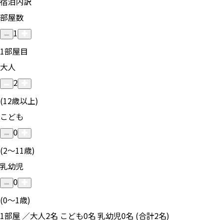
宿泊内訳
部屋数
1
1
部屋目
大人
2
(12歳以上)
こども
0
(2〜11歳)
乳幼児
0
(0〜1歳)
1部屋 ／大人2名 こども0名 乳幼児0名 (合計2名)