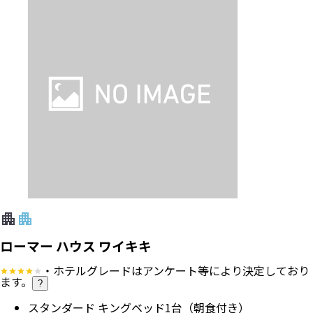
アラスカ航空
行き
：
直行便
2026/9/20（日）
21:20
羽田空港
発
2026/9/20（日）
10:15
ホノルル国際空港
着
帰り
：
直行便
2026/9/23（水）
15:55
ホノルル国際空港
発
2026/9/24（木）
19:25
羽田空港
着
エコノミー
フライトアレンジ可
ホテル