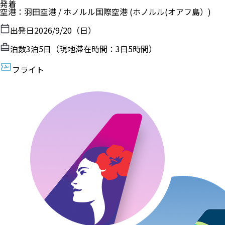
発着
空港
：
羽田空港
/
ホノルル国際空港
(ホノルル(オアフ島）)
出発日
2026/9/20（日）
泊数
3
泊
5
日（現地滞在時間：
3日5時間
）
フライト