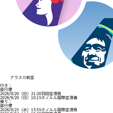
ローマー ハウス ワイキキ
・ホテルグレードはアンケート等により決定しており
ます。
?
スタンダード キングベッド1台（朝食付き）
朝食 あり
禁煙
ロイヤル ハワイアン センターに近接
ホテル詳細
ホテルアレンジ可
ルームアレンジ可
【旅行代金】大人1名
352,700
円
【旅行代金合計】
705,400
円
/
2
名
1
室
燃油・リゾートフィー込み、諸税（空港税など）等別