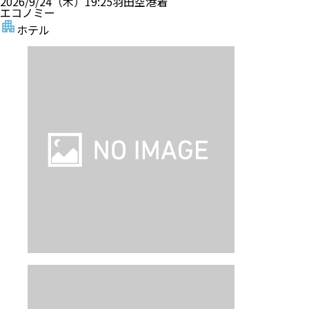
ツアー詳細
【母娘・女子旅におすすめ】羽田発｜ア
ラスカ航空/ハワイアン航空往復直行便利
用｜往復送迎付き｜「Deck.」ランチ
+LeaLeaトロリー付き｜街歩きに便利な
「映えホテル」に泊まる｜ホノルル 3泊5
日
現地観光付き
出発日前日の30・40日前まで取消料無料
母娘旅におススメ
女子旅におススメ
街歩きに便利なホテル
送迎付き
発着
空港
：
羽田空港
/
ホノルル国際空港
(ホノルル(オアフ島）)
出発日
2026/9/20（日）
泊数
3
泊
5
日（現地滞在時間：
3日5時間
）
フライト