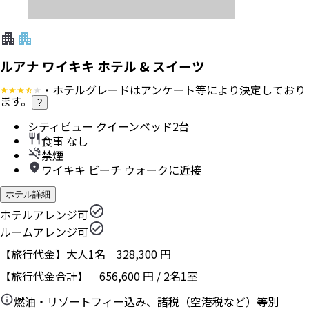
ルアナ ワイキキ ホテル & スイーツ
・ホテルグレードはアンケート等により決定しており
ます。
?
シティビュー クイーンベッド2台
食事 なし
禁煙
ワイキキ ビーチ ウォークに近接
ホテル詳細
ホテルアレンジ可
ルームアレンジ可
【旅行代金】大人1名
328,300
円
【旅行代金合計】
656,600
円
/
2
名
1
室
燃油・リゾートフィー込み、諸税（空港税など）等別