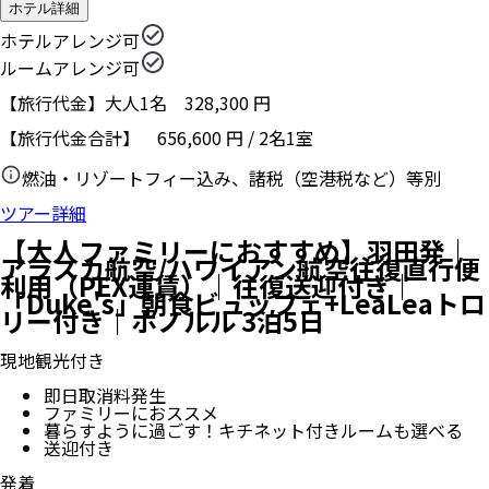
ホテル詳細
ホテルアレンジ可
ルームアレンジ可
【旅行代金】大人1名
328,300
円
【旅行代金合計】
656,600
円
/
2
名
1
室
燃油・リゾートフィー込み、諸税（空港税など）等別
ツアー詳細
【大人ファミリーにおすすめ】羽田発｜
アラスカ航空/ハワイアン航空往復直行便
利用（PEX運賃）｜往復送迎付き｜
「Duke's」朝食ビュッフェ+LeaLeaトロ
リー付き｜ホノルル 3泊5日
現地観光付き
即日取消料発生
ファミリーにおススメ
暮らすように過ごす！キチネット付きルームも選べる
送迎付き
発着