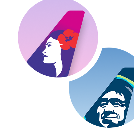
2026/9/20（日）
21:20
羽田空港
発
2026/9/20（日）
10:15
ホノルル国際空港
着
帰り
：
直行便
2026/9/23（水）
15:55
ホノルル国際空港
発
2026/9/24（木）
19:25
羽田空港
着
エコノミー
ホテル
ワイキキ マリア
・ホテルグレードはアンケート等により決定しており
ます。
?
マリアタワー 部屋指定なし ダブルベッド2台
食事 なし
禁煙
ワイキキ ビーチ ウォークに近接