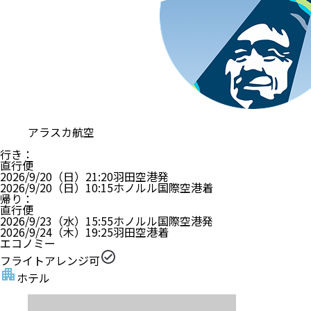
アラスカ航空
行き
：
直行便
2026/9/20（日）
21:20
羽田空港
発
2026/9/20（日）
10:15
ホノルル国際空港
着
帰り
：
直行便
2026/9/23（水）
15:55
ホノルル国際空港
発
2026/9/24（木）
19:25
羽田空港
着
エコノミー
フライトアレンジ可
ホテル