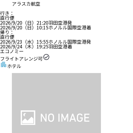
ホテル詳細
ホテルアレンジ可
【旅行代金】大人1名
351,700
円
【旅行代金合計】
703,400
円
/
2
名
1
室
燃油・リゾートフィー込み、諸税（空港税など）等別
ツアー詳細
【母娘・女子旅におすすめ】羽田発｜ア
ラスカ航空/ハワイアン航空往復直行便利
用（PEX運賃）｜往復送迎付き｜
「Deck.」ランチ+LeaLeaトロリー付き
｜街歩きに便利なホテルに泊まる｜ホノ
ルル3泊5日
現地観光付き
即日取消料発生
母娘旅におススメ
女子旅におススメ
街歩きに便利なホテル
送迎付き
発着