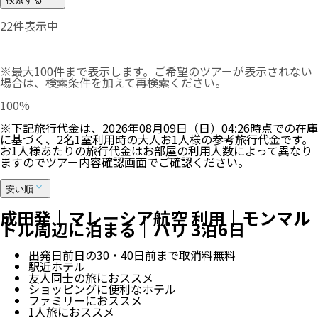
22
件表示中
※最大100件まで表示します。ご希望のツアーが表示されない
場合は、検索条件を加えて再検索ください。
100
%
※下記旅行代金は、
2026年08月09日（日）04:26
時点での在庫
に基づく、
2
名
1
室利用時の大人お1人様の参考旅行代金です。
お1人様あたりの旅行代金はお部屋の利用人数によって異なり
ますのでツアー内容確認画面でご確認ください。
安い順
成田発｜マレーシア航空 利用｜モンマル
トル周辺に泊まる｜パリ 3泊6日
出発日前日の30・40日前まで取消料無料
駅近ホテル
友人同士の旅におススメ
ショッピングに便利なホテル
ファミリーにおススメ
1人旅におススメ