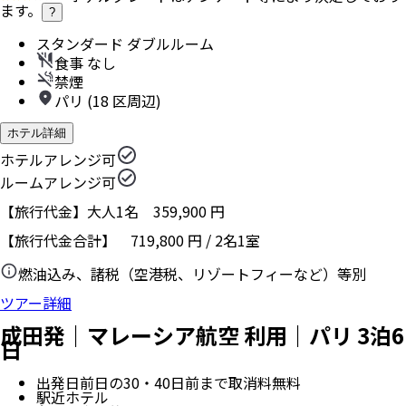
ます。
?
スタンダード ダブルルーム
食事 なし
禁煙
パリ (18 区周辺)
ホテル詳細
ホテルアレンジ可
ルームアレンジ可
【旅行代金】大人1名
359,900
円
【旅行代金合計】
719,800
円
/
2
名
1
室
燃油込み、諸税（空港税、リゾートフィーなど）等別
ツアー詳細
成田発｜マレーシア航空 利用｜パリ 3泊6
日
出発日前日の30・40日前まで取消料無料
駅近ホテル