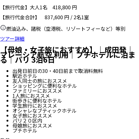
【旅行代金】大人1名
418,800
円
【旅行代金合計】
837,600
円
/
2
名
1
室
燃油込み、諸税（空港税、リゾートフィーなど）等別
ツアー詳細
【母娘・女子旅におすすめ】｜成田発｜
マレーシア航空 利用｜プチホテルに泊ま
る｜パリ 3泊6日
出発日前日の30・40日前まで取消料無料
駅近ホテル
友人同士の旅におススメ
ショッピングに便利なホテル
ファミリーにおススメ
1人旅におススメ
街歩きに便利なホテル
学生旅行におススメ
オシャレなブティックホテル
女子旅におススメ
パリ２０区内
母娘旅におススメ
プチホテル