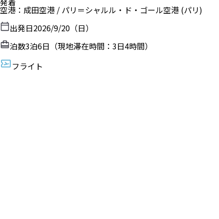
発着
空港
：
成田空港
/
パリ＝シャルル・ド・ゴール空港
(パリ)
出発日
2026/9/20（日）
泊数
3
泊
6
日（現地滞在時間：
3日4時間
）
フライト