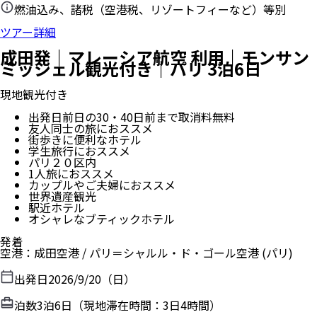
燃油込み、諸税（空港税、リゾートフィーなど）等別
ツアー詳細
成田発｜マレーシア航空 利用｜モンサン
ミッシェル観光付き｜パリ 3泊6日
現地観光付き
出発日前日の30・40日前まで取消料無料
友人同士の旅におススメ
街歩きに便利なホテル
学生旅行におススメ
パリ２０区内
1人旅におススメ
カップルやご夫婦におススメ
世界遺産観光
駅近ホテル
オシャレなブティックホテル
発着
空港
：
成田空港
/
パリ＝シャルル・ド・ゴール空港
(パリ)
出発日
2026/9/20（日）
泊数
3
泊
6
日（現地滞在時間：
3日4時間
）