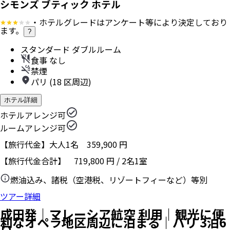
シモンズ ブティック ホテル
・ホテルグレードはアンケート等により決定しており
ます。
?
スタンダード ダブルルーム
食事 なし
禁煙
パリ (18 区周辺)
ホテル詳細
ホテルアレンジ可
ルームアレンジ可
【旅行代金】大人1名
359,900
円
【旅行代金合計】
719,800
円
/
2
名
1
室
燃油込み、諸税（空港税、リゾートフィーなど）等別
ツアー詳細
成田発｜マレーシア航空 利用｜観光に便
利なオペラ地区周辺に泊まる｜パリ 3泊6