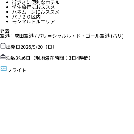
街歩きに便利なホテル
学生旅行におススメ
ハネムーンにおススメ
パリ２０区内
モンマルトルエリア
発着
空港
：
成田空港
/
パリ＝シャルル・ド・ゴール空港
(パリ)
出発日
2026/9/20（日）
泊数
3
泊
6
日（現地滞在時間：
3日4時間
）
フライト