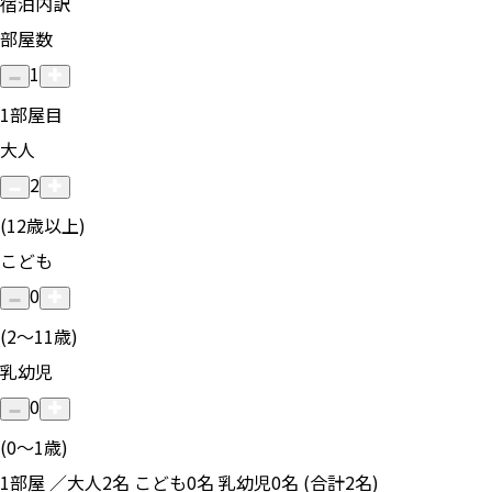
宿泊内訳
部屋数
1
1
部屋目
大人
2
(12歳以上)
こども
0
(2〜11歳)
乳幼児
0
(0〜1歳)
1部屋 ／大人2名 こども0名 乳幼児0名 (合計2名)