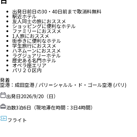
日
出発日前日の30・40日前まで取消料無料
駅近ホテル
友人同士の旅におススメ
ショッピングに便利なホテル
ファミリーにおススメ
1人旅におススメ
街歩きに便利なホテル
学生旅行におススメ
ハネムーンにおススメ
ラグジュアリーホテル
歴史ある名門ホテル
オペラ座エリア
パリ２０区内
発着
空港
：
成田空港
/
パリ＝シャルル・ド・ゴール空港
(パリ)
出発日
2026/9/20（日）
泊数
3
泊
6
日（現地滞在時間：
3日4時間
）
フライト