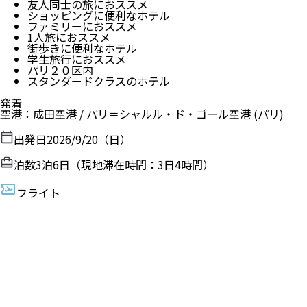
友人同士の旅におススメ
ショッピングに便利なホテル
ファミリーにおススメ
1人旅におススメ
街歩きに便利なホテル
学生旅行におススメ
パリ２０区内
スタンダードクラスのホテル
発着
空港
：
成田空港
/
パリ＝シャルル・ド・ゴール空港
(パリ)
出発日
2026/9/20（日）
泊数
3
泊
6
日（現地滞在時間：
3日4時間
）
フライト