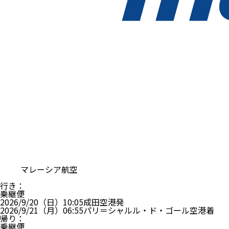
マレーシア航空
行き
：
乗継便
2026/9/20（日）
10:05
成田空港
発
2026/9/21（月）
06:55
パリ＝シャルル・ド・ゴール空港
着
帰り
：
乗継便