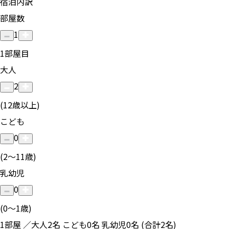
宿泊内訳
部屋数
1
1
部屋目
大人
2
(12歳以上)
こども
0
(2〜11歳)
乳幼児
0
(0〜1歳)
1部屋 ／大人2名 こども0名 乳幼児0名 (合計2名)