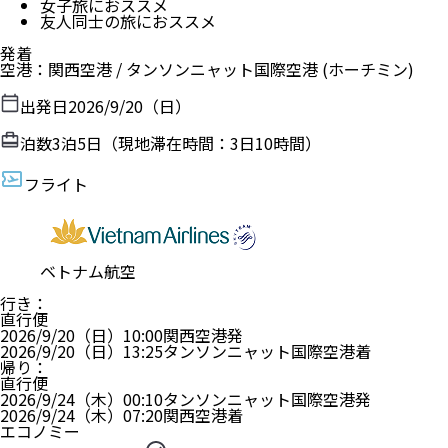
女子旅におススメ
友人同士の旅におススメ
発着
空港
：
関西空港
/
タンソンニャット国際空港
(ホーチミン)
出発日
2026/9/20（日）
泊数
3
泊
5
日（現地滞在時間：
3日10時間
）
フライト
ベトナム航空
行き
：
直行便
2026/9/20（日）
10:00
関西空港
発
2026/9/20（日）
13:25
タンソンニャット国際空港
着
帰り
：
直行便
2026/9/24（木）
00:10
タンソンニャット国際空港
発
2026/9/24（木）
07:20
関西空港
着
エコノミー