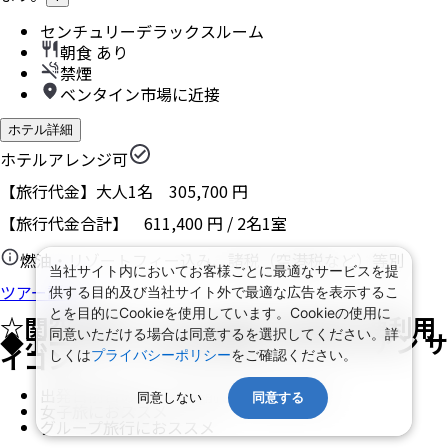
センチュリーデラックスルーム
朝食 あり
禁煙
ベンタイン市場に近接
ホテル詳細
ホテルアレンジ可
【旅行代金】大人1名
305,700
円
【旅行代金合計】
611,400
円
/
2
名
1
室
燃油・リゾートフィー込み、諸税（空港税など）等別
当社サイト内においてお客様ごとに最適なサービスを提
ツアー詳細
供する目的及び当社サイト外で最適な広告を表示するこ
とを目的にCookieを使用しています。Cookieの使用に
☆関空発◆ベトナム航空 往復直行便利用
同意いただける場合は同意するを選択してください。詳
◆ホーチミン 3泊5日◆ル メリディアン サ
イゴン
しくは
プライバシーポリシー
をご確認ください。
出発日前日の30・40日前まで取消料無料
同意しない
同意する
女子旅におススメ
グループ旅行におススメ