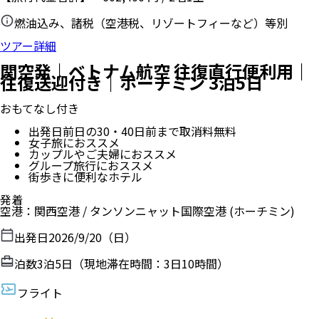
燃油込み、諸税（空港税、リゾートフィーなど）等別
ツアー詳細
関空発｜ベトナム航空 往復直行便利用｜
往復送迎付き｜ホーチミン 3泊5日
おもてなし付き
出発日前日の30・40日前まで取消料無料
女子旅におススメ
カップルやご夫婦におススメ
グループ旅行におススメ
街歩きに便利なホテル
発着
空港
：
関西空港
/
タンソンニャット国際空港
(ホーチミン)
出発日
2026/9/20（日）
泊数
3
泊
5
日（現地滞在時間：
3日10時間
）
フライト