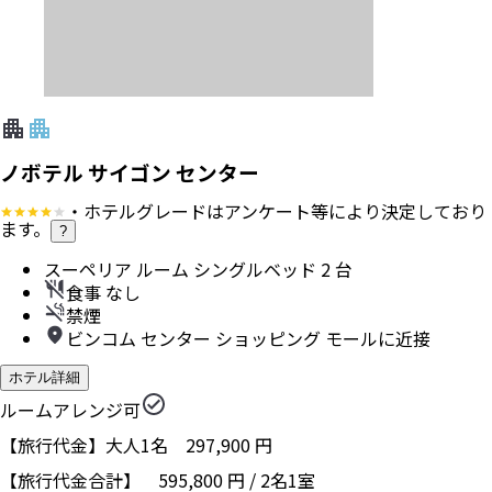
ノボテル サイゴン センター
・ホテルグレードはアンケート等により決定しており
ます。
?
スーペリア ルーム シングルベッド 2 台
食事 なし
禁煙
ビンコム センター ショッピング モールに近接
ホテル詳細
ルームアレンジ可
【旅行代金】大人1名
297,900
円
【旅行代金合計】
595,800
円
/
2
名
1
室