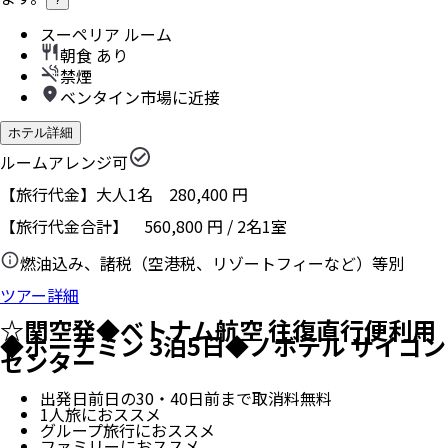
スーペリア ルーム
朝食 あり
禁煙
ベンタイン市場に近接
ホテル詳細
ルームアレンジ可
【旅行代金】大人1名
280,400
円
【旅行代金合計】
560,800
円
/
2
名
1
室
燃油込み、諸税（空港税、リゾートフィーなど）等別
ツアー詳細
☆関空発◆ベトナム航空 往復直行便利用
◆ホーチミン 3泊5日◆ノボテル サイゴン
センター
出発日前日の30・40日前まで取消料無料
1人旅におススメ
グループ旅行におススメ
ファミリーにおススメ