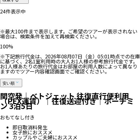
24
件表示中
※最大100件まで表示します。ご希望のツアーが表示されない
場合は、検索条件を加えて再検索ください。
100
%
※下記旅行代金は、
2026年08月07日（金）05:01
時点での在庫
に基づく、
2
名
1
室利用時の大人お1人様の参考旅行代金です。
お1人様あたりの旅行代金はお部屋の利用人数によって異なり
ますのでツアー内容確認画面でご確認ください。
安い順
関空発｜ベトジェット 往復直行便利用
（PEX運賃）｜往復送迎付き｜ホーチミ
ン 3泊5日
おもてなし付き
即日取消料発生
女子旅におススメ
カップルやご夫婦におススメ