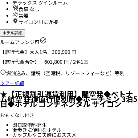
デラックス ツインルーム
食事 なし
禁煙
サイゴン川に近接
ホテル詳細
ルームアレンジ可
【旅行代金】大人1名
300,900
円
【旅行代金合計】
601,800
円
/
2
名
1
室
燃油込み、諸税（空港税、リゾートフィーなど）等別
ツアー詳細
★【正規割引運賃利用】関空発◆ベトナ
ム航空 往復直行便利用◆ホーチミン 3泊5
日◆ホテル コンチネンタル サイゴン
おもてなし付き
即日取消料発生
街歩きに便利なホテル
カップルやご夫婦におススメ