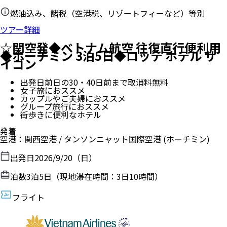
燃油込み、諸税（空港税、リゾートフィーなど）等別
ツアー詳細
☆関空発◆ベトナム航空 往復直行便利用
◆ホーチミン 3泊5日◆ロッテ ホテル サ
イゴン
出発日前日の30・40日前まで取消料無料
女子旅におススメ
カップルやご夫婦におススメ
グループ旅行におススメ
街歩きに便利なホテル
発着
空港
：
関西空港
/
タンソンニャット国際空港
(ホーチミン)
出発日
2026/9/20（日）
泊数
3
泊
5
日（現地滞在時間：
3日10時間
）
フライト