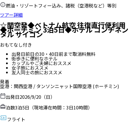
燃油・リゾートフィー込み、諸税（空港税など）等別
ツアー詳細
☆関空発◆ベトナム航空 往復直行便利用
◆ホーチミン 3泊5日◆ホテル コンチネン
タル サイゴン
おもてなし付き
出発日前日の30・40日前まで取消料無料
街歩きに便利なホテル
カップルやご夫婦におススメ
女子旅におススメ
友人同士の旅におススメ
発着
空港
：
関西空港
/
タンソンニャット国際空港
(ホーチミン)
出発日
2026/9/20（日）
泊数
3
泊
5
日（現地滞在時間：
3日10時間
）
フライト