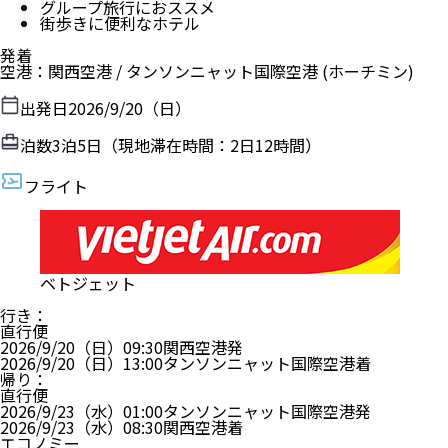
グループ旅行におススメ
街歩きに便利なホテル
発着
空港
：
関西空港
/
タンソンニャット国際空港
(ホーチミン)
出発日
2026/9/20（日）
泊数
3
泊
5
日（現地滞在時間：
2日12時間
）
フライト
ベトジェット
行き
：
直行便
2026/9/20（日）
09:30
関西空港
発
2026/9/20（日）
13:00
タンソンニャット国際空港
着
帰り
：
直行便
2026/9/23（水）
01:00
タンソンニャット国際空港
発
2026/9/23（水）
08:30
関西空港
着
エコノミー