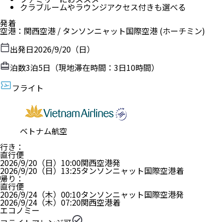
クラブルームやラウンジアクセス付きも選べる
発着
空港
：
関西空港
/
タンソンニャット国際空港
(ホーチミン)
出発日
2026/9/20（日）
泊数
3
泊
5
日（現地滞在時間：
3日10時間
）
フライト
ベトナム航空
行き
：
直行便
2026/9/20（日）
10:00
関西空港
発
2026/9/20（日）
13:25
タンソンニャット国際空港
着
帰り
：
直行便
2026/9/24（木）
00:10
タンソンニャット国際空港
発
2026/9/24（木）
07:20
関西空港
着
エコノミー