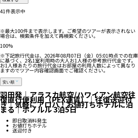
41
件表示中
※最大100件まで表示します。ご希望のツアーが表示されない
場合は、検索条件を加えて再検索ください。
100
%
※下記旅行代金は、
2026年08月07日（金）05:01
時点での在庫
に基づく、
2
名
1
室利用時の大人お1人様の参考旅行代金です。
お1人様あたりの旅行代金はお部屋の利用人数によって異なり
ますのでツアー内容確認画面でご確認ください。
安い順
羽田発｜アラスカ航空/ハワイアン航空往
復直行便利用（PEX運賃）｜往復送迎付
き｜気軽にアロハ！お値打ちホテルに泊
まる｜ホノルル 3泊5日
即日取消料発生
お値打ちホテル
送迎付き