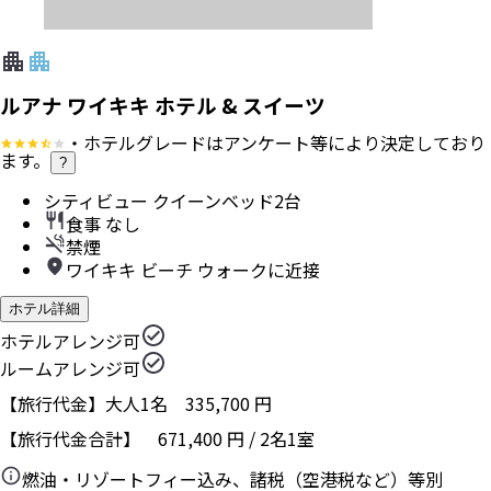
ルアナ ワイキキ ホテル & スイーツ
・ホテルグレードはアンケート等により決定しており
ます。
?
シティビュー クイーンベッド2台
食事 なし
禁煙
ワイキキ ビーチ ウォークに近接
ホテル詳細
ホテルアレンジ可
ルームアレンジ可
【旅行代金】大人1名
335,700
円
【旅行代金合計】
671,400
円
/
2
名
1
室
燃油・リゾートフィー込み、諸税（空港税など）等別