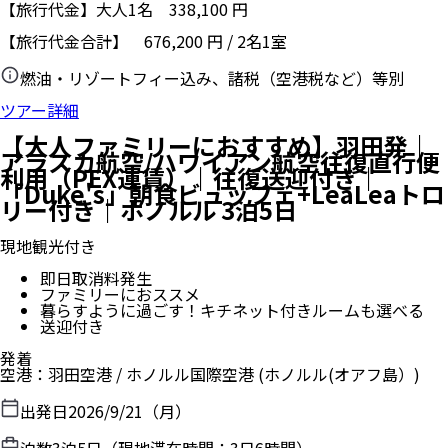
【旅行代金】大人1名
338,100
円
【旅行代金合計】
676,200
円
/
2
名
1
室
燃油・リゾートフィー込み、諸税（空港税など）等別
ツアー詳細
【大人ファミリーにおすすめ】羽田発｜
アラスカ航空/ハワイアン航空往復直行便
利用（PEX運賃）｜往復送迎付き｜
「Duke's」朝食ビュッフェ+LeaLeaトロ
リー付き｜ホノルル 3泊5日
現地観光付き
即日取消料発生
ファミリーにおススメ
暮らすように過ごす！キチネット付きルームも選べる
送迎付き
発着
空港
：
羽田空港
/
ホノルル国際空港
(ホノルル(オアフ島）)
出発日
2026/9/21（月）
泊数
3
泊
5
日（現地滞在時間：
3日6時間
）