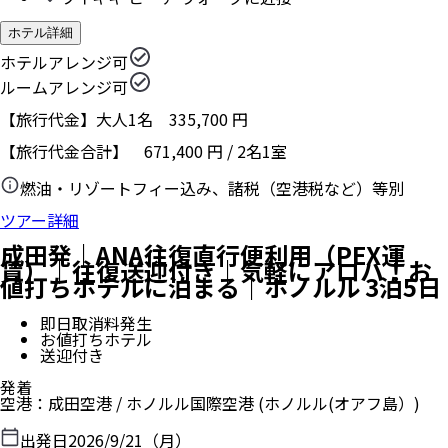
ホテル詳細
ホテルアレンジ可
ルームアレンジ可
【旅行代金】大人1名
335,700
円
【旅行代金合計】
671,400
円
/
2
名
1
室
燃油・リゾートフィー込み、諸税（空港税など）等別
ツアー詳細
成田発｜ANA往復直行便利用（PEX運
賃）｜往復送迎付き｜気軽にアロハ！お
値打ちホテルに泊まる｜ホノルル 3泊5日
即日取消料発生
お値打ちホテル
送迎付き
発着
空港
：
成田空港
/
ホノルル国際空港
(ホノルル(オアフ島）)
出発日
2026/9/21（月）