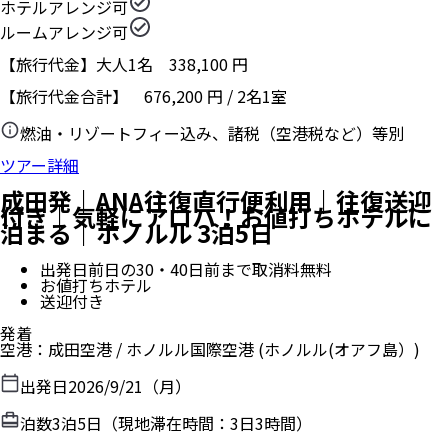
ホテルアレンジ可
ルームアレンジ可
【旅行代金】大人1名
338,100
円
【旅行代金合計】
676,200
円
/
2
名
1
室
燃油・リゾートフィー込み、諸税（空港税など）等別
ツアー詳細
成田発｜ANA往復直行便利用｜往復送迎
付き｜気軽にアロハ！お値打ちホテルに
泊まる｜ホノルル 3泊5日
出発日前日の30・40日前まで取消料無料
お値打ちホテル
送迎付き
発着
空港
：
成田空港
/
ホノルル国際空港
(ホノルル(オアフ島）)
出発日
2026/9/21（月）
泊数
3
泊
5
日（現地滞在時間：
3日3時間
）