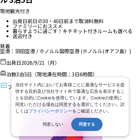
現地観光付き
出発日前日の30・40日前まで取消料無料
ファミリーにおススメ
暮らすように過ごす！キチネット付きルームも選べる
送迎付き
発着
空港
：
羽田空港
/
ホノルル国際空港
(ホノルル(オアフ島）)
出発日
2026/9/21（月）
泊数
3
泊
5
日（現地滞在時間：
3日6時間
）
当社サイト内においてお客様ごとに最適なサービスを提
フライト
供する目的及び当社サイト外で最適な広告を表示するこ
とを目的にCookieを使用しています。Cookieの使用に
同意いただける場合は同意するを選択してください。詳
しくは
プライバシーポリシー
をご確認ください。
同意しない
同意する