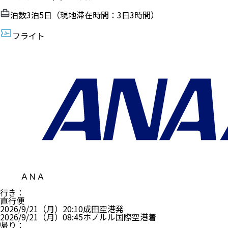
泊数
3
泊
5
日（現地滞在時間：
3日3時間
）
フライト
ＡＮＡ
行き
：
直行便
2026/9/21（月）
20:10
成田空港
発
2026/9/21（月）
08:45
ホノルル国際空港
着
帰り
：