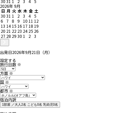
30
31
1
2
3
4
5
2026
年
9
月
日
月
火
水
木
金
土
30
31
1
2
3
4
5
6
7
8
9
10
11
12
13
14
15
16
17
18
19
20
21
22
23
24
25
26
27
28
29
30
1
2
3
出発日
2026年9月21日（月）
設定する
旅行日数
※
方面
※
国
※
都市
※
宿泊内訳
1部屋 ／大人2名 こども0名 乳幼児0名