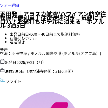
ツアー詳細
羽田発｜アラスカ航空/ハワイアン航空往
復直行便利用｜往復送迎付き｜気軽にア
ロハ！お値打ちホテルに泊まる｜ホノル
ル 3泊5日
出発日前日の30・40日前まで取消料無料
お値打ちホテル
送迎付き
発着
空港
：
羽田空港
/
ホノルル国際空港
(ホノルル(オアフ島）)
出発日
2026/9/21（月）
泊数
3
泊
5
日（現地滞在時間：
3日6時間
）
フライト