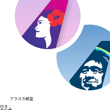
アラスカ航空
行き
：