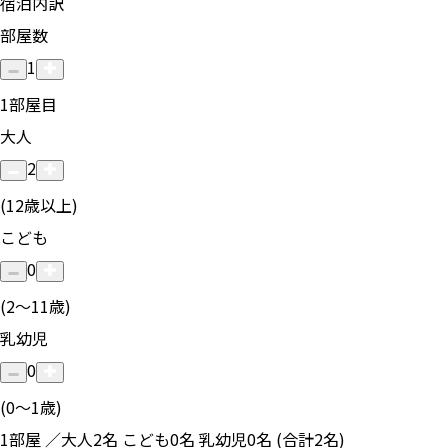
宿泊内訳
部屋数
1
1
部屋目
大人
2
(12歳以上)
こども
0
(2〜11歳)
乳幼児
0
(0〜1歳)
1部屋 ／大人2名 こども0名 乳幼児0名 (合計2名)