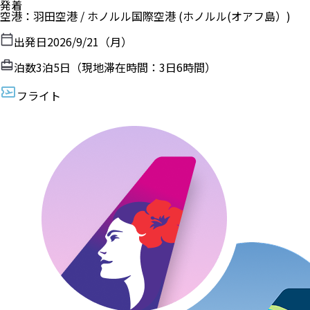
発着
空港
：
羽田空港
/
ホノルル国際空港
(ホノルル(オアフ島）)
出発日
2026/9/21（月）
泊数
3
泊
5
日（現地滞在時間：
3日6時間
）
フライト