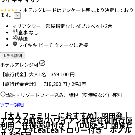
・ホテルグレードはアンケート等により決定しており
ます。
?
マリアタワー 部屋指定なし ダブルベッド2台
食事 なし
禁煙
ワイキキ ビーチ ウォークに近接
ホテル詳細
ホテルアレンジ可
【旅行代金】大人1名
359,100
円
【旅行代金合計】
718,200
円
/
2
名
1
室
燃油・リゾートフィー込み、諸税（空港税など）等別
ツアー詳細
【大人ファミリーにおすすめ】羽田発｜
アラスカ航空/ハワイアン航空往復直行便
利用｜往復送迎付き｜「Duke's」朝食ビ
ュッフェ+LeaLeaトロリー付き｜ホノル
ル 3泊5日