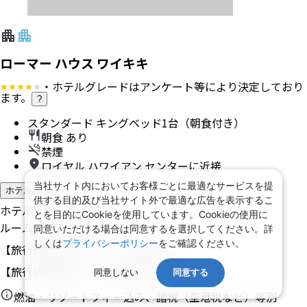
ローマー ハウス ワイキキ
・ホテルグレードはアンケート等により決定しており
ます。
?
スタンダード キングベッド1台（朝食付き）
朝食 あり
禁煙
ロイヤル ハワイアン センターに近接
当社サイト内においてお客様ごとに最適なサービスを提
ホテル詳細
供する目的及び当社サイト外で最適な広告を表示するこ
ホテルアレンジ可
とを目的にCookieを使用しています。Cookieの使用に
ルームアレンジ可
同意いただける場合は同意するを選択してください。詳
しくは
プライバシーポリシー
をご確認ください。
【旅行代金】大人1名
355,500
円
【旅行代金合計】
711,000
円
/
2
名
1
室
同意しない
同意する
燃油・リゾートフィー込み、諸税（空港税など）等別