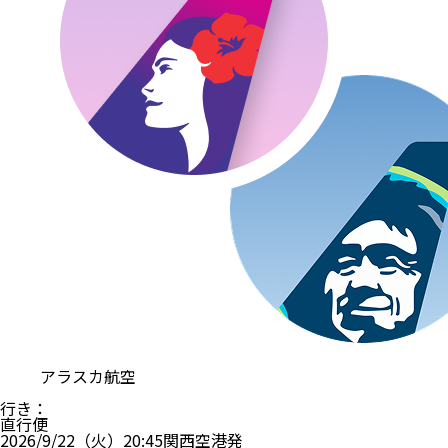
アラスカ航空
行き
：
直行便
2026/9/22（火）
20:45
関西空港
発