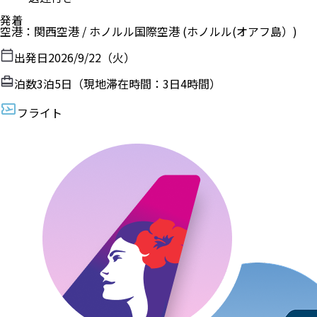
発着
空港
：
関西空港
/
ホノルル国際空港
(ホノルル(オアフ島）)
出発日
2026/9/22（火）
泊数
3
泊
5
日（現地滞在時間：
3日4時間
）
フライト