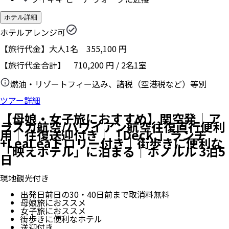
ホテル詳細
ホテルアレンジ可
【旅行代金】大人1名
355,100
円
【旅行代金合計】
710,200
円
/
2
名
1
室
燃油・リゾートフィー込み、諸税（空港税など）等別
ツアー詳細
【母娘・女子旅におすすめ】関空発｜ア
ラスカ航空/ハワイアン航空往復直行便利
用｜往復送迎付き｜「Deck.」ランチ
+LeaLeaトロリー付き｜街歩きに便利な
「映えホテル」に泊まる｜ホノルル 3泊5
日
現地観光付き
出発日前日の30・40日前まで取消料無料
母娘旅におススメ
女子旅におススメ
街歩きに便利なホテル
送迎付き