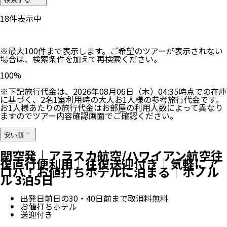
18
件表示中
※最大100件まで表示します。ご希望のツアーが表示されない
場合は、検索条件を加えて再検索ください。
100
%
※下記旅行代金は、
2026年08月06日（木）04:35
時点での在庫
に基づく、
2
名
1
室利用時の大人お1人様の参考旅行代金です。
お1人様あたりの旅行代金はお部屋の利用人数によって異なり
ますのでツアー内容確認画面でご確認ください。
安い順
関空発｜アラスカ航空/ハワイアン航空往
復直行便利用｜往復送迎付き｜気軽にア
ロハ！お値打ちホテルに泊まる｜ホノル
ル 3泊5日
出発日前日の30・40日前まで取消料無料
お値打ちホテル
送迎付き