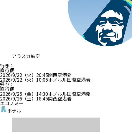
アラスカ航空
行き
：
直行便
2026/9/22（火）
20:45
関西空港
発
2026/9/22（火）
10:05
ホノルル国際空港
着
帰り
：
直行便
2026/9/25（金）
14:30
ホノルル国際空港
発
2026/9/26（土）
18:45
関西空港
着
エコノミー
ホテル