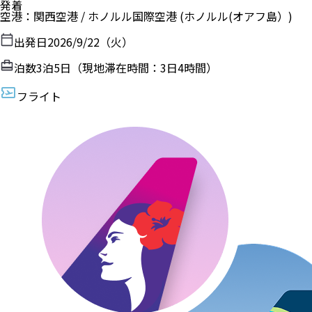
発着
空港
：
関西空港
/
ホノルル国際空港
(ホノルル(オアフ島）)
出発日
2026/9/22（火）
泊数
3
泊
5
日（現地滞在時間：
3日4時間
）
フライト