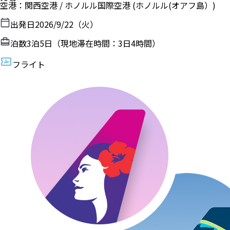
空港
：
関西空港
/
ホノルル国際空港
(ホノルル(オアフ島）)
出発日
2026/9/22（火）
泊数
3
泊
5
日（現地滞在時間：
3日4時間
）
フライト