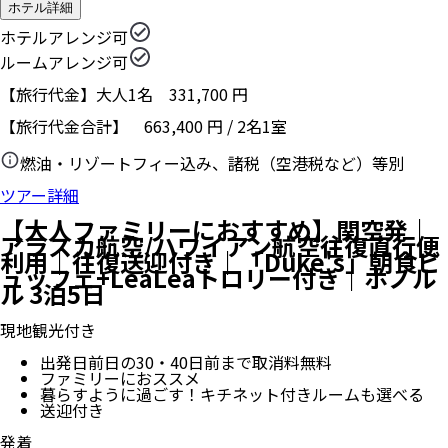
ホテル詳細
ホテルアレンジ可
ルームアレンジ可
【旅行代金】大人1名
331,700
円
【旅行代金合計】
663,400
円
/
2
名
1
室
燃油・リゾートフィー込み、諸税（空港税など）等別
ツアー詳細
【大人ファミリーにおすすめ】関空発｜
アラスカ航空/ハワイアン航空往復直行便
利用｜往復送迎付き｜「Duke's」朝食ビ
ュッフェ+LeaLeaトロリー付き｜ホノル
ル 3泊5日
現地観光付き
出発日前日の30・40日前まで取消料無料
ファミリーにおススメ
暮らすように過ごす！キチネット付きルームも選べる
送迎付き
発着