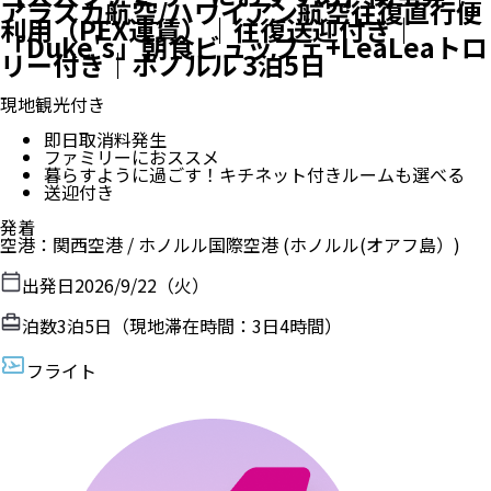
アラスカ航空/ハワイアン航空往復直行便
利用（PEX運賃）｜往復送迎付き｜
「Duke's」朝食ビュッフェ+LeaLeaトロ
リー付き｜ホノルル 3泊5日
現地観光付き
即日取消料発生
ファミリーにおススメ
暮らすように過ごす！キチネット付きルームも選べる
送迎付き
発着
空港
：
関西空港
/
ホノルル国際空港
(ホノルル(オアフ島）)
出発日
2026/9/22（火）
泊数
3
泊
5
日（現地滞在時間：
3日4時間
）
フライト