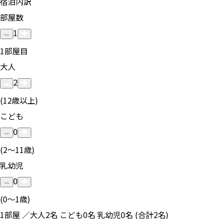
宿泊内訳
部屋数
1
1
部屋目
大人
2
(12歳以上)
こども
0
(2〜11歳)
乳幼児
0
(0〜1歳)
1部屋 ／大人2名 こども0名 乳幼児0名 (合計2名)