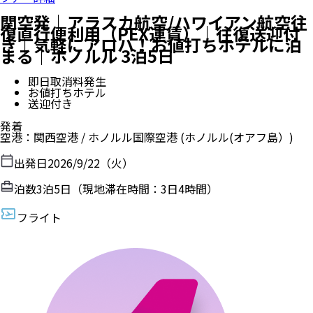
関空発｜アラスカ航空/ハワイアン航空往
復直行便利用（PEX運賃）｜往復送迎付
き｜気軽にアロハ！お値打ちホテルに泊
まる｜ホノルル 3泊5日
即日取消料発生
お値打ちホテル
送迎付き
発着
空港
：
関西空港
/
ホノルル国際空港
(ホノルル(オアフ島）)
出発日
2026/9/22（火）
泊数
3
泊
5
日（現地滞在時間：
3日4時間
）
フライト