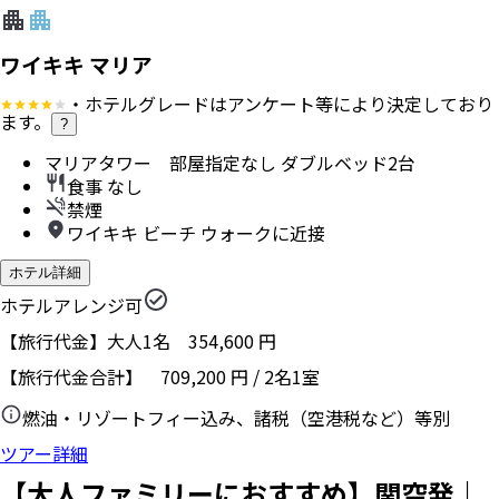
ワイキキ マリア
・ホテルグレードはアンケート等により決定しており
ます。
?
マリアタワー 部屋指定なし ダブルベッド2台
食事 なし
禁煙
ワイキキ ビーチ ウォークに近接
ホテル詳細
ホテルアレンジ可
【旅行代金】大人1名
354,600
円
【旅行代金合計】
709,200
円
/
2
名
1
室
燃油・リゾートフィー込み、諸税（空港税など）等別
ツアー詳細
【大人ファミリーにおすすめ】関空発｜