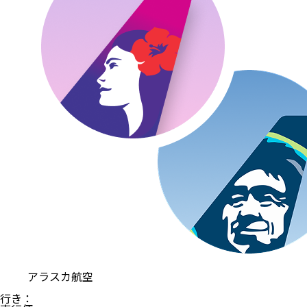
アラスカ航空
行き
：