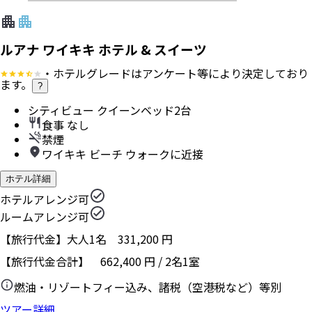
ルアナ ワイキキ ホテル & スイーツ
・ホテルグレードはアンケート等により決定しており
ます。
?
シティビュー クイーンベッド2台
食事 なし
禁煙
ワイキキ ビーチ ウォークに近接
ホテル詳細
ホテルアレンジ可
ルームアレンジ可
【旅行代金】大人1名
331,200
円
【旅行代金合計】
662,400
円
/
2
名
1
室
燃油・リゾートフィー込み、諸税（空港税など）等別
ツアー詳細