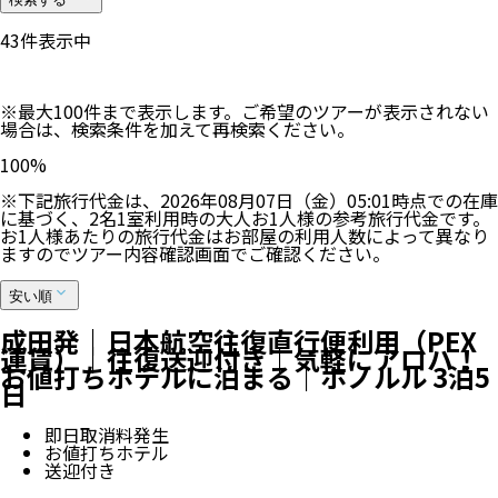
43
件表示中
※最大100件まで表示します。ご希望のツアーが表示されない
場合は、検索条件を加えて再検索ください。
100
%
※下記旅行代金は、
2026年08月07日（金）05:01
時点での在庫
に基づく、
2
名
1
室利用時の大人お1人様の参考旅行代金です。
お1人様あたりの旅行代金はお部屋の利用人数によって異なり
ますのでツアー内容確認画面でご確認ください。
安い順
成田発｜日本航空往復直行便利用（PEX
運賃）｜往復送迎付き｜気軽にアロハ！
お値打ちホテルに泊まる｜ホノルル 3泊5
日
即日取消料発生
お値打ちホテル
送迎付き