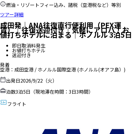
燃油・リゾートフィー込み、諸税（空港税など）等別
ツアー詳細
成田発｜ANA往復直行便利用（PEX運
賃）｜往復送迎付き｜気軽にアロハ！お
値打ちホテルに泊まる｜ホノルル 3泊5日
即日取消料発生
お値打ちホテル
送迎付き
発着
空港
：
成田空港
/
ホノルル国際空港
(ホノルル(オアフ島）)
出発日
2026/9/22（火）
泊数
3
泊
5
日（現地滞在時間：
3日3時間
）
フライト