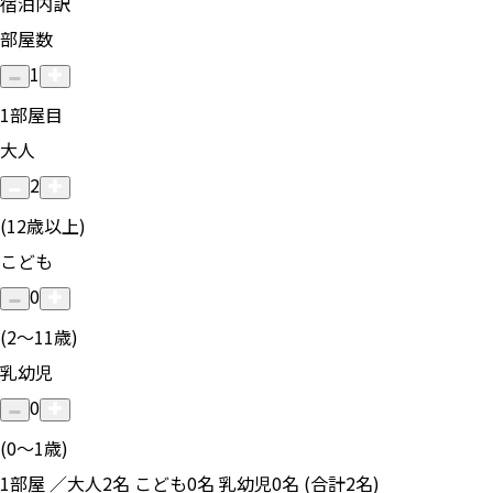
宿泊内訳
部屋数
1
1
部屋目
大人
2
(12歳以上)
こども
0
(2〜11歳)
乳幼児
0
(0〜1歳)
1部屋 ／大人2名 こども0名 乳幼児0名 (合計2名)