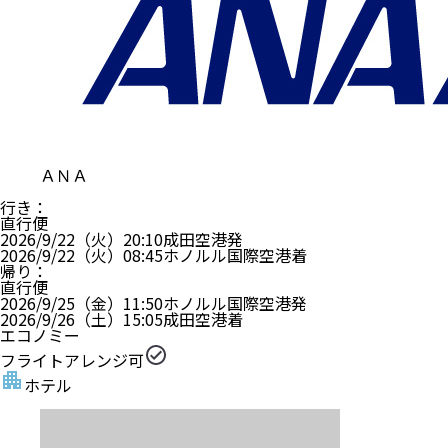
ＡＮＡ
行き
：
直行便
2026/9/22（火）
20:10
成田空港
発
2026/9/22（火）
08:45
ホノルル国際空港
着
帰り
：
直行便
2026/9/25（金）
11:50
ホノルル国際空港
発
2026/9/26（土）
15:05
成田空港
着
エコノミー
フライトアレンジ可
ホテル