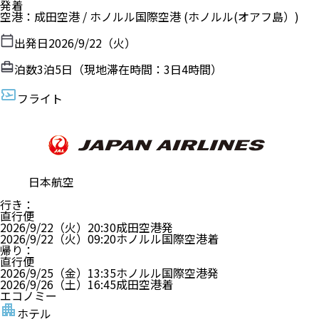
発着
空港
：
成田空港
/
ホノルル国際空港
(ホノルル(オアフ島）)
出発日
2026/9/22（火）
泊数
3
泊
5
日（現地滞在時間：
3日4時間
）
フライト
日本航空
行き
：
直行便
2026/9/22（火）
20:30
成田空港
発
2026/9/22（火）
09:20
ホノルル国際空港
着
帰り
：
直行便
2026/9/25（金）
13:35
ホノルル国際空港
発
2026/9/26（土）
16:45
成田空港
着
エコノミー
ホテル