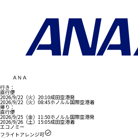
ＡＮＡ
行き
：
直行便
2026/9/22（火）
20:10
成田空港
発
2026/9/22（火）
08:45
ホノルル国際空港
着
帰り
：
直行便
2026/9/25（金）
11:50
ホノルル国際空港
発
2026/9/26（土）
15:05
成田空港
着
エコノミー
フライトアレンジ可