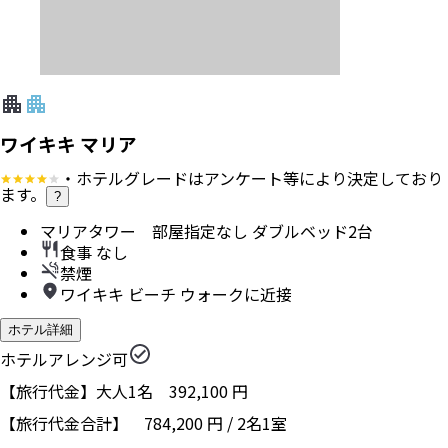
ワイキキ マリア
・ホテルグレードはアンケート等により決定しており
ます。
?
マリアタワー 部屋指定なし ダブルベッド2台
食事 なし
禁煙
ワイキキ ビーチ ウォークに近接
ホテル詳細
ホテルアレンジ可
【旅行代金】大人1名
392,100
円
【旅行代金合計】
784,200
円
/
2
名
1
室