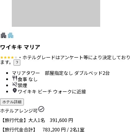
ワイキキ マリア
・ホテルグレードはアンケート等により決定しており
ます。
?
マリアタワー 部屋指定なし ダブルベッド2台
食事 なし
禁煙
ワイキキ ビーチ ウォークに近接
ホテル詳細
ホテルアレンジ可
【旅行代金】大人1名
391,600
円
【旅行代金合計】
783,200
円
/
2
名
1
室