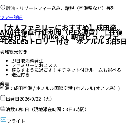
燃油・リゾートフィー込み、諸税（空港税など）等別
ツアー詳細
【大人ファミリーにおすすめ】成田発｜
ANA往復直行便利用（PEX運賃）｜往復
送迎付き｜「Duke's」朝食ビュッフェ
+LeaLeaトロリー付き｜ホノルル 3泊5日
現地観光付き
即日取消料発生
ファミリーにおススメ
暮らすように過ごす！キチネット付きルームも選べる
送迎付き
発着
空港
：
成田空港
/
ホノルル国際空港
(ホノルル(オアフ島）)
出発日
2026/9/22（火）
泊数
3
泊
5
日（現地滞在時間：
3日3時間
）
フライト