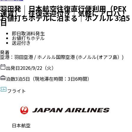
羽田発｜日本航空往復直行便利用（PEX
運賃）｜往復送迎付き｜気軽にアロハ！
お値打ちホテルに泊まる｜ホノルル 3泊5
日
即日取消料発生
お値打ちホテル
送迎付き
発着
空港
：
羽田空港
/
ホノルル国際空港
(ホノルル(オアフ島）)
出発日
2026/9/22（火）
泊数
3
泊
5
日（現地滞在時間：
3日6時間
）
フライト
日本航空