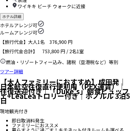
ワイキキ ビーチ ウォークに近接
ホテル詳細
ホテルアレンジ可
ルームアレンジ可
【旅行代金】大人1名
376,900
円
【旅行代金合計】
753,800
円
/
2
名
1
室
燃油・リゾートフィー込み、諸税（空港税など）等別
ツアー詳細
【大人ファミリーにおすすめ】成田発｜
日本航空往復直行便利用（PEX運賃）｜
往復送迎付き｜「Duke's」朝食ビュッフ
ェ+LeaLeaトロリー付き｜ホノルル 3泊5
日
現地観光付き
即日取消料発生
ファミリーにおススメ
暮らすように過ごす！キチネット付きルームも選べる