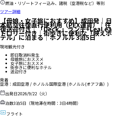
燃油・リゾートフィー込み、諸税（空港税など）等別
ツアー詳細
【母娘・女子旅におすすめ】成田発｜日
本航空往復直行便利用（PEX運賃）｜往
復送迎付き｜「Deck.」ランチ+LeaLea
トロリー付き｜街歩きに便利な「映えホ
テル」に泊まる｜ホノルル 3泊5日
現地観光付き
即日取消料発生
母娘旅におススメ
女子旅におススメ
街歩きに便利なホテル
送迎付き
発着
空港
：
成田空港
/
ホノルル国際空港
(ホノルル(オアフ島）)
出発日
2026/9/22（火）
泊数
3
泊
5
日（現地滞在時間：
3日4時間
）
フライト