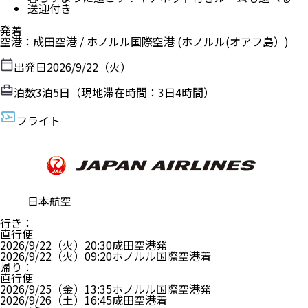
送迎付き
発着
空港
：
成田空港
/
ホノルル国際空港
(ホノルル(オアフ島）)
出発日
2026/9/22（火）
泊数
3
泊
5
日（現地滞在時間：
3日4時間
）
フライト
日本航空
行き
：
直行便
2026/9/22（火）
20:30
成田空港
発
2026/9/22（火）
09:20
ホノルル国際空港
着
帰り
：
直行便
2026/9/25（金）
13:35
ホノルル国際空港
発
2026/9/26（土）
16:45
成田空港
着