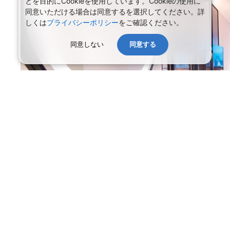
とを目的にCookieを使用しています。Cookieの使用に
アクセス
同意いただける場合は同意するを選択してください。詳
しくは
プライバシーポリシー
をご確認ください。
画像
同意しない
同意する
会社情報
プライバシーポリシー
旅行業登録票・約款
規約集
旅行条件書
商標について
ニュースリリース
採用情報
システムメンテナンスの
サイトマップ
お知らせ
Copyright © NIPPON TRAVEL AGENCY Co.,LTD. All rights reserved.