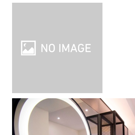
【旅行代金合計】
241,600
円
/
2
名
1
室
燃油・リゾートフィー込み、諸税（空港税など）等別
ツアー詳細
成田発｜キャセイパシフィック航空 往復
直行便利用（PEX運賃）｜往復送迎付き
｜台北無限周遊１日券体験｜台北 3泊4日
（朝食込み）
即日取消料発生
はじめて旅
発着
空港
：
成田空港
/
台湾桃園国際空港
(台北)
出発日
2026/9/22（火）
泊数
3
泊
4
日（現地滞在時間：
2日18時間
）
フライト