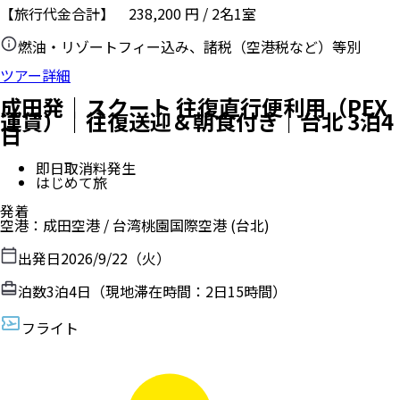
【旅行代金合計】
238,200
円
/
2
名
1
室
燃油・リゾートフィー込み、諸税（空港税など）等別
ツアー詳細
成田発｜キャセイパシフィック航空 往復
直行便利用（PEX運賃）｜往復送迎付き
｜街歩きに便利なホテルに泊まる｜台北
3泊4日（朝食込み）
即日取消料発生
女子旅におススメ
母娘旅におススメ
発着
空港
：
成田空港
/
台湾桃園国際空港
(台北)
出発日
2026/9/22（火）
泊数
3
泊
4
日（現地滞在時間：
2日18時間
）
フライト
キャセイパシフィック航空