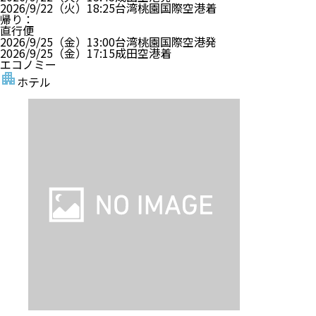
シーザー メトロ台北
・ホテルグレードはアンケート等により決定しており
ます。
?
部屋指定なし
朝食 あり
禁煙
龍山寺に近接
ホテル詳細
ホテルアレンジ可
【旅行代金】大人1名
120,800
円