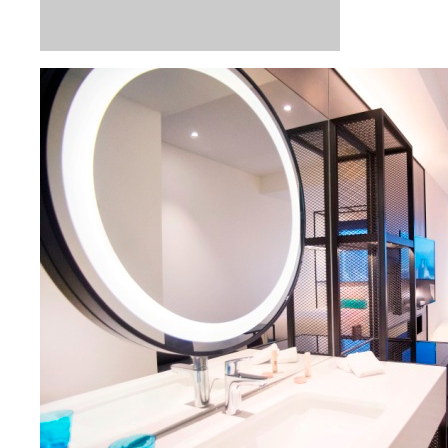
空港
：
成田空港
/
台湾桃園国際空港
(台北)
出発日
2026/9/22（火）
泊数
3
泊
4
日（現地滞在時間：
2日22時間
）
フライト
スターラックス航空
行き
：
直行便
2026/9/22（火）
14:10
成田空港
発
2026/9/22（火）
16:50
台湾桃園国際空港
着
帰り
：
直行便
2026/9/25（金）
15:00
台湾桃園国際空港
発
2026/9/25（金）
19:25
成田空港
着
エコノミー
フライトアレンジ可
ホテル