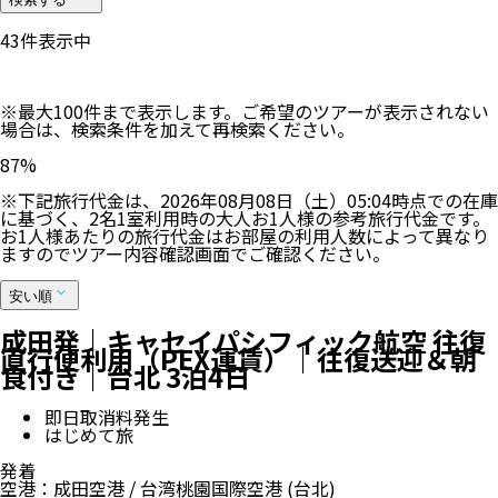
45
件表示中
※最大100件まで表示します。ご希望のツアーが表示されない
場合は、検索条件を加えて再検索ください。
87
%
※下記旅行代金は、
2026年08月08日（土）05:04
時点での在庫
に基づく、
2
名
1
室利用時の大人お1人様の参考旅行代金です。
お1人様あたりの旅行代金はお部屋の利用人数によって異なり
ますのでツアー内容確認画面でご確認ください。
安い順
成田発｜キャセイパシフィック航空 往復
直行便利用（PEX運賃）｜往復送迎＆朝
食付き｜台北 3泊4日
即日取消料発生
はじめて旅
発着
空港
：
成田空港
/
台湾桃園国際空港
(台北)