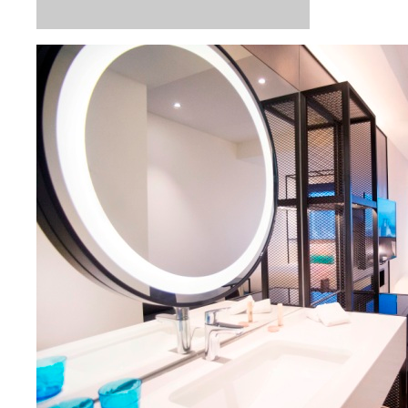
フライト
スクート(LCC)
行き
：
直行便
2026/9/22（火）
21:15
成田空港
発
2026/9/22（火）
23:55
台湾桃園国際空港
着
帰り
：
直行便
2026/9/25（金）
15:30
台湾桃園国際空港
発
2026/9/25（金）
20:00
成田空港
着
エコノミー
ホテル