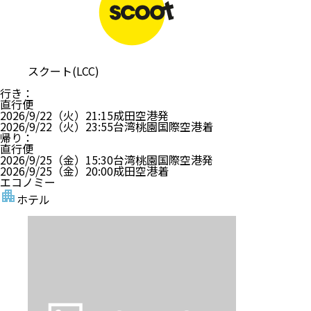
行き
：
直行便
2026/9/22（火）
15:45
成田空港
発
2026/9/22（火）
18:25
台湾桃園国際空港
着
帰り
：
直行便
2026/9/25（金）
13:00
台湾桃園国際空港
発
2026/9/25（金）
17:15
成田空港
着
エコノミー
ホテル
シーザー メトロ台北
・ホテルグレードはアンケート等により決定しており
ます。
?
部屋指定なし
朝食 あり
禁煙