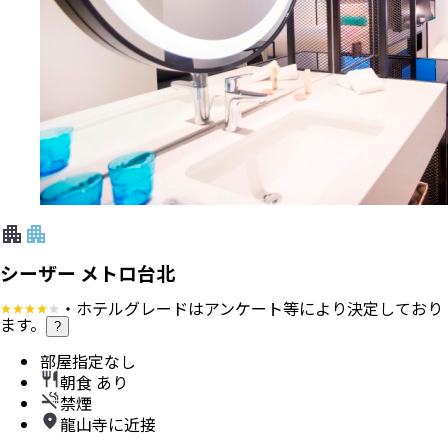
2026/9/22（火）
21:15
成田空港
発
2026/9/22（火）
23:55
台湾桃園国際空港
着
帰り
：
直行便
2026/9/25（金）
15:30
台湾桃園国際空港
発
2026/9/25（金）
20:00
成田空港
着
エコノミー
ホテル