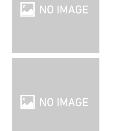
部屋指定なし
朝食 あり
禁煙
龍山寺に近接
ホテル詳細
ホテルアレンジ可
【旅行代金】大人1名
128,200
円
【旅行代金合計】
256,400
円
/
2
名
1
室
燃油・リゾートフィー込み、諸税（空港税など）等別
ツアー詳細
成田発｜スターラックス航空 往復直行便
利用（PEX運賃）｜往復送迎＆朝食付き
｜台北 3泊4日
即日取消料発生
はじめて旅
発着