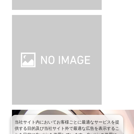
【旅行代金】大人1名
129,200
円
【旅行代金合計】
258,400
円
/
2
名
1
室
燃油・リゾートフィー込み、諸税（空港税など）等別
ツアー詳細
概要
アクセス
設備サービス
写真
ホテル
・ホテルグレードはアンケート等により決定しており
ます。
?
チェックイン
当社サイト内においてお客様ごとに最適なサービスを提
チェックアウト
供する目的及び当社サイト外で最適な広告を表示するこ