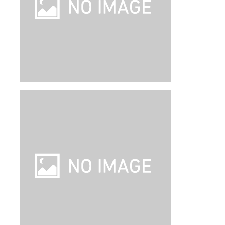
龍山寺に近接
ホテル詳細
ホテルアレンジ可
【旅行代金】大人1名
119,100
円
【旅行代金合計】
238,200
円
/
2
名
1
室
燃油・リゾートフィー込み、諸税（空港税など）等別
ツアー詳細
成田発｜スクート 往復直行便利用（PEX
運賃）｜往復送迎＆朝食付き｜台北 3泊4
日
即日取消料発生
はじめて旅
発着
空港
：
成田空港
/
台湾桃園国際空港
(台北)
出発日
2026/9/22（火）
泊数
3
泊
4
日（現地滞在時間：
2日15時間
）