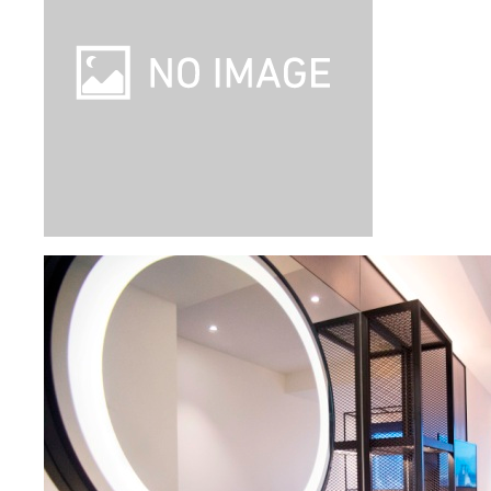
即日取消料発生
はじめて旅
発着
空港
：
成田空港
/
台湾桃園国際空港
(台北)
出発日
2026/9/22（火）
泊数
3
泊
4
日（現地滞在時間：
2日15時間
）
フライト
スクート(LCC)
行き
：
直行便