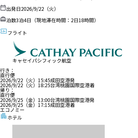
出発日
2026/9/22（火）
泊数
3
泊
4
日（現地滞在時間：
2日18時間
）
フライト
キャセイパシフィック航空
行き
：
直行便
2026/9/22（火）
15:45
成田空港
発
2026/9/22（火）
18:25
台湾桃園国際空港
着
帰り
：
直行便
2026/9/25（金）
13:00
台湾桃園国際空港
発
2026/9/25（金）
17:15
成田空港
着
エコノミー
ホテル