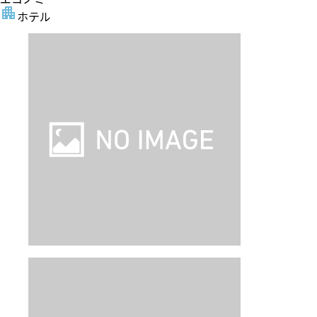
シーザー メトロ台北
・ホテルグレードはアンケート等により決定しており
ます。
?
部屋指定なし
朝食 あり
禁煙
龍山寺に近接
ホテル詳細
ホテルアレンジ可
【旅行代金】大人1名
126,500
円
【旅行代金合計】
253,000
円
/
2
名
1
室
燃油・リゾートフィー込み、諸税（空港税など）等別
ツアー詳細
成田発｜スクート 往復直行便利用（PEX
運賃）｜往復送迎付き｜台北無限周遊１
日券体験｜台北 3泊4日（朝食込み）