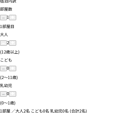
宿泊内訳
部屋数
1
1
部屋目
大人
2
(12歳以上)
こども
0
(2〜11歳)
乳幼児
0
(0〜1歳)
1部屋 ／大人2名 こども0名 乳幼児0名 (合計2名)