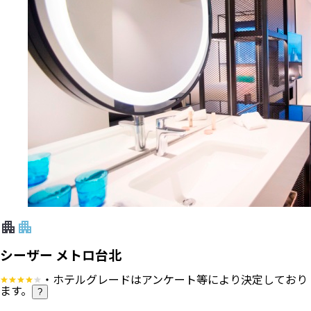
キャセイパシフィック航空
行き
：
直行便
2026/9/22（火）
15:45
成田空港
発
2026/9/22（火）
18:25
台湾桃園国際空港
着
帰り
：
直行便
2026/9/25（金）
13:00
台湾桃園国際空港
発
2026/9/25（金）
17:15
成田空港
着
エコノミー
ホテル