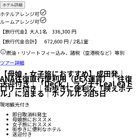
ホテル詳細
ホテルアレンジ可
ルームアレンジ可
【旅行代金】大人1名
336,300
円
【旅行代金合計】
672,600
円
/
2
名
1
室
燃油・リゾートフィー込み、諸税（空港税など）等別
ツアー詳細
【母娘・女子旅におすすめ】成田発｜
ANA往復直行便利用（PEX運賃）｜往復
送迎付き｜「Deck.」ランチ+LeaLeaト
ロリー付き｜街歩きに便利な「映えホテ
ル」に泊まる｜ホノルル 3泊5日
現地観光付き
即日取消料発生
母娘旅におススメ
女子旅におススメ
街歩きに便利なホテル
送迎付き