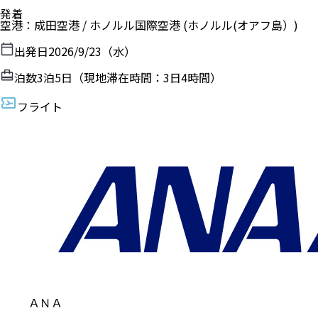
発着
空港
：
成田空港
/
ホノルル国際空港
(ホノルル(オアフ島）)
出発日
2026/9/23（水）
泊数
3
泊
5
日（現地滞在時間：
3日4時間
）
フライト
ＡＮＡ