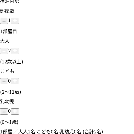
宿泊内訳
部屋数
1
1
部屋目
大人
2
(12歳以上)
こども
0
(2〜11歳)
乳幼児
0
(0〜1歳)
1部屋 ／大人2名 こども0名 乳幼児0名 (合計2名)