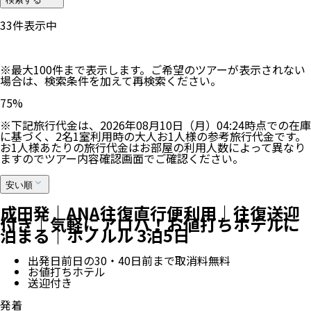
36
件表示中
※最大100件まで表示します。ご希望のツアーが表示されない
場合は、検索条件を加えて再検索ください。
75
%
※下記旅行代金は、
2026年08月10日（月）04:24
時点での在庫
に基づく、
2
名
1
室利用時の大人お1人様の参考旅行代金です。
お1人様あたりの旅行代金はお部屋の利用人数によって異なり
ますのでツアー内容確認画面でご確認ください。
安い順
成田発｜ANA往復直行便利用｜往復送迎
付き｜気軽にアロハ！お値打ちホテルに
泊まる｜ホノルル 3泊5日
出発日前日の30・40日前まで取消料無料
お値打ちホテル
送迎付き
発着