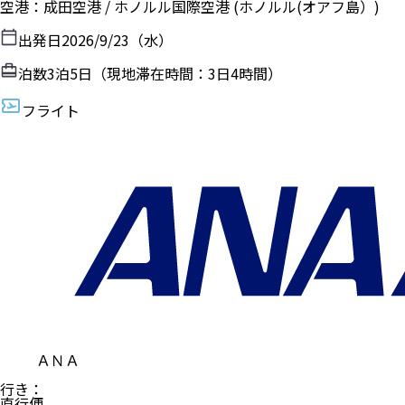
空港
：
成田空港
/
ホノルル国際空港
(ホノルル(オアフ島）)
出発日
2026/9/23（水）
泊数
3
泊
5
日（現地滞在時間：
3日4時間
）
フライト
ＡＮＡ
行き
：
直行便