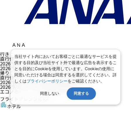
ＡＮＡ
行き
：
当社サイト内においてお客様ごとに最適なサービスを提
直行便
供する目的及び当社サイト外で最適な広告を表示するこ
2026/9/23（水）
20:10
成田空港
発
2026/9/23（水）
08:45
ホノルル国際空港
着
とを目的にCookieを使用しています。Cookieの使用に
帰り
：
同意いただける場合は同意するを選択してください。詳
直行便
しくは
プライバシーポリシー
をご確認ください。
2026/9/26（土）
13:00
ホノルル国際空港
発
2026/9/27（日）
16:15
成田空港
着
エコノミー
同意しない
同意する
フライトアレンジ可
ホテル