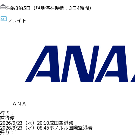
泊数
3
泊
5
日（現地滞在時間：
3日4時間
）
フライト
ＡＮＡ
行き
：
直行便
2026/9/23（水）
20:10
成田空港
発
2026/9/23（水）
08:45
ホノルル国際空港
着
帰り
：