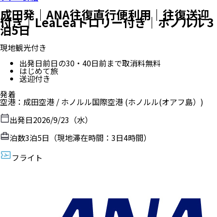
成田発｜ANA往復直行便利用｜往復送迎
付き｜LeaLeaトロリー付き｜ホノルル 3
泊5日
現地観光付き
出発日前日の30・40日前まで取消料無料
はじめて旅
送迎付き
発着
空港
：
成田空港
/
ホノルル国際空港
(ホノルル(オアフ島）)
出発日
2026/9/23（水）
泊数
3
泊
5
日（現地滞在時間：
3日4時間
）
フライト