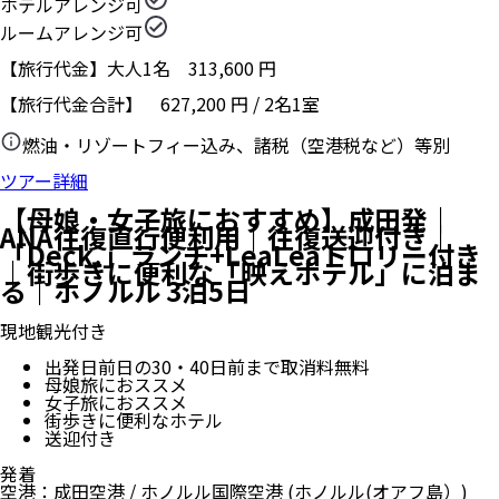
ホテルアレンジ可
ルームアレンジ可
【旅行代金】大人1名
313,600
円
【旅行代金合計】
627,200
円
/
2
名
1
室
燃油・リゾートフィー込み、諸税（空港税など）等別
ツアー詳細
【母娘・女子旅におすすめ】成田発｜
ANA往復直行便利用｜往復送迎付き｜
「Deck.」ランチ+LeaLeaトロリー付き
｜街歩きに便利な「映えホテル」に泊ま
る｜ホノルル 3泊5日
現地観光付き
出発日前日の30・40日前まで取消料無料
母娘旅におススメ
女子旅におススメ
街歩きに便利なホテル
送迎付き
発着
空港
：
成田空港
/
ホノルル国際空港
(ホノルル(オアフ島）)