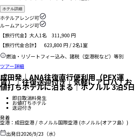
ホテル詳細
ホテルアレンジ可
ルームアレンジ可
【旅行代金】大人1名
311,900
円
【旅行代金合計】
623,800
円
/
2
名
1
室
燃油・リゾートフィー込み、諸税（空港税など）等別
ツアー詳細
成田発｜ANA往復直行便利用（PEX運
賃）｜往復送迎付き｜気軽にアロハ！お
値打ちホテルに泊まる｜ホノルル 3泊5日
即日取消料発生
お値打ちホテル
送迎付き
発着
空港
：
成田空港
/
ホノルル国際空港
(ホノルル(オアフ島）)
出発日
2026/9/23（水）