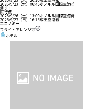
2026/9/23（水）
20:10
成田空港
発
2026/9/23（水）
08:45
ホノルル国際空港
着
帰り
：
直行便
2026/9/26（土）
13:00
ホノルル国際空港
発
2026/9/27（日）
16:15
成田空港
着
エコノミー
フライトアレンジ可
ホテル