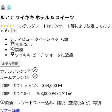
ルアナ ワイキキ ホテル & スイーツ
・ホテルグレードはアンケート等により決定しており
ます。
?
シティビュー クイーンベッド2台
食事 なし
禁煙
ワイキキ ビーチ ウォークに近接
ホテル詳細
ホテルアレンジ可
ルームアレンジ可
【旅行代金】大人1名
354,000
円
【旅行代金合計】
708,000
円
/
2
名
1
室
燃油・リゾートフィー込み、諸税（空港税など）等別
ツアー詳細