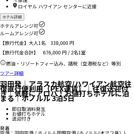
禁煙
ロイヤル ハワイアン センターに近接
ホテル詳細
ホテルアレンジ可
ルームアレンジ可
【旅行代金】大人1名
338,000
円
【旅行代金合計】
676,000
円
/
2
名
1
室
燃油・リゾートフィー込み、諸税（空港税など）等別
ツアー詳細
羽田発｜アラスカ航空/ハワイアン航空往
復直行便利用（PEX運賃）｜往復送迎付
き｜気軽にアロハ！お値打ちホテルに泊
まる｜ホノルル 3泊5日
即日取消料発生
お値打ちホテル
送迎付き
発着
空港
：
羽田空港
/
ホノルル国際空港
(ホノルル(オアフ島）)