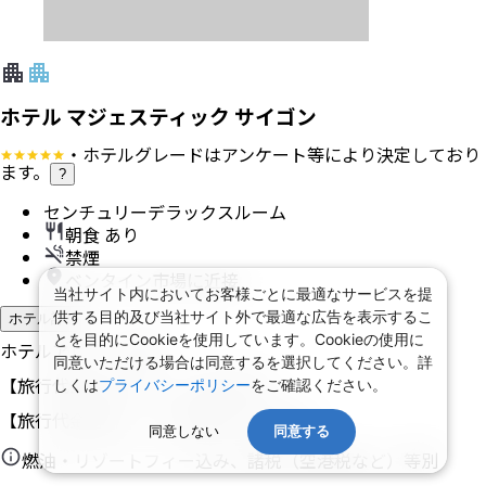
ホテル マジェスティック サイゴン
・ホテルグレードはアンケート等により決定しており
ます。
?
センチュリーデラックスルーム
朝食 あり
禁煙
ベンタイン市場に近接
当社サイト内においてお客様ごとに最適なサービスを提
供する目的及び当社サイト外で最適な広告を表示するこ
ホテル詳細
とを目的にCookieを使用しています。Cookieの使用に
ホテルアレンジ可
同意いただける場合は同意するを選択してください。詳
【旅行代金】大人1名
208,400
円
しくは
プライバシーポリシー
をご確認ください。
【旅行代金合計】
416,800
円
/
2
名
1
室
同意しない
同意する
燃油・リゾートフィー込み、諸税（空港税など）等別