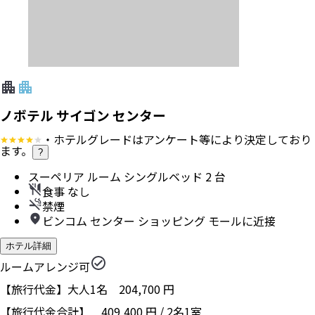
ノボテル サイゴン センター
・ホテルグレードはアンケート等により決定しており
ます。
?
スーペリア ルーム シングルベッド 2 台
食事 なし
禁煙
ビンコム センター ショッピング モールに近接
ホテル詳細
ルームアレンジ可
【旅行代金】大人1名
204,700
円
【旅行代金合計】
409,400
円
/
2
名
1
室