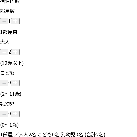
宿泊内訳
部屋数
1
1
部屋目
大人
2
(12歳以上)
こども
0
(2〜11歳)
乳幼児
0
(0〜1歳)
1部屋 ／大人2名 こども0名 乳幼児0名 (合計2名)