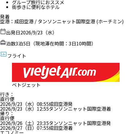
グループ旅行におススメ
街歩きに便利なホテル
発着
空港
：
成田空港
/
タンソンニャット国際空港
(ホーチミン)
出発日
2026/9/23（水）
泊数
3
泊
5
日（現地滞在時間：
3日10時間
）
フライト
ベトジェット
行き
：
直行便
2026/9/23（水）
08:55
成田空港
発
2026/9/23（水）
12:55
タンソンニャット国際空港
着
帰り
：
直行便
2026/9/26（土）
23:35
タンソンニャット国際空港
発
2026/9/27（日）
07:55
成田空港
着
エコノミー