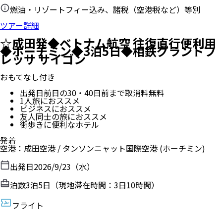
燃油・リゾートフィー込み、諸税（空港税など）等別
ツアー詳細
☆成田発◆ベトナム航空 往復直行便利用
◆ホーチミン◆3泊5日◆相鉄グランドフ
レッサ サイゴン
おもてなし付き
出発日前日の30・40日前まで取消料無料
1人旅におススメ
ビジネスにおススメ
友人同士の旅におススメ
街歩きに便利なホテル
発着
空港
：
成田空港
/
タンソンニャット国際空港
(ホーチミン)
出発日
2026/9/23（水）
泊数
3
泊
5
日（現地滞在時間：
3日10時間
）
フライト