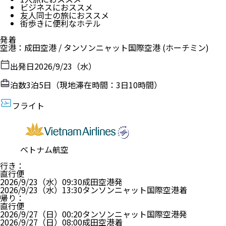
ビジネスにおススメ
友人同士の旅におススメ
街歩きに便利なホテル
発着
空港
：
成田空港
/
タンソンニャット国際空港
(ホーチミン)
出発日
2026/9/23（水）
泊数
3
泊
5
日（現地滞在時間：
3日10時間
）
フライト
ベトナム航空
行き
：
直行便
2026/9/23（水）
09:30
成田空港
発
2026/9/23（水）
13:30
タンソンニャット国際空港
着
帰り
：
直行便
2026/9/27（日）
00:20
タンソンニャット国際空港
発
2026/9/27（日）
08:00
成田空港
着