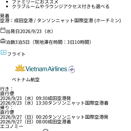
ファミリーにおススメ
クラブルームやラウンジアクセス付きも選べる
発着
空港
：
成田空港
/
タンソンニャット国際空港
(ホーチミン)
出発日
2026/9/23（水）
泊数
3
泊
5
日（現地滞在時間：
3日10時間
）
フライト
ベトナム航空
行き
：
直行便
2026/9/23（水）
09:30
成田空港
発
2026/9/23（水）
13:30
タンソンニャット国際空港
着
帰り
：
直行便
2026/9/27（日）
00:20
タンソンニャット国際空港
発
2026/9/27（日）
08:00
成田空港
着
エコノミー