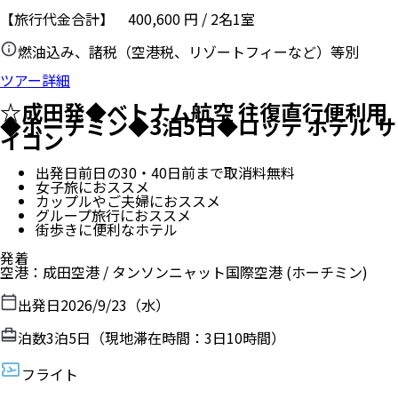
【旅行代金合計】
400,600
円
/
2
名
1
室
燃油込み、諸税（空港税、リゾートフィーなど）等別
ツアー詳細
☆成田発◆ベトナム航空 往復直行便利用
◆ホーチミン◆3泊5日◆ロッテ ホテル サ
イゴン
出発日前日の30・40日前まで取消料無料
女子旅におススメ
カップルやご夫婦におススメ
グループ旅行におススメ
街歩きに便利なホテル
発着
空港
：
成田空港
/
タンソンニャット国際空港
(ホーチミン)
出発日
2026/9/23（水）
泊数
3
泊
5
日（現地滞在時間：
3日10時間
）
フライト