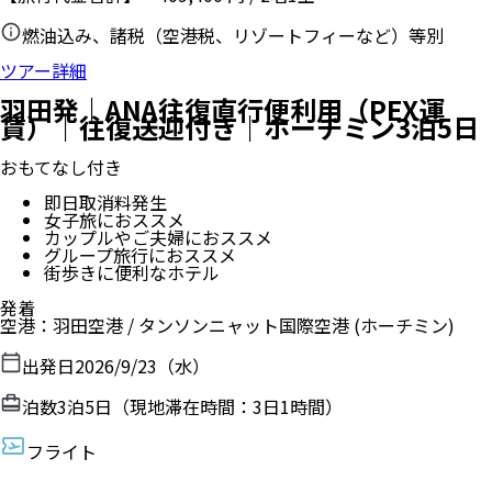
燃油込み、諸税（空港税、リゾートフィーなど）等別
ツアー詳細
羽田発｜ANA往復直行便利用（PEX運
賃）｜往復送迎付き｜ホーチミン3泊5日
おもてなし付き
即日取消料発生
女子旅におススメ
カップルやご夫婦におススメ
グループ旅行におススメ
街歩きに便利なホテル
発着
空港
：
羽田空港
/
タンソンニャット国際空港
(ホーチミン)
出発日
2026/9/23（水）
泊数
3
泊
5
日（現地滞在時間：
3日1時間
）
フライト