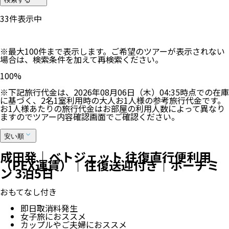
33
件表示中
※最大100件まで表示します。ご希望のツアーが表示されない
場合は、検索条件を加えて再検索ください。
100
%
※下記旅行代金は、
2026年08月06日（木）04:35
時点での在庫
に基づく、
2
名
1
室利用時の大人お1人様の参考旅行代金です。
お1人様あたりの旅行代金はお部屋の利用人数によって異なり
ますのでツアー内容確認画面でご確認ください。
安い順
成田発｜ベトジェット 往復直行便利用
（PEX運賃）｜往復送迎付き｜ホーチミ
ン 3泊5日
おもてなし付き
即日取消料発生
女子旅におススメ
カップルやご夫婦におススメ