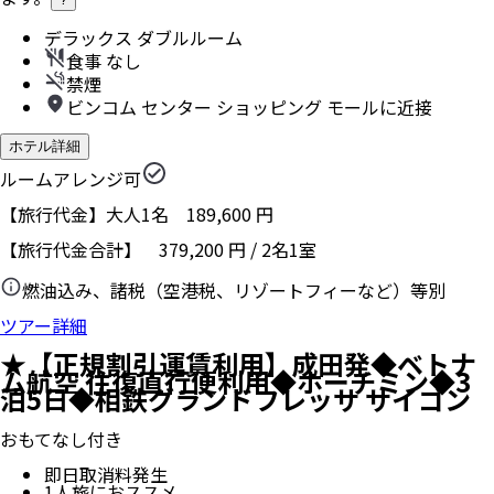
デラックス ダブルルーム
食事 なし
禁煙
ビンコム センター ショッピング モールに近接
ホテル詳細
ルームアレンジ可
【旅行代金】大人1名
189,600
円
【旅行代金合計】
379,200
円
/
2
名
1
室
燃油込み、諸税（空港税、リゾートフィーなど）等別
ツアー詳細
★【正規割引運賃利用】成田発◆ベトナ
ム航空 往復直行便利用◆ホーチミン◆3
泊5日◆相鉄グランドフレッサ サイゴン
おもてなし付き
即日取消料発生
1人旅におススメ