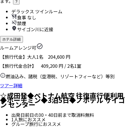
ます。
?
デラックス ツインルーム
食事 なし
禁煙
サイゴン川に近接
ホテル詳細
ルームアレンジ可
【旅行代金】大人1名
204,600
円
【旅行代金合計】
409,200
円
/
2
名
1
室
燃油込み、諸税（空港税、リゾートフィーなど）等別
ツアー詳細
☆成田発◆ベトナム航空 往復直行便利用
◆ホーチミン◆3泊5日◆ノボテル サイゴ
ン センター
出発日前日の30・40日前まで取消料無料
1人旅におススメ
グループ旅行におススメ