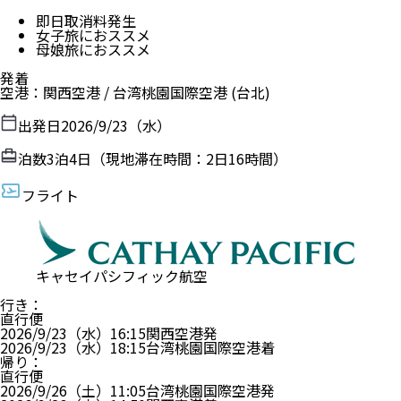
即日取消料発生
女子旅におススメ
母娘旅におススメ
発着
空港
：
関西空港
/
台湾桃園国際空港
(台北)
出発日
2026/9/23（水）
泊数
3
泊
4
日（現地滞在時間：
2日16時間
）
フライト
キャセイパシフィック航空
行き
：
直行便
2026/9/23（水）
16:15
関西空港
発
2026/9/23（水）
18:15
台湾桃園国際空港
着
帰り
：
直行便
2026/9/26（土）
11:05
台湾桃園国際空港
発