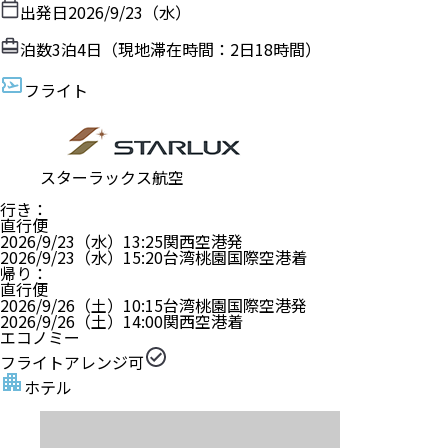
出発日
2026/9/23（水）
泊数
3
泊
4
日（現地滞在時間：
2日18時間
）
フライト
スターラックス航空
行き
：
直行便
2026/9/23（水）
13:25
関西空港
発
2026/9/23（水）
15:20
台湾桃園国際空港
着
帰り
：
直行便
2026/9/26（土）
10:15
台湾桃園国際空港
発
2026/9/26（土）
14:00
関西空港
着
エコノミー
フライトアレンジ可
ホテル