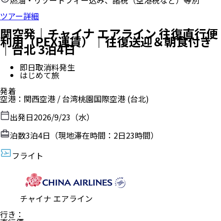
燃油・リゾートフィー込み、諸税（空港税など）等別
ツアー詳細
関空発｜チャイナ エアライン 往復直行便
利用（PEX運賃）｜往復送迎＆朝食付き
｜台北 3泊4日
即日取消料発生
はじめて旅
発着
空港
：
関西空港
/
台湾桃園国際空港
(台北)
出発日
2026/9/23（水）
泊数
3
泊
4
日（現地滞在時間：
2日23時間
）
フライト
チャイナ エアライン
行き
：