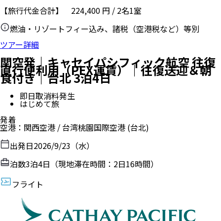
【旅行代金合計】
224,400
円
/
2
名
1
室
燃油・リゾートフィー込み、諸税（空港税など）等別
ツアー詳細
関空発｜キャセイパシフィック航空 往復
直行便利用（PEX運賃）｜往復送迎＆朝
食付き｜台北 3泊4日
即日取消料発生
はじめて旅
発着
空港
：
関西空港
/
台湾桃園国際空港
(台北)
出発日
2026/9/23（水）
泊数
3
泊
4
日（現地滞在時間：
2日16時間
）
フライト