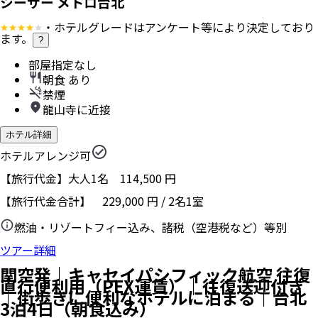
シーザー メトロ台北
・ホテルグレードはアンケート等により決定しており
ます。
?
部屋指定なし
朝食 あり
禁煙
龍山寺に近接
ホテル詳細
ホテルアレンジ可
【旅行代金】大人1名
114,500
円
【旅行代金合計】
229,000
円
/
2
名
1
室
燃油・リゾートフィー込み、諸税（空港税など）等別
ツアー詳細
関空発｜キャセイパシフィック航空 往復
直行便利用（PEX運賃）｜往復送迎付き
｜街歩きに便利なホテルに泊まる｜台北
3泊4日（朝食込み）