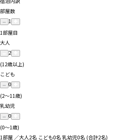
宿泊内訳
部屋数
1
1
部屋目
大人
2
(12歳以上)
こども
0
(2〜11歳)
乳幼児
0
(0〜1歳)
1部屋 ／大人2名 こども0名 乳幼児0名 (合計2名)