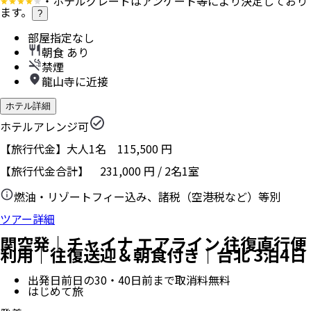
・ホテルグレードはアンケート等により決定しており
ます。
?
部屋指定なし
朝食 あり
禁煙
龍山寺に近接
ホテル詳細
ホテルアレンジ可
【旅行代金】大人1名
115,500
円
【旅行代金合計】
231,000
円
/
2
名
1
室
燃油・リゾートフィー込み、諸税（空港税など）等別
ツアー詳細
関空発｜チャイナ エアライン 往復直行便
利用｜往復送迎＆朝食付き｜台北 3泊4日
出発日前日の30・40日前まで取消料無料
はじめて旅