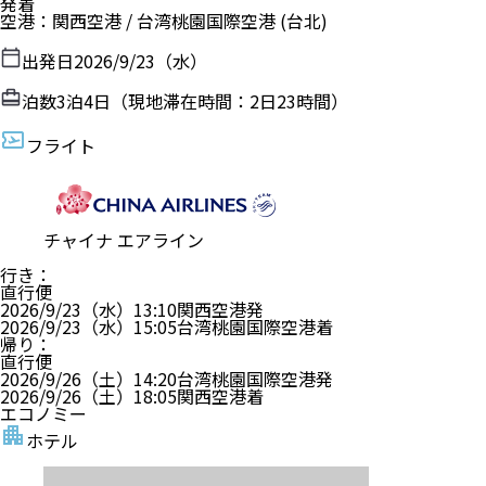
発着
空港
：
関西空港
/
台湾桃園国際空港
(台北)
出発日
2026/9/23（水）
泊数
3
泊
4
日（現地滞在時間：
2日23時間
）
フライト
チャイナ エアライン
行き
：
直行便
2026/9/23（水）
13:10
関西空港
発
2026/9/23（水）
15:05
台湾桃園国際空港
着
帰り
：
直行便
2026/9/26（土）
14:20
台湾桃園国際空港
発
2026/9/26（土）
18:05
関西空港
着
エコノミー
ホテル