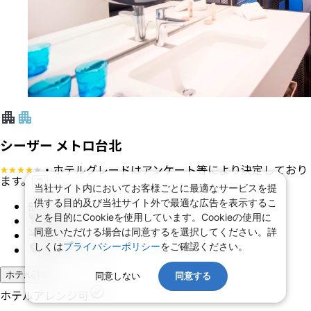
シーザー メトロ台北
・ホテルグレードはアンケート等により決定しており
ます。
?
当社サイト内においてお客様ごとに最適なサービスを提
供する目的及び当社サイト外で最適な広告を表示するこ
部屋指定なし
とを目的にCookieを使用しています。Cookieの使用に
朝食 あり
同意いただける場合は同意するを選択してください。詳
禁煙
しくは
プライバシーポリシー
をご確認ください。
龍山寺に近接
ホテル詳細
同意しない
同意する
ホテルアレンジ可