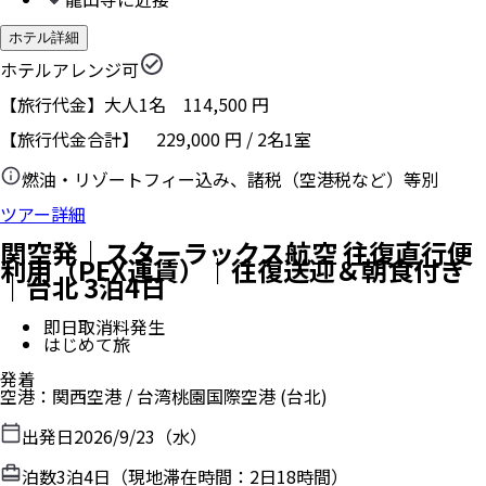
ホテル詳細
ホテルアレンジ可
【旅行代金】大人1名
114,500
円
【旅行代金合計】
229,000
円
/
2
名
1
室
燃油・リゾートフィー込み、諸税（空港税など）等別
ツアー詳細
関空発｜スターラックス航空 往復直行便
利用（PEX運賃）｜往復送迎＆朝食付き
｜台北 3泊4日
即日取消料発生
はじめて旅
発着
空港
：
関西空港
/
台湾桃園国際空港
(台北)
出発日
2026/9/23（水）
泊数
3
泊
4
日（現地滞在時間：
2日18時間
）