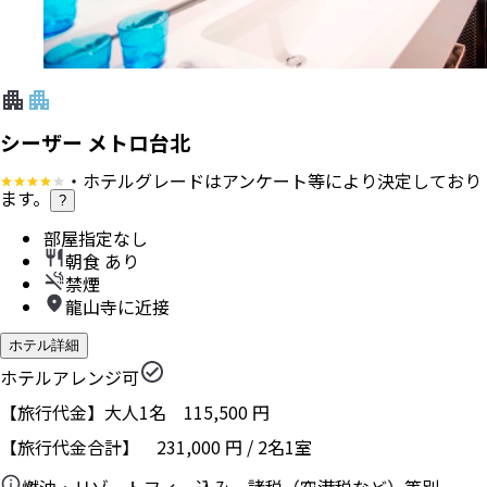
シーザー メトロ台北
・ホテルグレードはアンケート等により決定しており
ます。
?
部屋指定なし
朝食 あり
禁煙
龍山寺に近接
ホテル詳細
ホテルアレンジ可
【旅行代金】大人1名
115,500
円
【旅行代金合計】
231,000
円
/
2
名
1
室