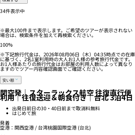
34
件表示中
※最大100件まで表示します。ご希望のツアーが表示されない
場合は、検索条件を加えて再検索ください。
100
%
※下記旅行代金は、
2026年08月06日（木）04:35
時点での在庫
に基づく、
2
名
1
室利用時の大人お1人様の参考旅行代金です。
お1人様あたりの旅行代金はお部屋の利用人数によって異なり
ますのでツアー内容確認画面でご確認ください。
安い順
関空発｜スターラックス航空 往復直行便
利用｜往復送迎＆朝食付き｜台北 3泊4日
出発日前日の30・40日前まで取消料無料
はじめて旅
発着
空港
：
関西空港
/
台湾桃園国際空港
(台北)