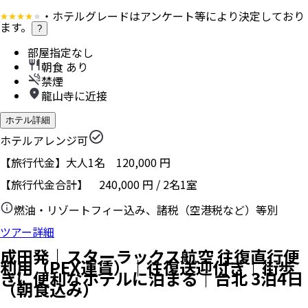
・ホテルグレードはアンケート等により決定しており
ます。
?
部屋指定なし
朝食 あり
禁煙
龍山寺に近接
ホテル詳細
ホテルアレンジ可
【旅行代金】大人1名
120,000
円
【旅行代金合計】
240,000
円
/
2
名
1
室
燃油・リゾートフィー込み、諸税（空港税など）等別
ツアー詳細
成田発｜スターラックス航空 往復直行便
利用（PEX運賃）｜往復送迎付き｜街歩
きに便利なホテルに泊まる｜台北 3泊4日
（朝食込み）