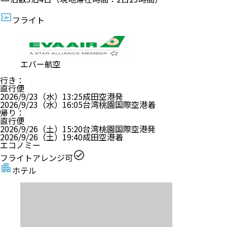
フライト
エバー航空
行き
：
直行便
2026/9/23（水）
13:25
成田空港
発
2026/9/23（水）
16:05
台湾桃園国際空港
着
帰り
：
直行便
2026/9/26（土）
15:20
台湾桃園国際空港
発
2026/9/26（土）
19:40
成田空港
着
エコノミー
フライトアレンジ可
ホテル