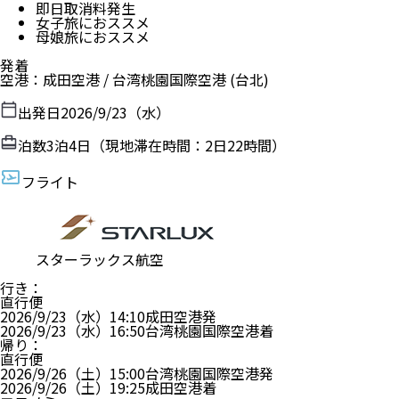
即日取消料発生
女子旅におススメ
母娘旅におススメ
発着
空港
：
成田空港
/
台湾桃園国際空港
(台北)
出発日
2026/9/23（水）
泊数
3
泊
4
日（現地滞在時間：
2日22時間
）
フライト
スターラックス航空
行き
：
直行便
2026/9/23（水）
14:10
成田空港
発
2026/9/23（水）
16:50
台湾桃園国際空港
着
帰り
：
直行便
2026/9/26（土）
15:00
台湾桃園国際空港
発
2026/9/26（土）
19:25
成田空港
着