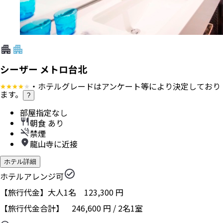
シーザー メトロ台北
・ホテルグレードはアンケート等により決定しており
ます。
?
部屋指定なし
朝食 あり
禁煙
龍山寺に近接
ホテル詳細
ホテルアレンジ可
【旅行代金】大人1名
123,300
円
【旅行代金合計】
246,600
円
/
2
名
1
室