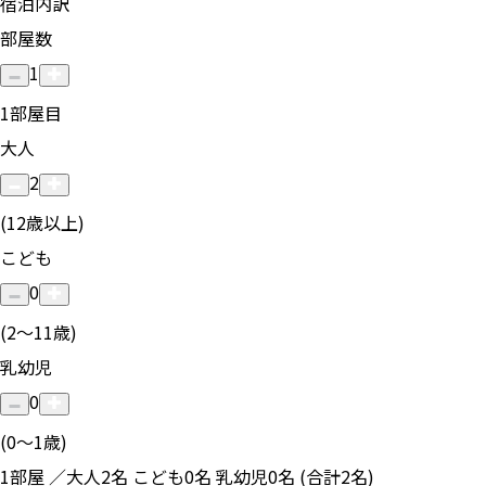
宿泊内訳
部屋数
1
1
部屋目
大人
2
(12歳以上)
こども
0
(2〜11歳)
乳幼児
0
(0〜1歳)
1部屋 ／大人2名 こども0名 乳幼児0名 (合計2名)