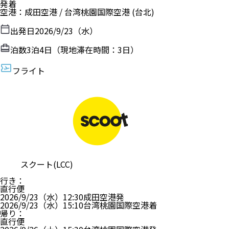
発着
空港
：
成田空港
/
台湾桃園国際空港
(台北)
出発日
2026/9/23（水）
泊数
3
泊
4
日（現地滞在時間：
3日
）
フライト
スクート(LCC)
行き
：
直行便
2026/9/23（水）
12:30
成田空港
発
2026/9/23（水）
15:10
台湾桃園国際空港
着
帰り
：
直行便