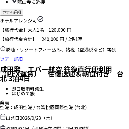
龍山寺に近接
ホテル詳細
ホテルアレンジ可
【旅行代金】大人1名
120,000
円
【旅行代金合計】
240,000
円
/
2
名
1
室
燃油・リゾートフィー込み、諸税（空港税など）等別
ツアー詳細
成田発｜エバー航空 往復直行便利用
（PEX運賃）｜往復送迎＆朝食付き｜台
北 3泊4日
即日取消料発生
はじめて旅
発着
空港
：
成田空港
/
台湾桃園国際空港
(台北)
出発日
2026/9/23（水）
泊数
3
泊
4
日（現地滞在時間：
2日23時間
）