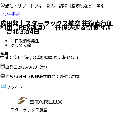
燃油・リゾートフィー込み、諸税（空港税など）等別
ツアー詳細
成田発｜スターラックス航空 往復直行便
利用（PEX運賃）｜往復送迎＆朝食付き
｜台北 3泊4日
即日取消料発生
はじめて旅
発着
空港
：
成田空港
/
台湾桃園国際空港
(台北)
出発日
2026/9/23（水）
泊数
3
泊
4
日（現地滞在時間：
2日22時間
）
フライト
スターラックス航空