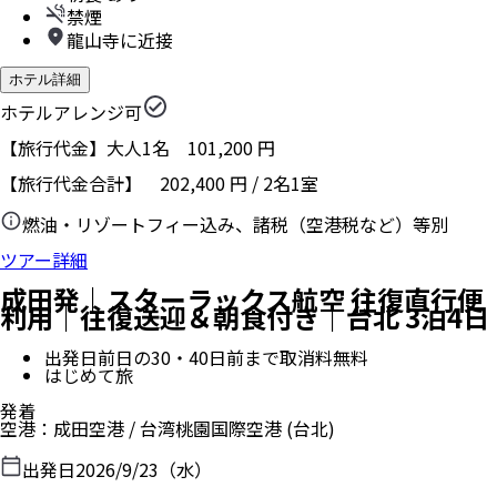
禁煙
龍山寺に近接
ホテル詳細
ホテルアレンジ可
【旅行代金】大人1名
101,200
円
【旅行代金合計】
202,400
円
/
2
名
1
室
燃油・リゾートフィー込み、諸税（空港税など）等別
ツアー詳細
成田発｜スターラックス航空 往復直行便
利用｜往復送迎＆朝食付き｜台北 3泊4日
出発日前日の30・40日前まで取消料無料
はじめて旅
発着
空港
：
成田空港
/
台湾桃園国際空港
(台北)
出発日
2026/9/23（水）