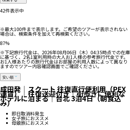
43
件表示中
※最大100件まで表示します。ご希望のツアーが表示されない
場合は、検索条件を加えて再検索ください。
87
%
※下記旅行代金は、
2026年08月06日（木）04:35
時点での在庫
に基づく、
2
名
1
室利用時の大人お1人様の参考旅行代金です。
お1人様あたりの旅行代金はお部屋の利用人数によって異なり
ますのでツアー内容確認画面でご確認ください。
安い順
成田発｜スクート 往復直行便利用（PEX
運賃）｜往復送迎付き｜街歩きに便利な
ホテルに泊まる｜台北 3泊4日（朝食込
み）
即日取消料発生
女子旅におススメ
母娘旅におススメ