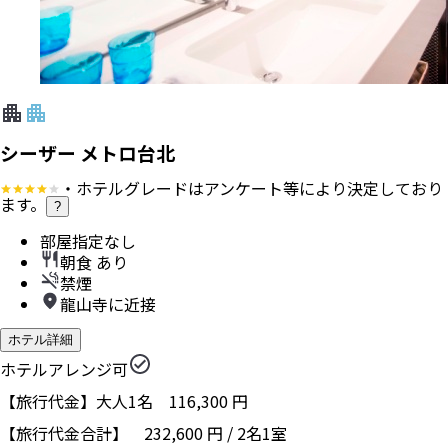
シーザー メトロ台北
・ホテルグレードはアンケート等により決定しており
ます。
?
部屋指定なし
朝食 あり
禁煙
龍山寺に近接
ホテル詳細
ホテルアレンジ可
【旅行代金】大人1名
116,300
円
【旅行代金合計】
232,600
円
/
2
名
1
室