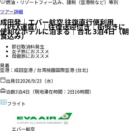
燃油・リゾートフィー込み、諸税（空港税など）等別
ツアー詳細
成田発｜エバー航空 往復直行便利用
（PEX運賃）｜往復送迎付き｜街歩きに
便利なホテルに泊まる｜台北 3泊4日（朝
食込み）
即日取消料発生
女子旅におススメ
母娘旅におススメ
発着
空港
：
成田空港
/
台湾桃園国際空港
(台北)
出発日
2026/9/23（水）
泊数
3
泊
4
日（現地滞在時間：
2日16時間
）
フライト
エバー航空