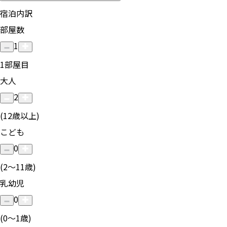
宿泊内訳
部屋数
1
1
部屋目
大人
2
(12歳以上)
こども
0
(2〜11歳)
乳幼児
0
(0〜1歳)