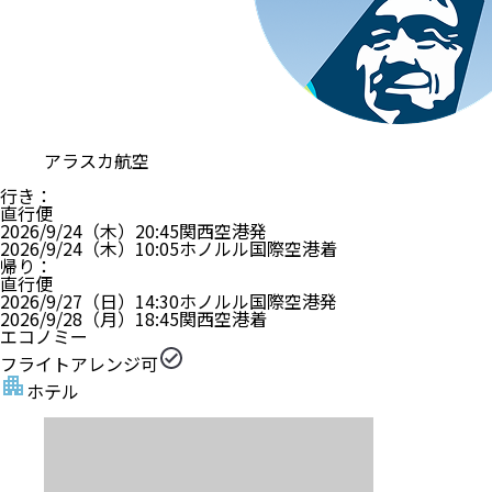
アラスカ航空
行き
：
直行便
2026/9/24（木）
20:45
関西空港
発
2026/9/24（木）
10:05
ホノルル国際空港
着
帰り
：
直行便
2026/9/27（日）
14:30
ホノルル国際空港
発
2026/9/28（月）
18:45
関西空港
着
エコノミー
フライトアレンジ可
ホテル