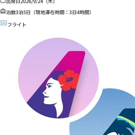
出発日
2026/9/24（木）
泊数
3
泊
5
日（現地滞在時間：
3日4時間
）
フライト