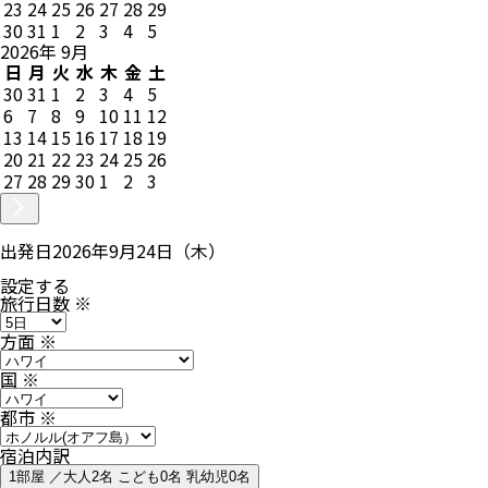
23
24
25
26
27
28
29
30
31
1
2
3
4
5
2026
年
9
月
日
月
火
水
木
金
土
30
31
1
2
3
4
5
6
7
8
9
10
11
12
13
14
15
16
17
18
19
20
21
22
23
24
25
26
27
28
29
30
1
2
3
出発日
2026年9月24日（木）
設定する
旅行日数
※
方面
※
国
※
都市
※
宿泊内訳
1部屋 ／大人2名 こども0名 乳幼児0名