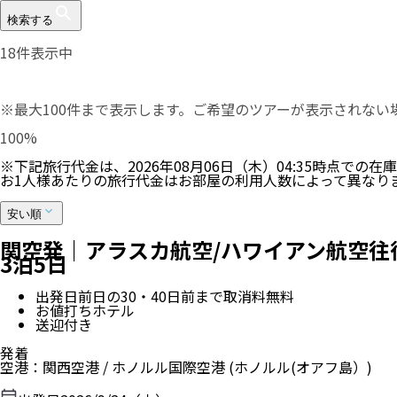
検索する
18
件表示中
※最大100件まで表示します。ご希望のツアーが表示されな
100
%
※下記旅行代金は、
2026年08月06日（木）04:35
時点での在庫
お1人様あたりの旅行代金はお部屋の利用人数によって異なり
安い順
関空発｜アラスカ航空/ハワイアン航空
3泊5日
出発日前日の30・40日前まで取消料無料
お値打ちホテル
送迎付き
発着
空港
：
関西空港
/
ホノルル国際空港
(ホノルル(オアフ島）)