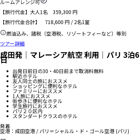
ルームアレンジ可
【旅行代金】大人1名
359,300
円
【旅行代金合計】
718,600
円
/
2
名
1
室
燃油込み、諸税（空港税、リゾートフィーなど）等別
ツアー詳細
成田発｜マレーシア航空 利用｜パリ 3泊6
日
出発日前日の30・40日前まで取消料無料
駅近ホテル
友人同士の旅におススメ
ショッピングに便利なホテル
ファミリーにおススメ
1人旅におススメ
街歩きに便利なホテル
学生旅行におススメ
パリ２０区内
スタンダードクラスのホテル
発着
空港
：
成田空港
/
パリ＝シャルル・ド・ゴール空港
(パリ)