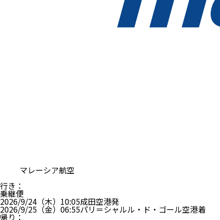
マレーシア航空
行き
：
乗継便
2026/9/24（木）
10:05
成田空港
発
2026/9/25（金）
06:55
パリ＝シャルル・ド・ゴール空港
着
帰り
：