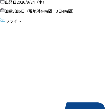
出発日
2026/9/24（木）
泊数
3
泊
6
日（現地滞在時間：
3日4時間
）
フライト