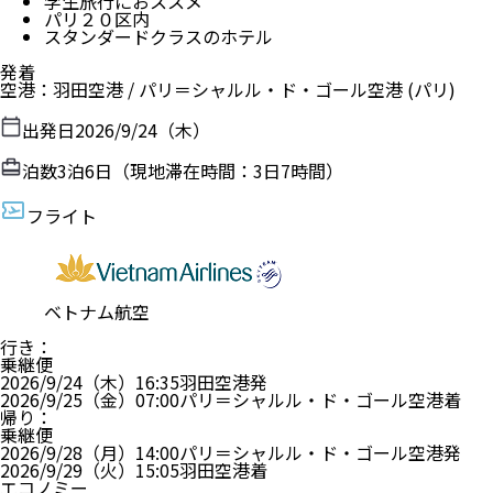
学生旅行におススメ
パリ２０区内
スタンダードクラスのホテル
発着
空港
：
羽田空港
/
パリ＝シャルル・ド・ゴール空港
(パリ)
出発日
2026/9/24（木）
泊数
3
泊
6
日（現地滞在時間：
3日7時間
）
フライト
ベトナム航空
行き
：
乗継便
2026/9/24（木）
16:35
羽田空港
発
2026/9/25（金）
07:00
パリ＝シャルル・ド・ゴール空港
着
帰り
：
乗継便
2026/9/28（月）
14:00
パリ＝シャルル・ド・ゴール空港
発
2026/9/29（火）
15:05
羽田空港
着
エコノミー