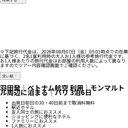
17
件表示中
※最大100件まで表示します。ご希望のツアーが表示されない
場合は、検索条件を加えて再検索ください。
100
%
※下記旅行代金は、
2026年08月07日（金）05:01
時点での在庫
に基づく、
2
名
1
室利用時の大人お1人様の参考旅行代金です。
お1人様あたりの旅行代金はお部屋の利用人数によって異なり
ますのでツアー内容確認画面でご確認ください。
安い順
羽田発｜ベトナム航空 利用｜モンマルト
ル周辺に泊まる｜パリ 3泊6日
出発日前日の30・40日前まで取消料無料
駅近ホテル
友人同士の旅におススメ
ショッピングに便利なホテル
ファミリーにおススメ
1人旅におススメ