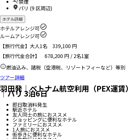
禁煙
パリ (9 区周辺)
ホテル詳細
ホテルアレンジ可
ルームアレンジ可
【旅行代金】大人1名
339,100
円
【旅行代金合計】
678,200
円
/
2
名
1
室
燃油込み、諸税（空港税、リゾートフィーなど）等別
ツアー詳細
羽田発｜ベトナム航空利用（PEX運賃）
｜パリ 3泊6日
即日取消料発生
駅近ホテル
友人同士の旅におススメ
ショッピングに便利なホテル
ファミリーにおススメ
1人旅におススメ
街歩きに便利なホテル