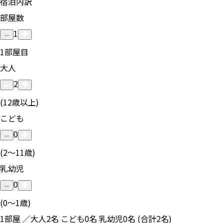
宿泊内訳
部屋数
1
1
部屋目
大人
2
(12歳以上)
こども
0
(2〜11歳)
乳幼児
0
(0〜1歳)
1部屋 ／大人2名 こども0名 乳幼児0名 (合計2名)