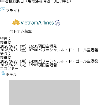
泊数
3
泊
6
日（現地滞在時間：
3日7時間
）
フライト
ベトナム航空
行き
：
乗継便
2026/9/24（木）
16:35
羽田空港
発
2026/9/25（金）
07:00
パリ＝シャルル・ド・ゴール空港
着
帰り
：
乗継便
2026/9/28（月）
14:00
パリ＝シャルル・ド・ゴール空港
発
2026/9/29（火）
15:05
羽田空港
着
エコノミー
ホテル