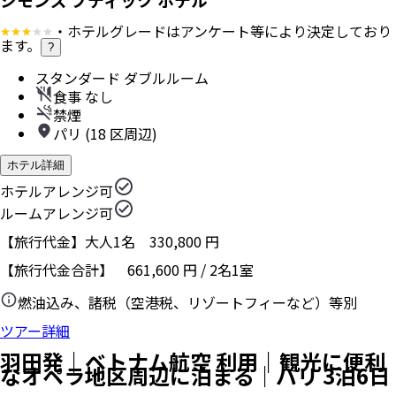
・ホテルグレードはアンケート等により決定しており
ます。
?
スタンダード ダブルルーム
食事 なし
禁煙
パリ (18 区周辺)
ホテル詳細
ホテルアレンジ可
ルームアレンジ可
【旅行代金】大人1名
330,800
円
【旅行代金合計】
661,600
円
/
2
名
1
室
燃油込み、諸税（空港税、リゾートフィーなど）等別
ツアー詳細
羽田発｜ベトナム航空 利用｜観光に便利
なオペラ地区周辺に泊まる｜パリ 3泊6日