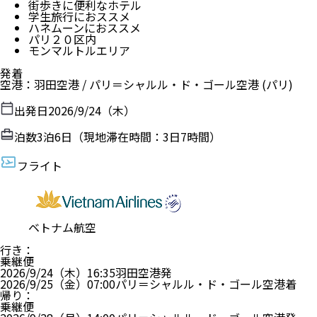
街歩きに便利なホテル
学生旅行におススメ
ハネムーンにおススメ
パリ２０区内
モンマルトルエリア
発着
空港
：
羽田空港
/
パリ＝シャルル・ド・ゴール空港
(パリ)
出発日
2026/9/24（木）
泊数
3
泊
6
日（現地滞在時間：
3日7時間
）
フライト
ベトナム航空
行き
：
乗継便
2026/9/24（木）
16:35
羽田空港
発
2026/9/25（金）
07:00
パリ＝シャルル・ド・ゴール空港
着
帰り
：
乗継便