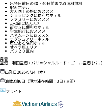
出発日前日の30・40日前まで取消料無料
駅近ホテル
友人同士の旅におススメ
ショッピングに便利なホテル
ファミリーにおススメ
1人旅におススメ
街歩きに便利なホテル
学生旅行におススメ
ハネムーンにおススメ
ラグジュアリーホテル
歴史ある名門ホテル
オペラ座エリア
パリ２０区内
発着
空港
：
羽田空港
/
パリ＝シャルル・ド・ゴール空港
(パリ)
出発日
2026/9/24（木）
泊数
3
泊
6
日（現地滞在時間：
3日7時間
）
フライト