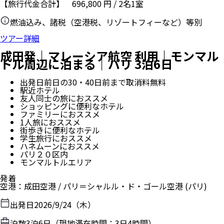
【旅行代金合計】
696,800
円
/
2
名
1
室
燃油込み、諸税（空港税、リゾートフィーなど）等別
ツアー詳細
成田発｜マレーシア航空 利用｜モンマル
トル周辺に泊まる｜パリ 3泊6日
出発日前日の30・40日前まで取消料無料
駅近ホテル
友人同士の旅におススメ
ショッピングに便利なホテル
ファミリーにおススメ
1人旅におススメ
街歩きに便利なホテル
学生旅行におススメ
ハネムーンにおススメ
パリ２０区内
モンマルトルエリア
発着
空港
：
成田空港
/
パリ＝シャルル・ド・ゴール空港
(パリ)
出発日
2026/9/24（木）
泊数
3
泊
6
日（現地滞在時間：
3日4時間
）