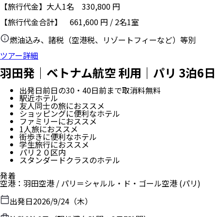
【旅行代金】大人1名
330,800
円
【旅行代金合計】
661,600
円
/
2
名
1
室
燃油込み、諸税（空港税、リゾートフィーなど）等別
ツアー詳細
羽田発｜ベトナム航空 利用｜パリ 3泊6日
出発日前日の30・40日前まで取消料無料
駅近ホテル
友人同士の旅におススメ
ショッピングに便利なホテル
ファミリーにおススメ
1人旅におススメ
街歩きに便利なホテル
学生旅行におススメ
パリ２０区内
スタンダードクラスのホテル
発着
空港
：
羽田空港
/
パリ＝シャルル・ド・ゴール空港
(パリ)
出発日
2026/9/24（木）