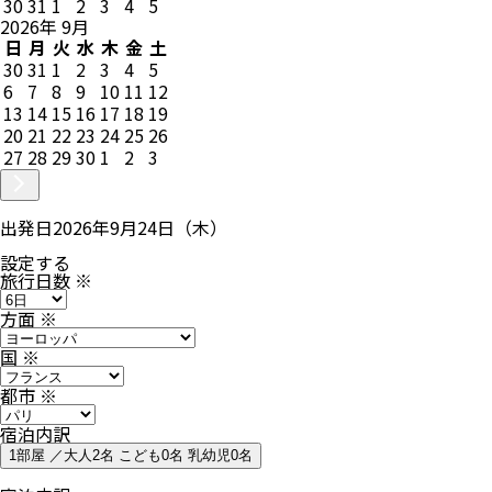
30
31
1
2
3
4
5
2026
年
9
月
日
月
火
水
木
金
土
30
31
1
2
3
4
5
6
7
8
9
10
11
12
13
14
15
16
17
18
19
20
21
22
23
24
25
26
27
28
29
30
1
2
3
出発日
2026年9月24日（木）
設定する
旅行日数
※
方面
※
国
※
都市
※
宿泊内訳
1部屋 ／大人2名 こども0名 乳幼児0名