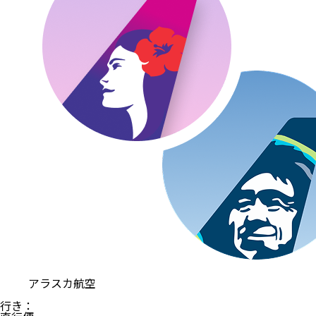
アラスカ航空
行き
：