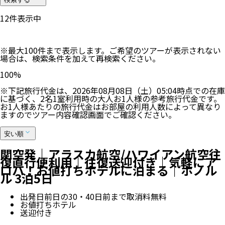
12
件表示中
※最大100件まで表示します。ご希望のツアーが表示されない
場合は、検索条件を加えて再検索ください。
100
%
※下記旅行代金は、
2026年08月08日（土）05:04
時点での在庫
に基づく、
2
名
1
室利用時の大人お1人様の参考旅行代金です。
お1人様あたりの旅行代金はお部屋の利用人数によって異なり
ますのでツアー内容確認画面でご確認ください。
安い順
関空発｜アラスカ航空/ハワイアン航空往
復直行便利用｜往復送迎付き｜気軽にア
ロハ！お値打ちホテルに泊まる｜ホノル
ル 3泊5日
出発日前日の30・40日前まで取消料無料
お値打ちホテル
送迎付き