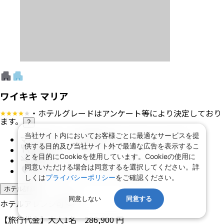
ワイキキ マリア
・ホテルグレードはアンケート等により決定しており
ます。
?
当社サイト内においてお客様ごとに最適なサービスを提
マリアタワー 部屋指定なし ダブルベッド2台
供する目的及び当社サイト外で最適な広告を表示するこ
食事 なし
とを目的にCookieを使用しています。Cookieの使用に
禁煙
同意いただける場合は同意するを選択してください。詳
ワイキキ ビーチ ウォークに近接
しくは
プライバシーポリシー
をご確認ください。
ホテル詳細
同意しない
同意する
ホテルアレンジ可
【旅行代金】大人1名
286,900
円