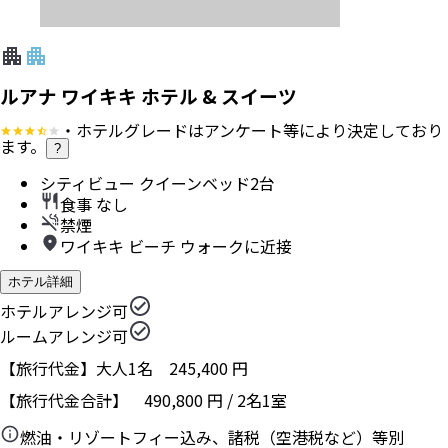
ルアナ ワイキキ ホテル & スイーツ
・ホテルグレードはアンケート等により決定しており
ます。
?
シティビュー クイーンベッド2台
食事 なし
禁煙
ワイキキ ビーチ ウォークに近接
ホテル詳細
ホテルアレンジ可
ルームアレンジ可
【旅行代金】大人1名
245,400
円
【旅行代金合計】
490,800
円
/
2
名
1
室
燃油・リゾートフィー込み、諸税（空港税など）等別