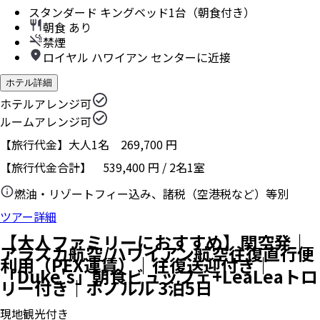
スタンダード キングベッド1台（朝食付き）
朝食 あり
禁煙
ロイヤル ハワイアン センターに近接
ホテル詳細
ホテルアレンジ可
ルームアレンジ可
【旅行代金】大人1名
269,700
円
【旅行代金合計】
539,400
円
/
2
名
1
室
燃油・リゾートフィー込み、諸税（空港税など）等別
ツアー詳細
【大人ファミリーにおすすめ】関空発｜
アラスカ航空/ハワイアン航空往復直行便
利用（PEX運賃）｜往復送迎付き｜
「Duke's」朝食ビュッフェ+LeaLeaトロ
リー付き｜ホノルル 3泊5日
現地観光付き