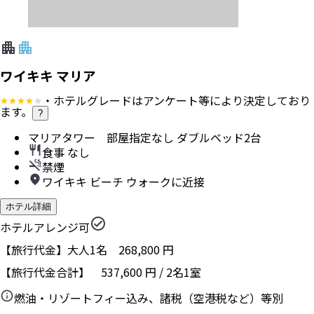
ワイキキ マリア
・ホテルグレードはアンケート等により決定しており
ます。
?
マリアタワー 部屋指定なし ダブルベッド2台
食事 なし
禁煙
ワイキキ ビーチ ウォークに近接
ホテル詳細
ホテルアレンジ可
【旅行代金】大人1名
268,800
円
【旅行代金合計】
537,600
円
/
2
名
1
室
燃油・リゾートフィー込み、諸税（空港税など）等別