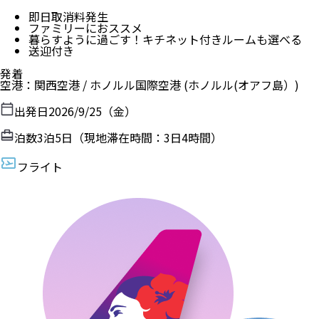
即日取消料発生
ファミリーにおススメ
暮らすように過ごす！キチネット付きルームも選べる
送迎付き
発着
空港
：
関西空港
/
ホノルル国際空港
(ホノルル(オアフ島）)
出発日
2026/9/25（金）
泊数
3
泊
5
日（現地滞在時間：
3日4時間
）
フライト