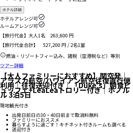
ホテル詳細
ホテルアレンジ可
ルームアレンジ可
【旅行代金】大人1名
263,600
円
【旅行代金合計】
527,200
円
/
2
名
1
室
燃油・リゾートフィー込み、諸税（空港税など）等別
ツアー詳細
【大人ファミリーにおすすめ】関空発｜
アラスカ航空/ハワイアン航空往復直行便
利用｜往復送迎付き｜「Duke's」朝食ビ
ュッフェ+LeaLeaトロリー付き｜ホノル
ル 3泊5日
現地観光付き
出発日前日の30・40日前まで取消料無料
ファミリーにおススメ
暮らすように過ごす！キチネット付きルームも選べる
送迎付き