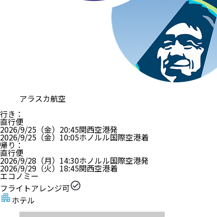
アラスカ航空
行き
：
直行便
2026/9/25（金）
20:45
関西空港
発
2026/9/25（金）
10:05
ホノルル国際空港
着
帰り
：
直行便
2026/9/28（月）
14:30
ホノルル国際空港
発
2026/9/29（火）
18:45
関西空港
着
エコノミー
フライトアレンジ可
ホテル