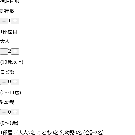
宿泊内訳
部屋数
1
1
部屋目
大人
2
(12歳以上)
こども
0
(2〜11歳)
乳幼児
0
(0〜1歳)
1部屋 ／大人2名 こども0名 乳幼児0名 (合計2名)