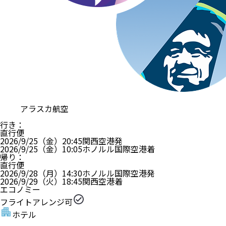
アラスカ航空
行き
：
直行便
2026/9/25（金）
20:45
関西空港
発
2026/9/25（金）
10:05
ホノルル国際空港
着
帰り
：
直行便
2026/9/28（月）
14:30
ホノルル国際空港
発
2026/9/29（火）
18:45
関西空港
着
エコノミー
フライトアレンジ可
ホテル