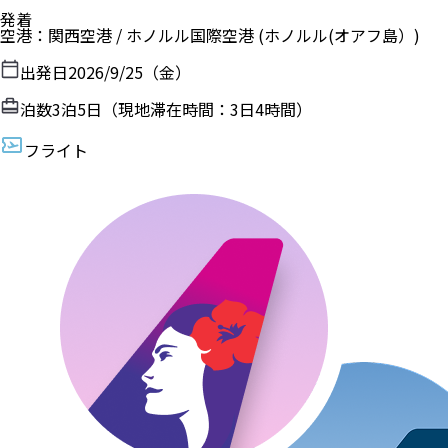
発着
空港
：
関西空港
/
ホノルル国際空港
(ホノルル(オアフ島）)
出発日
2026/9/25（金）
泊数
3
泊
5
日（現地滞在時間：
3日4時間
）
フライト