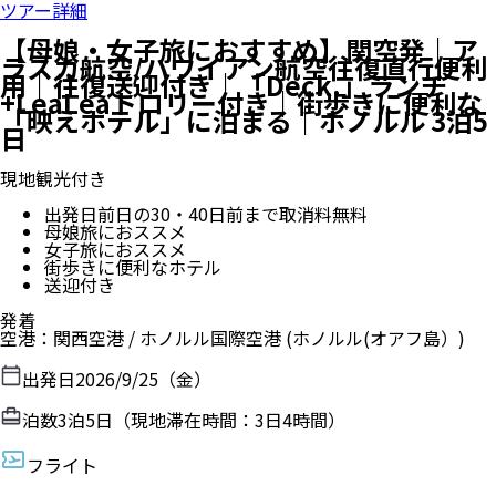
ツアー詳細
【母娘・女子旅におすすめ】関空発｜ア
ラスカ航空/ハワイアン航空往復直行便利
用｜往復送迎付き｜「Deck.」ランチ
+LeaLeaトロリー付き｜街歩きに便利な
「映えホテル」に泊まる｜ホノルル 3泊5
日
現地観光付き
出発日前日の30・40日前まで取消料無料
母娘旅におススメ
女子旅におススメ
街歩きに便利なホテル
送迎付き
発着
空港
：
関西空港
/
ホノルル国際空港
(ホノルル(オアフ島）)
出発日
2026/9/25（金）
泊数
3
泊
5
日（現地滞在時間：
3日4時間
）
フライト