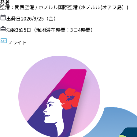
発着
空港
：
関西空港
/
ホノルル国際空港
(ホノルル(オアフ島）)
出発日
2026/9/25（金）
泊数
3
泊
5
日（現地滞在時間：
3日4時間
）
フライト