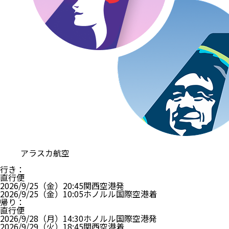
アラスカ航空
行き
：
直行便
2026/9/25（金）
20:45
関西空港
発
2026/9/25（金）
10:05
ホノルル国際空港
着
帰り
：
直行便
2026/9/28（月）
14:30
ホノルル国際空港
発
2026/9/29（火）
18:45
関西空港
着