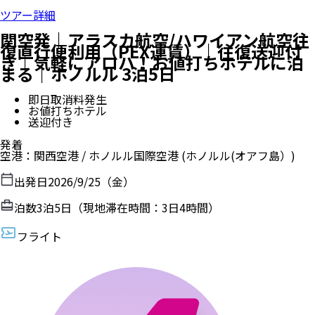
ツアー詳細
関空発｜アラスカ航空/ハワイアン航空往
復直行便利用（PEX運賃）｜往復送迎付
き｜気軽にアロハ！お値打ちホテルに泊
まる｜ホノルル 3泊5日
即日取消料発生
お値打ちホテル
送迎付き
発着
空港
：
関西空港
/
ホノルル国際空港
(ホノルル(オアフ島）)
出発日
2026/9/25（金）
泊数
3
泊
5
日（現地滞在時間：
3日4時間
）
フライト