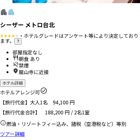
シーザー メトロ台北
・ホテルグレードはアンケート等により決定しており
ます。
?
部屋指定なし
朝食 あり
禁煙
龍山寺に近接
ホテル詳細
ホテルアレンジ可
【旅行代金】大人1名
94,100
円
【旅行代金合計】
188,200
円
/
2
名
1
室
燃油・リゾートフィー込み、諸税（空港税など）等別
ツアー詳細