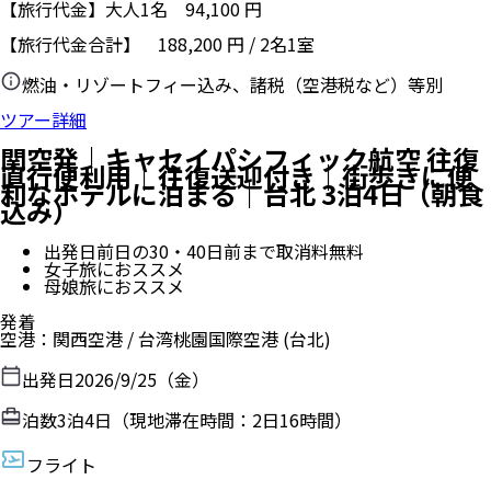
【旅行代金】大人1名
94,100
円
【旅行代金合計】
188,200
円
/
2
名
1
室
燃油・リゾートフィー込み、諸税（空港税など）等別
ツアー詳細
関空発｜キャセイパシフィック航空 往復
直行便利用｜往復送迎付き｜街歩きに便
利なホテルに泊まる｜台北 3泊4日（朝食
込み）
出発日前日の30・40日前まで取消料無料
女子旅におススメ
母娘旅におススメ
発着
空港
：
関西空港
/
台湾桃園国際空港
(台北)
出発日
2026/9/25（金）
泊数
3
泊
4
日（現地滞在時間：
2日16時間
）
フライト