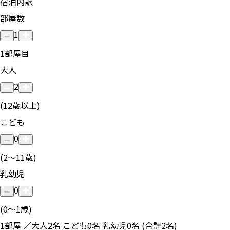
宿泊内訳
部屋数
1
1
部屋目
大人
2
(12歳以上)
こども
0
(2〜11歳)
乳幼児
0
(0〜1歳)
1部屋 ／大人2名 こども0名 乳幼児0名 (合計2名)