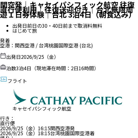
関空発｜キャセイパシフィック航空 往復
直行便利用｜往復送迎付き｜台北無限周
遊１日券体験｜台北 3泊4日（朝食込み）
出発日前日の30・40日前まで取消料無料
はじめて旅
発着
空港
：
関西空港
/
台湾桃園国際空港
(台北)
出発日
2026/9/25（金）
泊数
3
泊
4
日（現地滞在時間：
2日16時間
）
フライト
キャセイパシフィック航空
行き
：
直行便
2026/9/25（金）
16:15
関西空港
発
2026/9/25（金）
18:15
台湾桃園国際空港
着