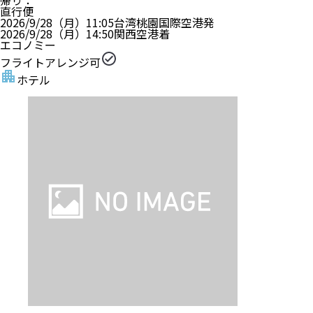
帰り
：
直行便
2026/9/28（月）
11:05
台湾桃園国際空港
発
2026/9/28（月）
14:50
関西空港
着
エコノミー
フライトアレンジ可
ホテル