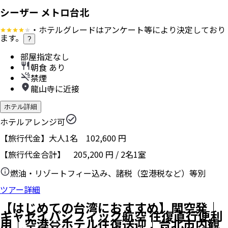
シーザー メトロ台北
・ホテルグレードはアンケート等により決定しており
ます。
?
部屋指定なし
朝食 あり
禁煙
龍山寺に近接
ホテル詳細
ホテルアレンジ可
【旅行代金】大人1名
102,600
円
【旅行代金合計】
205,200
円
/
2
名
1
室
燃油・リゾートフィー込み、諸税（空港税など）等別
ツアー詳細
【はじめての台湾におすすめ】関空発｜
キャセイパシフィック航空 往復直行便利
用｜空港⇔ホテル往復送迎｜台北市内観