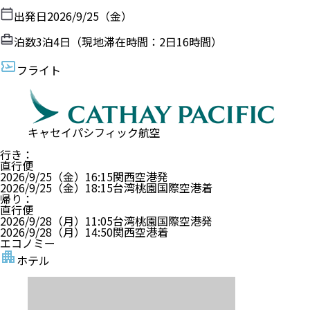
出発日
2026/9/25（金）
泊数
3
泊
4
日（現地滞在時間：
2日16時間
）
フライト
キャセイパシフィック航空
行き
：
直行便
2026/9/25（金）
16:15
関西空港
発
2026/9/25（金）
18:15
台湾桃園国際空港
着
帰り
：
直行便
2026/9/28（月）
11:05
台湾桃園国際空港
発
2026/9/28（月）
14:50
関西空港
着
エコノミー
ホテル