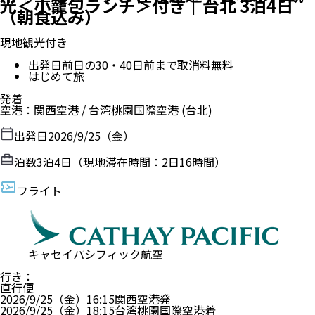
光＜小籠包ランチ＞付き｜台北 3泊4日
（朝食込み）
現地観光付き
出発日前日の30・40日前まで取消料無料
はじめて旅
発着
空港
：
関西空港
/
台湾桃園国際空港
(台北)
出発日
2026/9/25（金）
泊数
3
泊
4
日（現地滞在時間：
2日16時間
）
フライト
キャセイパシフィック航空
行き
：
直行便
2026/9/25（金）
16:15
関西空港
発
2026/9/25（金）
18:15
台湾桃園国際空港
着