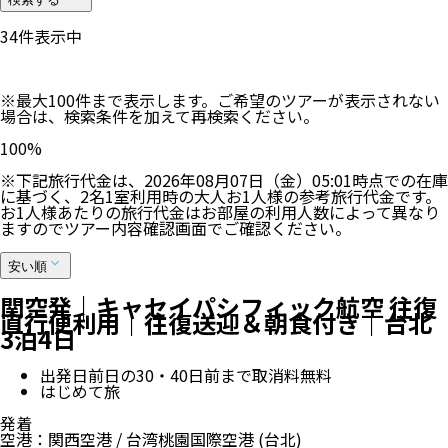
34
件表示中
※最大100件まで表示します。ご希望のツアーが表示されない
場合は、検索条件を加えて再検索ください。
100
%
※下記旅行代金は、
2026年08月07日（金）05:01
時点での在庫
に基づく、
2
名
1
室利用時の大人お1人様の参考旅行代金です。
お1人様あたりの旅行代金はお部屋の利用人数によって異なり
ますのでツアー内容確認画面でご確認ください。
安い順
関空発｜キャセイパシフィック航空 往復
直行便利用｜往復送迎＆朝食付き｜台北
3泊4日
出発日前日の30・40日前まで取消料無料
はじめて旅
発着
空港
：
関西空港
/
台湾桃園国際空港
(台北)