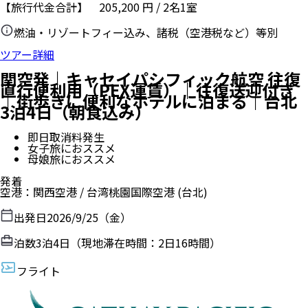
【旅行代金合計】
205,200
円
/
2
名
1
室
燃油・リゾートフィー込み、諸税（空港税など）等別
ツアー詳細
関空発｜キャセイパシフィック航空 往復
直行便利用（PEX運賃）｜往復送迎付き
｜街歩きに便利なホテルに泊まる｜台北
3泊4日（朝食込み）
即日取消料発生
女子旅におススメ
母娘旅におススメ
発着
空港
：
関西空港
/
台湾桃園国際空港
(台北)
出発日
2026/9/25（金）
泊数
3
泊
4
日（現地滞在時間：
2日16時間
）
フライト