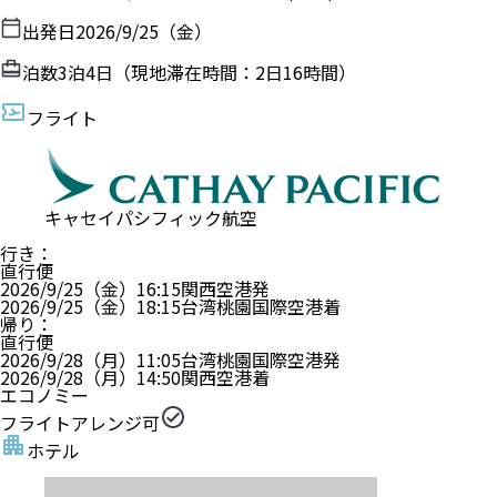
出発日
2026/9/25（金）
泊数
3
泊
4
日（現地滞在時間：
2日16時間
）
フライト
キャセイパシフィック航空
行き
：
直行便
2026/9/25（金）
16:15
関西空港
発
2026/9/25（金）
18:15
台湾桃園国際空港
着
帰り
：
直行便
2026/9/28（月）
11:05
台湾桃園国際空港
発
2026/9/28（月）
14:50
関西空港
着
エコノミー
フライトアレンジ可
ホテル