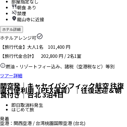
部屋指定なし
朝食 あり
禁煙
龍山寺に近接
ホテル詳細
ホテルアレンジ可
【旅行代金】大人1名
101,400
円
【旅行代金合計】
202,800
円
/
2
名
1
室
燃油・リゾートフィー込み、諸税（空港税など）等別
ツアー詳細
関空発｜キャセイパシフィック航空 往復
直行便利用（PEX運賃）｜往復送迎＆朝
食付き｜台北 3泊4日
即日取消料発生
はじめて旅
発着
空港
：
関西空港
/
台湾桃園国際空港
(台北)