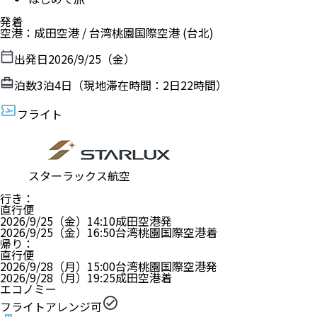
発着
空港
：
成田空港
/
台湾桃園国際空港
(台北)
出発日
2026/9/25（金）
泊数
3
泊
4
日（現地滞在時間：
2日22時間
）
フライト
スターラックス航空
行き
：
直行便
2026/9/25（金）
14:10
成田空港
発
2026/9/25（金）
16:50
台湾桃園国際空港
着
帰り
：
直行便
2026/9/28（月）
15:00
台湾桃園国際空港
発
2026/9/28（月）
19:25
成田空港
着
エコノミー
フライトアレンジ可