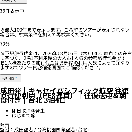
42
件表示中
※最大100件まで表示します。ご希望のツアーが表示されない
場合は、検索条件を加えて再検索ください。
73
%
※下記旅行代金は、
2026年08月06日（木）04:35
時点での在庫
に基づく、
2
名
1
室利用時の大人お1人様の参考旅行代金です。
お1人様あたりの旅行代金はお部屋の利用人数によって異なり
ますのでツアー内容確認画面でご確認ください。
安い順
成田発｜キャセイパシフィック航空 往復
直行便利用（PEX運賃）｜往復送迎＆朝
食付き｜台北 3泊4日
即日取消料発生
はじめて旅
発着
空港
：
成田空港
/
台湾桃園国際空港
(台北)