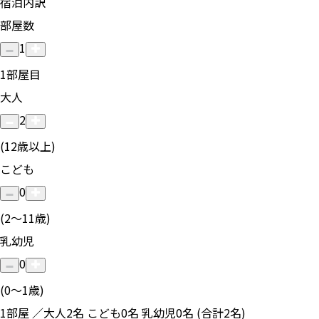
宿泊内訳
部屋数
1
1
部屋目
大人
2
(12歳以上)
こども
0
(2〜11歳)
乳幼児
0
(0〜1歳)
1部屋 ／大人2名 こども0名 乳幼児0名 (合計2名)