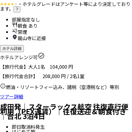
・ホテルグレードはアンケート等により決定しており
ます。
?
部屋指定なし
朝食 あり
禁煙
龍山寺に近接
ホテル詳細
ホテルアレンジ可
【旅行代金】大人1名
104,000
円
【旅行代金合計】
208,000
円
/
2
名
1
室
燃油・リゾートフィー込み、諸税（空港税など）等別
ツアー詳細
成田発｜スターラックス航空 往復直行便
利用（PEX運賃）｜往復送迎＆朝食付き
｜台北 3泊4日
即日取消料発生
はじめて旅