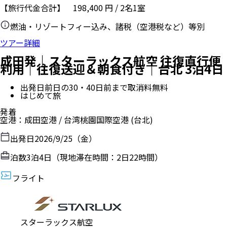
【旅行代金合計】
198,400
円
/
2
名
1
室
燃油・リゾートフィー込み、諸税（空港税など）等別
ツアー詳細
成田発｜スターラックス航空 往復直行便
利用｜往復送迎＆朝食付き｜台北 3泊4日
出発日前日の30・40日前まで取消料無料
はじめて旅
発着
空港
：
成田空港
/
台湾桃園国際空港
(台北)
出発日
2026/9/25（金）
泊数
3
泊
4
日（現地滞在時間：
2日22時間
）
フライト
スターラックス航空