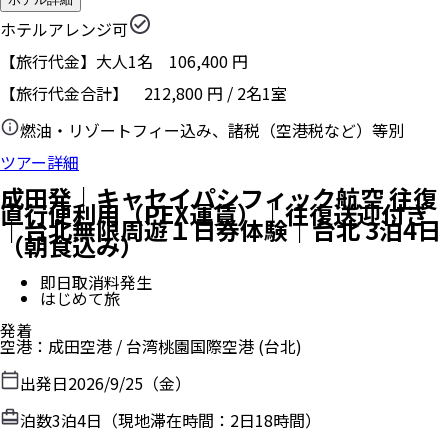
ホテルアレンジ可
【旅行代金】大人1名
106,400
円
【旅行代金合計】
212,800
円
/
2
名
1
室
燃油・リゾートフィー込み、諸税（空港税など）等別
ツアー詳細
成田発｜キャセイパシフィック航空 往復
直行便利用（PEX運賃）｜往復送迎付き
｜台北無限周遊１日券体験｜台北 3泊4日
（朝食込み）
即日取消料発生
はじめて旅
発着
空港
：
成田空港
/
台湾桃園国際空港
(台北)
出発日
2026/9/25（金）
泊数
3
泊
4
日（現地滞在時間：
2日18時間
）