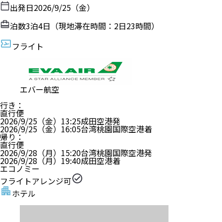
出発日
2026/9/25（金）
泊数
3
泊
4
日（現地滞在時間：
2日23時間
）
フライト
エバー航空
行き
：
直行便
2026/9/25（金）
13:25
成田空港
発
2026/9/25（金）
16:05
台湾桃園国際空港
着
帰り
：
直行便
2026/9/28（月）
15:20
台湾桃園国際空港
発
2026/9/28（月）
19:40
成田空港
着
エコノミー
フライトアレンジ可
ホテル