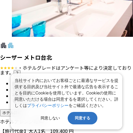
シーザー メトロ台北
・ホテルグレードはアンケート等により決定しており
ます。
?
当社サイト内においてお客様ごとに最適なサービスを提
部屋指定なし
供する目的及び当社サイト外で最適な広告を表示するこ
朝食 あり
とを目的にCookieを使用しています。Cookieの使用に
禁煙
同意いただける場合は同意するを選択してください。詳
龍山寺に近接
しくは
プライバシーポリシー
をご確認ください。
ホテル詳細
同意しない
同意する
ホテルアレンジ可
【旅行代金】大人1名
109,400
円