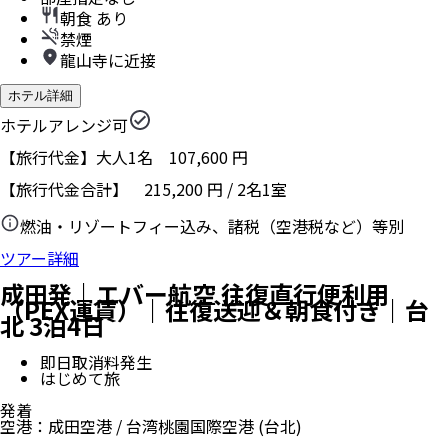
朝食 あり
禁煙
龍山寺に近接
ホテル詳細
ホテルアレンジ可
【旅行代金】大人1名
107,600
円
【旅行代金合計】
215,200
円
/
2
名
1
室
燃油・リゾートフィー込み、諸税（空港税など）等別
ツアー詳細
成田発｜エバー航空 往復直行便利用
（PEX運賃）｜往復送迎＆朝食付き｜台
北 3泊4日
即日取消料発生
はじめて旅
発着
空港
：
成田空港
/
台湾桃園国際空港
(台北)