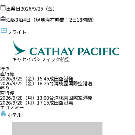
出発日
2026/9/25（金）
泊数
3
泊
4
日（現地滞在時間：
2日18時間
）
フライト
キャセイパシフィック航空
行き
：
直行便
2026/9/25（金）
15:45
成田空港
発
2026/9/25（金）
18:25
台湾桃園国際空港
着
帰り
：
直行便
2026/9/28（月）
13:00
台湾桃園国際空港
発
2026/9/28（月）
17:15
成田空港
着
エコノミー
ホテル