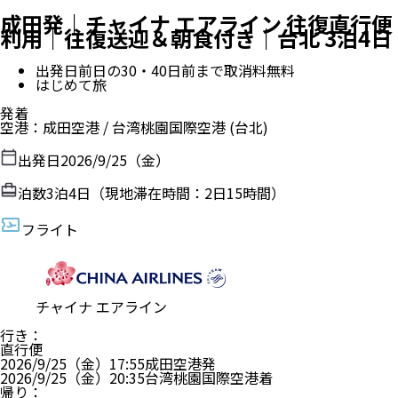
成田発｜チャイナ エアライン 往復直行便
利用｜往復送迎＆朝食付き｜台北 3泊4日
出発日前日の30・40日前まで取消料無料
はじめて旅
発着
空港
：
成田空港
/
台湾桃園国際空港
(台北)
出発日
2026/9/25（金）
泊数
3
泊
4
日（現地滞在時間：
2日15時間
）
フライト
チャイナ エアライン
行き
：
直行便
2026/9/25（金）
17:55
成田空港
発
2026/9/25（金）
20:35
台湾桃園国際空港
着
帰り
：