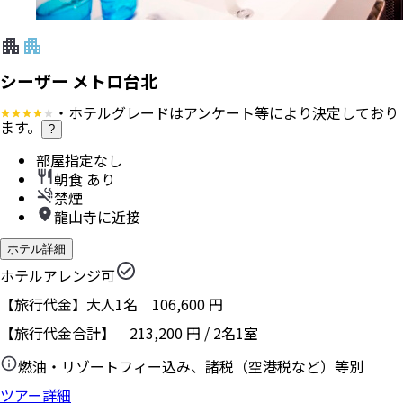
シーザー メトロ台北
・ホテルグレードはアンケート等により決定しており
ます。
?
部屋指定なし
朝食 あり
禁煙
龍山寺に近接
ホテル詳細
ホテルアレンジ可
【旅行代金】大人1名
106,600
円
【旅行代金合計】
213,200
円
/
2
名
1
室
燃油・リゾートフィー込み、諸税（空港税など）等別
ツアー詳細