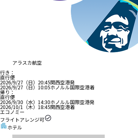
アラスカ航空
行き
：
直行便
2026/9/27（日）
20:45
関西空港
発
2026/9/27（日）
10:05
ホノルル国際空港
着
帰り
：
直行便
2026/9/30（水）
14:30
ホノルル国際空港
発
2026/10/1（木）
18:45
関西空港
着
エコノミー
フライトアレンジ可
ホテル