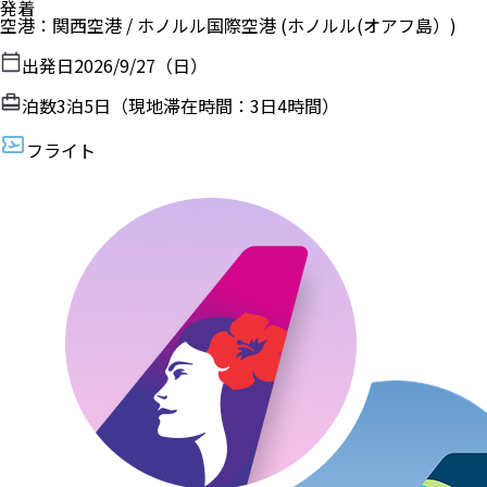
発着
空港
：
関西空港
/
ホノルル国際空港
(ホノルル(オアフ島）)
出発日
2026/9/27（日）
泊数
3
泊
5
日（現地滞在時間：
3日4時間
）
フライト