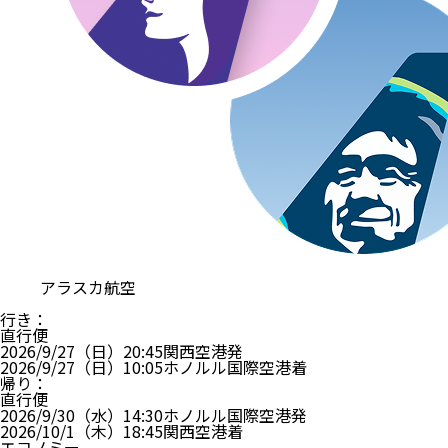
アラスカ航空
行き
：
直行便
2026/9/27（日）
20:45
関西空港
発
2026/9/27（日）
10:05
ホノルル国際空港
着
帰り
：
直行便
2026/9/30（水）
14:30
ホノルル国際空港
発
2026/10/1（木）
18:45
関西空港
着
エコノミー