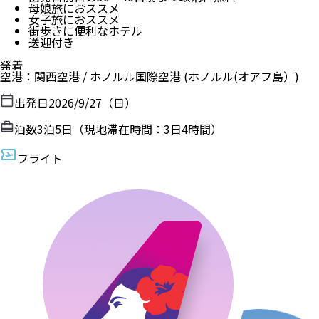
母娘旅におススメ
女子旅におススメ
街歩きに便利なホテル
送迎付き
発着
空港
：
関西空港
/
ホノルル国際空港
(ホノルル(オアフ島）)
出発日
2026/9/27（日）
泊数
3
泊
5
日（現地滞在時間：
3日4時間
）
フライト