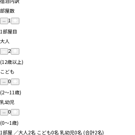
宿泊内訳
部屋数
1
1
部屋目
大人
2
(12歳以上)
こども
0
(2〜11歳)
乳幼児
0
(0〜1歳)
1部屋 ／大人2名 こども0名 乳幼児0名 (合計2名)