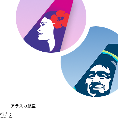
アラスカ航空
行き
：