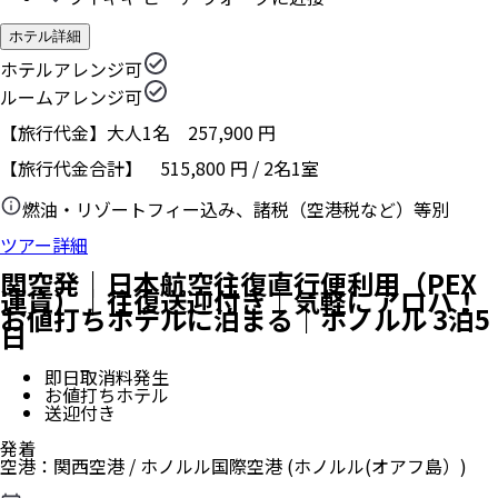
ホテル詳細
ホテルアレンジ可
ルームアレンジ可
【旅行代金】大人1名
257,900
円
【旅行代金合計】
515,800
円
/
2
名
1
室
燃油・リゾートフィー込み、諸税（空港税など）等別
ツアー詳細
関空発｜日本航空往復直行便利用（PEX
運賃）｜往復送迎付き｜気軽にアロハ！
お値打ちホテルに泊まる｜ホノルル 3泊5
日
即日取消料発生
お値打ちホテル
送迎付き
発着
空港
：
関西空港
/
ホノルル国際空港
(ホノルル(オアフ島）)