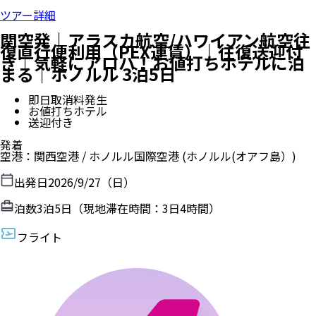
ツアー詳細
関空発｜アラスカ航空/ハワイアン航空往
復直行便利用（PEX運賃）｜往復送迎付
き｜気軽にアロハ！お値打ちホテルに泊
まる｜ホノルル 3泊5日
即日取消料発生
お値打ちホテル
送迎付き
発着
空港
：
関西空港
/
ホノルル国際空港
(ホノルル(オアフ島）)
出発日
2026/9/27（日）
泊数
3
泊
5
日（現地滞在時間：
3日4時間
）
フライト