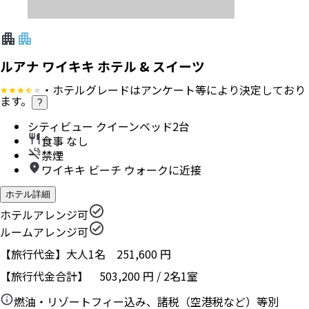
ルアナ ワイキキ ホテル & スイーツ
・ホテルグレードはアンケート等により決定しており
ます。
?
シティビュー クイーンベッド2台
食事 なし
禁煙
ワイキキ ビーチ ウォークに近接
ホテル詳細
ホテルアレンジ可
ルームアレンジ可
【旅行代金】大人1名
251,600
円
【旅行代金合計】
503,200
円
/
2
名
1
室
燃油・リゾートフィー込み、諸税（空港税など）等別