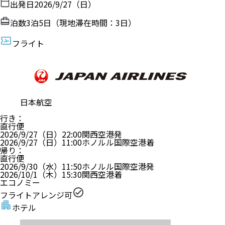
出発日
2026/9/27（日）
泊数
3
泊
5
日（現地滞在時間：
3日
）
フライト
日本航空
行き
：
直行便
2026/9/27（日）
22:00
関西空港
発
2026/9/27（日）
11:00
ホノルル国際空港
着
帰り
：
直行便
2026/9/30（水）
11:50
ホノルル国際空港
発
2026/10/1（木）
15:30
関西空港
着
エコノミー
フライトアレンジ可
ホテル