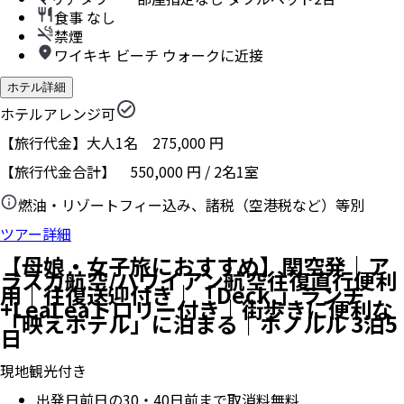
食事 なし
禁煙
ワイキキ ビーチ ウォークに近接
ホテル詳細
ホテルアレンジ可
【旅行代金】大人1名
275,000
円
【旅行代金合計】
550,000
円
/
2
名
1
室
燃油・リゾートフィー込み、諸税（空港税など）等別
ツアー詳細
【母娘・女子旅におすすめ】関空発｜ア
ラスカ航空/ハワイアン航空往復直行便利
用｜往復送迎付き｜「Deck.」ランチ
+LeaLeaトロリー付き｜街歩きに便利な
「映えホテル」に泊まる｜ホノルル 3泊5
日
現地観光付き
出発日前日の30・40日前まで取消料無料