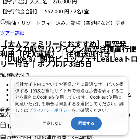
【旅行代金】大人1名
276,000
円
【旅行代金合計】
552,000
円
/
2
名
1
室
燃油・リゾートフィー込み、諸税（空港税など）等別
ツアー詳細
【大人ファミリーにおすすめ】関空発｜
アラスカ航空/ハワイアン航空往復直行便
利用（PEX運賃）｜往復送迎付き｜
「Duke's」朝食ビュッフェ+LeaLeaトロ
リー付き｜ホノルル 3泊5日
現地観光付き
即日取消料発生
当社サイト内においてお客様ごとに最適なサービスを提
ファミリーにおススメ
供する目的及び当社サイト外で最適な広告を表示するこ
暮らすように過ごす！キチネット付きルームも選べる
とを目的にCookieを使用しています。Cookieの使用に
送迎付き
同意いただける場合は同意するを選択してください。詳
発着
しくは
プライバシーポリシー
をご確認ください。
空港
：
関西空港
/
ホノルル国際空港
(ホノルル(オアフ島）)
同意しない
同意する
出発日
2026/9/27（日）
泊数
3
泊
5
日（現地滞在時間：
3日4時間
）