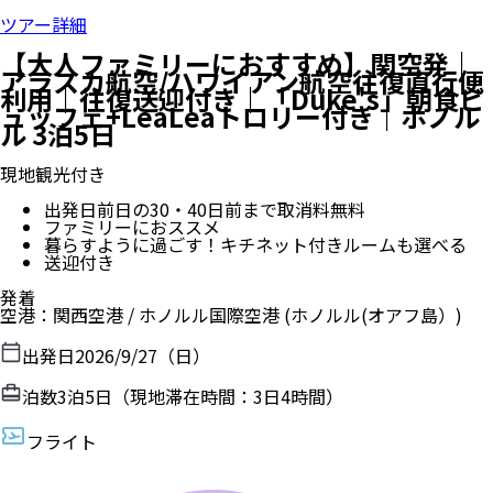
ツアー詳細
【大人ファミリーにおすすめ】関空発｜
アラスカ航空/ハワイアン航空往復直行便
利用｜往復送迎付き｜「Duke's」朝食ビ
ュッフェ+LeaLeaトロリー付き｜ホノル
ル 3泊5日
現地観光付き
出発日前日の30・40日前まで取消料無料
ファミリーにおススメ
暮らすように過ごす！キチネット付きルームも選べる
送迎付き
発着
空港
：
関西空港
/
ホノルル国際空港
(ホノルル(オアフ島）)
出発日
2026/9/27（日）
泊数
3
泊
5
日（現地滞在時間：
3日4時間
）
フライト