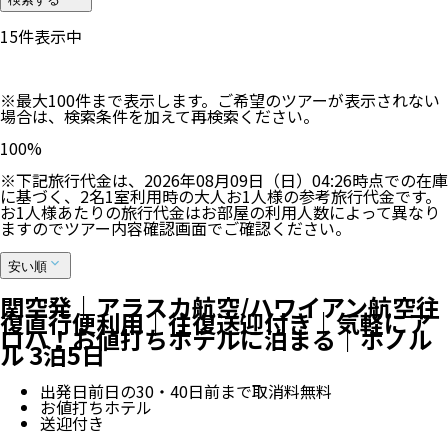
15
件表示中
※最大100件まで表示します。ご希望のツアーが表示されない
場合は、検索条件を加えて再検索ください。
100
%
※下記旅行代金は、
2026年08月09日（日）04:26
時点での在庫
に基づく、
2
名
1
室利用時の大人お1人様の参考旅行代金です。
お1人様あたりの旅行代金はお部屋の利用人数によって異なり
ますのでツアー内容確認画面でご確認ください。
安い順
関空発｜アラスカ航空/ハワイアン航空往
復直行便利用｜往復送迎付き｜気軽にア
ロハ！お値打ちホテルに泊まる｜ホノル
ル 3泊5日
出発日前日の30・40日前まで取消料無料
お値打ちホテル
送迎付き