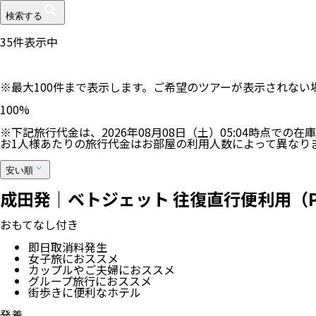
検索する
35
件表示中
※最大100件まで表示します。ご希望のツアーが表示されな
100
%
※下記旅行代金は、
2026年08月08日（土）05:04
時点での在庫
お1人様あたりの旅行代金はお部屋の利用人数によって異なり
安い順
成田発｜ベトジェット 往復直行便利用（P
おもてなし付き
即日取消料発生
女子旅におススメ
カップルやご夫婦におススメ
グループ旅行におススメ
街歩きに便利なホテル
発着