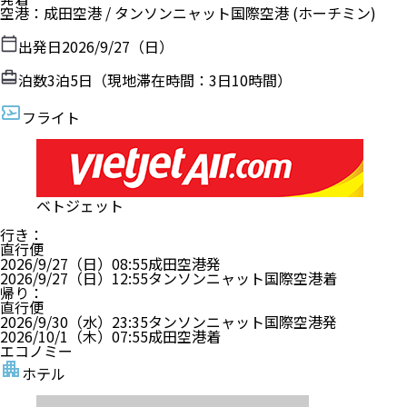
空港
：
成田空港
/
タンソンニャット国際空港
(ホーチミン)
出発日
2026/9/27（日）
泊数
3
泊
5
日（現地滞在時間：
3日10時間
）
フライト
ベトジェット
行き
：
直行便
2026/9/27（日）
08:55
成田空港
発
2026/9/27（日）
12:55
タンソンニャット国際空港
着
帰り
：
直行便
2026/9/30（水）
23:35
タンソンニャット国際空港
発
2026/10/1（木）
07:55
成田空港
着
エコノミー
ホテル