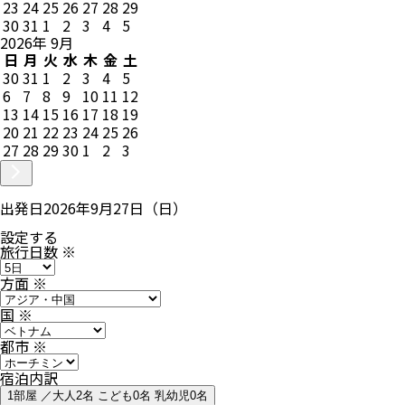
23
24
25
26
27
28
29
30
31
1
2
3
4
5
2026
年
9
月
日
月
火
水
木
金
土
30
31
1
2
3
4
5
6
7
8
9
10
11
12
13
14
15
16
17
18
19
20
21
22
23
24
25
26
27
28
29
30
1
2
3
出発日
2026年9月27日（日）
設定する
旅行日数
※
方面
※
国
※
都市
※
宿泊内訳
1部屋 ／大人2名 こども0名 乳幼児0名