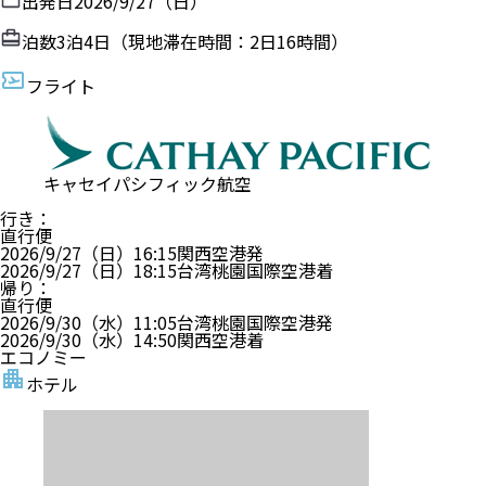
出発日
2026/9/27（日）
泊数
3
泊
4
日（現地滞在時間：
2日16時間
）
フライト
キャセイパシフィック航空
行き
：
直行便
2026/9/27（日）
16:15
関西空港
発
2026/9/27（日）
18:15
台湾桃園国際空港
着
帰り
：
直行便
2026/9/30（水）
11:05
台湾桃園国際空港
発
2026/9/30（水）
14:50
関西空港
着
エコノミー
ホテル