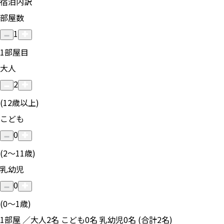
宿泊内訳
部屋数
1
1
部屋目
大人
2
(12歳以上)
こども
0
(2〜11歳)
乳幼児
0
(0〜1歳)
1部屋 ／大人2名 こども0名 乳幼児0名 (合計2名)