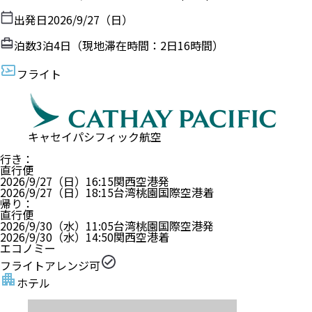
出発日
2026/9/27（日）
泊数
3
泊
4
日（現地滞在時間：
2日16時間
）
フライト
キャセイパシフィック航空
行き
：
直行便
2026/9/27（日）
16:15
関西空港
発
2026/9/27（日）
18:15
台湾桃園国際空港
着
帰り
：
直行便
2026/9/30（水）
11:05
台湾桃園国際空港
発
2026/9/30（水）
14:50
関西空港
着
エコノミー
フライトアレンジ可
ホテル