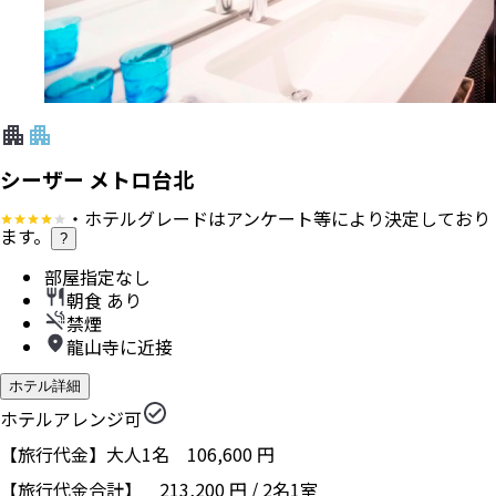
シーザー メトロ台北
・ホテルグレードはアンケート等により決定しており
ます。
?
部屋指定なし
朝食 あり
禁煙
龍山寺に近接
ホテル詳細
ホテルアレンジ可
【旅行代金】大人1名
106,600
円
【旅行代金合計】
213,200
円
/
2
名
1
室