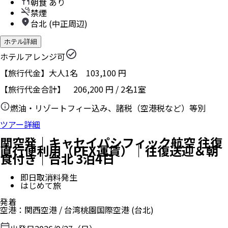
朝食 あり
禁煙
台北 (中正周辺)
ホテル詳細
ホテルアレンジ可
【旅行代金】大人1名
103,100
円
【旅行代金合計】
206,200
円
/
2
名
1
室
燃油・リゾートフィー込み、諸税（空港税など）等別
ツアー詳細
関空発｜キャセイパシフィック航空 往復
直行便利用（PEX運賃）｜往復送迎＆朝
食付き｜台北 3泊4日
即日取消料発生
はじめて旅
発着
空港
：
関西空港
/
台湾桃園国際空港
(台北)