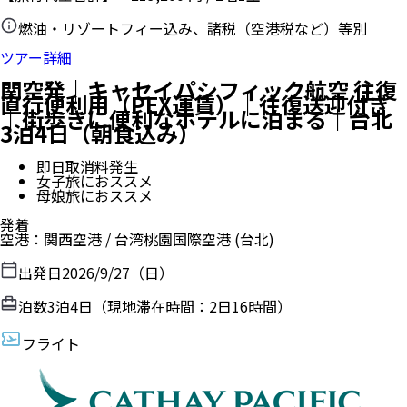
燃油・リゾートフィー込み、諸税（空港税など）等別
ツアー詳細
関空発｜キャセイパシフィック航空 往復
直行便利用（PEX運賃）｜往復送迎付き
｜街歩きに便利なホテルに泊まる｜台北
3泊4日（朝食込み）
即日取消料発生
女子旅におススメ
母娘旅におススメ
発着
空港
：
関西空港
/
台湾桃園国際空港
(台北)
出発日
2026/9/27（日）
泊数
3
泊
4
日（現地滞在時間：
2日16時間
）
フライト