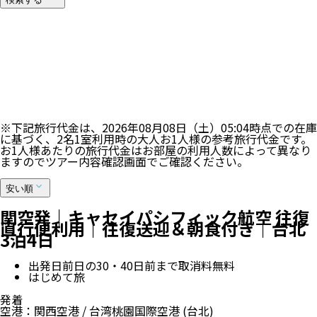
34
件表示中
※最大100件まで表示します。ご希望のツアーが表示されない
場合は、検索条件を加えて再検索ください。
100
%
※下記旅行代金は、
2026年08月08日（土）05:04
時点での在庫
に基づく、
2
名
1
室利用時の大人お1人様の参考旅行代金です。
お1人様あたりの旅行代金はお部屋の利用人数によって異なり
ますのでツアー内容確認画面でご確認ください。
安い順
関空発｜キャセイパシフィック航空 往復
直行便利用｜往復送迎＆朝食付き｜台北
3泊4日
出発日前日の30・40日前まで取消料無料
はじめて旅
発着
空港
：
関西空港
/
台湾桃園国際空港
(台北)