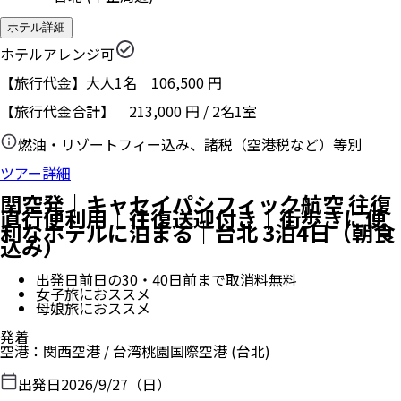
ホテル詳細
ホテルアレンジ可
【旅行代金】大人1名
106,500
円
【旅行代金合計】
213,000
円
/
2
名
1
室
燃油・リゾートフィー込み、諸税（空港税など）等別
ツアー詳細
関空発｜キャセイパシフィック航空 往復
直行便利用｜往復送迎付き｜街歩きに便
利なホテルに泊まる｜台北 3泊4日（朝食
込み）
出発日前日の30・40日前まで取消料無料
女子旅におススメ
母娘旅におススメ
発着
空港
：
関西空港
/
台湾桃園国際空港
(台北)
出発日
2026/9/27（日）