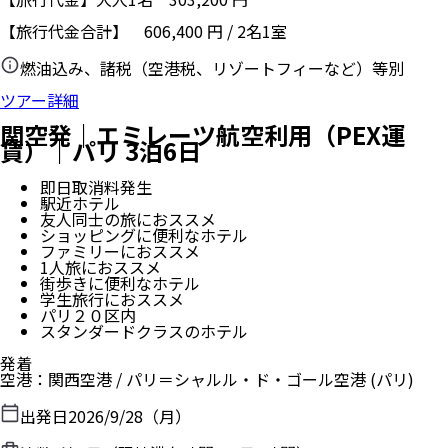
【旅行代金合計】
606,400
円
/
2
名
1
室
燃油込み、諸税（空港税、リゾートフィーなど）等別
ツアー詳細
関空発｜エミレーツ航空利用（PEX運
賃）｜パリ 3泊6日
即日取消料発生
駅近ホテル
友人同士の旅におススメ
ショッピングに便利なホテル
ファミリーにおススメ
1人旅におススメ
街歩きに便利なホテル
学生旅行におススメ
パリ２０区内
スタンダードクラスのホテル
発着
空港
：
関西空港
/
パリ＝シャルル・ド・ゴール空港
(パリ)
出発日
2026/9/28（月）