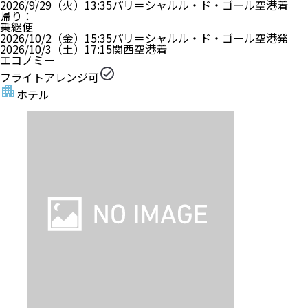
2026/9/29（火）
13:35
パリ＝シャルル・ド・ゴール空港
着
帰り
：
乗継便
2026/10/2（金）
15:35
パリ＝シャルル・ド・ゴール空港
発
2026/10/3（土）
17:15
関西空港
着
エコノミー
フライトアレンジ可
ホテル