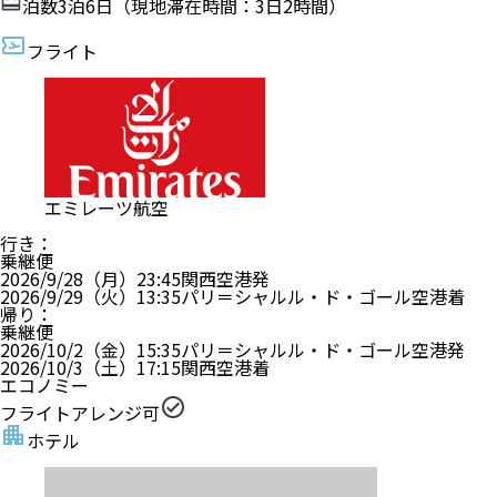
泊数
3
泊
6
日（現地滞在時間：
3日2時間
）
フライト
エミレーツ航空
行き
：
乗継便
2026/9/28（月）
23:45
関西空港
発
2026/9/29（火）
13:35
パリ＝シャルル・ド・ゴール空港
着
帰り
：
乗継便
2026/10/2（金）
15:35
パリ＝シャルル・ド・ゴール空港
発
2026/10/3（土）
17:15
関西空港
着
エコノミー
フライトアレンジ可
ホテル