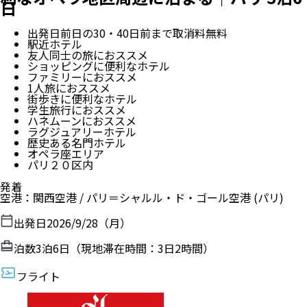
日
出発日前日の30・40日前まで取消料無料
駅近ホテル
友人同士の旅におススメ
ショッピングに便利なホテル
ファミリーにおススメ
1人旅におススメ
街歩きに便利なホテル
学生旅行におススメ
ハネムーンにおススメ
ラグジュアリーホテル
歴史ある名門ホテル
オペラ座エリア
パリ２０区内
発着
空港
：
関西空港
/
パリ＝シャルル・ド・ゴール空港
(パリ)
出発日
2026/9/28（月）
泊数
3
泊
6
日（現地滞在時間：
3日2時間
）
フライト