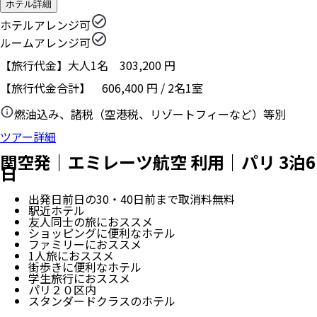
ホテル詳細
ホテルアレンジ可
ルームアレンジ可
【旅行代金】大人1名
303,200
円
【旅行代金合計】
606,400
円
/
2
名
1
室
燃油込み、諸税（空港税、リゾートフィーなど）等別
ツアー詳細
関空発｜エミレーツ航空 利用｜パリ 3泊6
日
出発日前日の30・40日前まで取消料無料
駅近ホテル
友人同士の旅におススメ
ショッピングに便利なホテル
ファミリーにおススメ
1人旅におススメ
街歩きに便利なホテル
学生旅行におススメ
パリ２０区内
スタンダードクラスのホテル