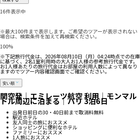
16
件表示中
※最大100件まで表示します。ご希望のツアーが表示されない
場合は、検索条件を加えて再検索ください。
100
%
※下記旅行代金は、
2026年08月10日（月）04:24
時点での在庫
に基づく、
2
名
1
室利用時の大人お1人様の参考旅行代金です。
お1人様あたりの旅行代金はお部屋の利用人数によって異なり
ますのでツアー内容確認画面でご確認ください。
安い順
関空発｜エミレーツ航空 利用｜モンマル
トル周辺に泊まる｜パリ 3泊6日
出発日前日の30・40日前まで取消料無料
駅近ホテル
友人同士の旅におススメ
ショッピングに便利なホテル
ファミリーにおススメ
1人旅におススメ