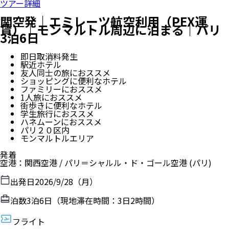
ツアー詳細
関空発｜エミレーツ航空利用（PEX運
賃）｜モンマルトル周辺に泊まる｜パリ
3泊6日
即日取消料発生
駅近ホテル
友人同士の旅におススメ
ショッピングに便利なホテル
ファミリーにおススメ
1人旅におススメ
街歩きに便利なホテル
学生旅行におススメ
ハネムーンにおススメ
パリ２０区内
モンマルトルエリア
発着
空港
：
関西空港
/
パリ＝シャルル・ド・ゴール空港
(パリ)
出発日
2026/9/28（月）
泊数
3
泊
6
日（現地滞在時間：
3日2時間
）
フライト