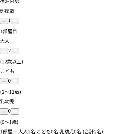
宿泊内訳
部屋数
1
1
部屋目
大人
2
(12歳以上)
こども
0
(2〜11歳)
乳幼児
0
(0〜1歳)
1部屋 ／大人2名 こども0名 乳幼児0名 (合計2名)