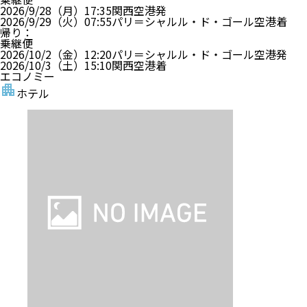
2026/9/28（月）
17:35
関西空港
発
2026/9/29（火）
07:55
パリ＝シャルル・ド・ゴール空港
着
帰り
：
乗継便
2026/10/2（金）
12:20
パリ＝シャルル・ド・ゴール空港
発
2026/10/3（土）
15:10
関西空港
着
エコノミー
ホテル