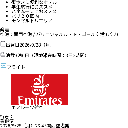
街歩きに便利なホテル
学生旅行におススメ
ハネムーンにおススメ
パリ２０区内
モンマルトルエリア
発着
空港
：
関西空港
/
パリ＝シャルル・ド・ゴール空港
(パリ)
出発日
2026/9/28（月）
泊数
3
泊
6
日（現地滞在時間：
3日2時間
）
フライト
エミレーツ航空
行き
：
乗継便
2026/9/28（月）
23:45
関西空港
発