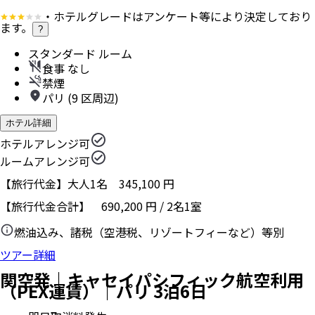
・ホテルグレードはアンケート等により決定しており
ます。
?
スタンダード ルーム
食事 なし
禁煙
パリ (9 区周辺)
ホテル詳細
ホテルアレンジ可
ルームアレンジ可
【旅行代金】大人1名
345,100
円
【旅行代金合計】
690,200
円
/
2
名
1
室
燃油込み、諸税（空港税、リゾートフィーなど）等別
ツアー詳細
関空発｜キャセイパシフィック航空利用
（PEX運賃）｜パリ 3泊6日