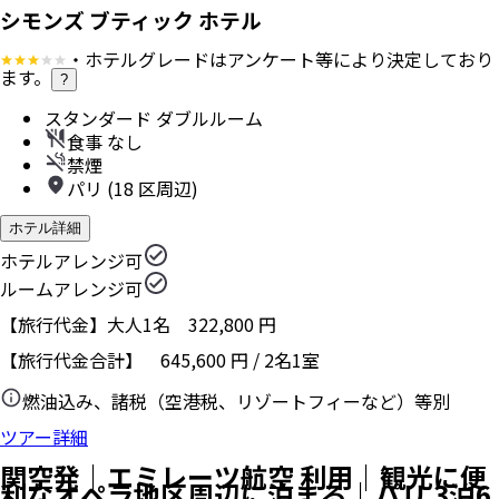
シモンズ ブティック ホテル
・ホテルグレードはアンケート等により決定しており
ます。
?
スタンダード ダブルルーム
食事 なし
禁煙
パリ (18 区周辺)
ホテル詳細
ホテルアレンジ可
ルームアレンジ可
【旅行代金】大人1名
322,800
円
【旅行代金合計】
645,600
円
/
2
名
1
室
燃油込み、諸税（空港税、リゾートフィーなど）等別
ツアー詳細
関空発｜エミレーツ航空 利用｜観光に便
利なオペラ地区周辺に泊まる｜パリ 3泊6