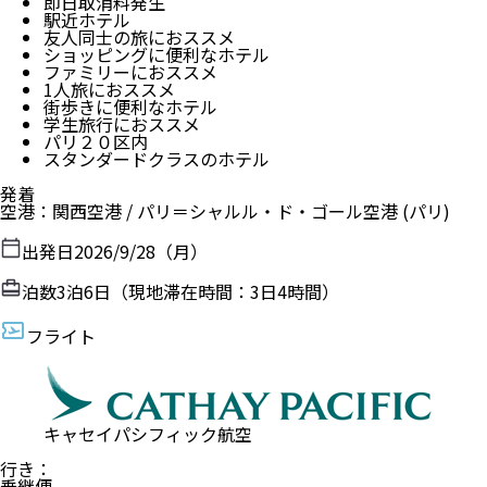
即日取消料発生
駅近ホテル
友人同士の旅におススメ
ショッピングに便利なホテル
ファミリーにおススメ
1人旅におススメ
街歩きに便利なホテル
学生旅行におススメ
パリ２０区内
スタンダードクラスのホテル
発着
空港
：
関西空港
/
パリ＝シャルル・ド・ゴール空港
(パリ)
出発日
2026/9/28（月）
泊数
3
泊
6
日（現地滞在時間：
3日4時間
）
フライト
キャセイパシフィック航空
行き
：
乗継便