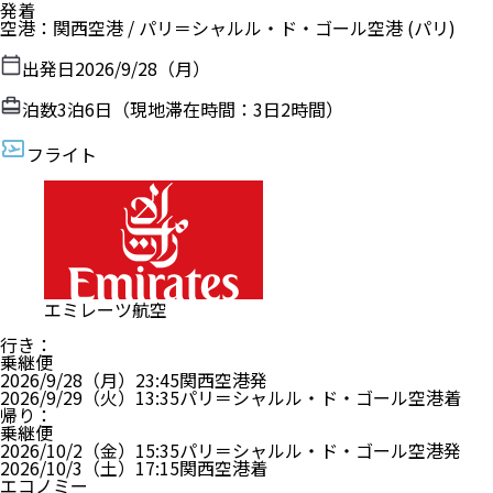
発着
空港
：
関西空港
/
パリ＝シャルル・ド・ゴール空港
(パリ)
出発日
2026/9/28（月）
泊数
3
泊
6
日（現地滞在時間：
3日2時間
）
フライト
エミレーツ航空
行き
：
乗継便
2026/9/28（月）
23:45
関西空港
発
2026/9/29（火）
13:35
パリ＝シャルル・ド・ゴール空港
着
帰り
：
乗継便
2026/10/2（金）
15:35
パリ＝シャルル・ド・ゴール空港
発
2026/10/3（土）
17:15
関西空港
着
エコノミー